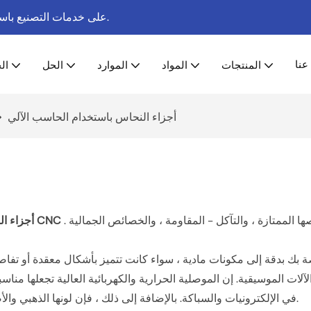
منذ عام 2003.
تركز شركة Honscn على خدمات ال
عنا
المنتجات
المواد
الموارد
الحل
ال
أجزاء النحاس باستخدام الحاسب الآلي
. نبدأ بسبائك نحاسية عالية الجودة مختارة بعناية ، مقوّل بخصائصها الممتازة ، والتآكل - المقاومة ، والخصائص الجمالية
أجزاء النحاس CNC
في الإلكترونيات والسباكة. بالإضافة إلى ذلك ، فإن لونها الذهبي والأصفر الجذاب ومقاومة التشويه يجعلهم خيارًا شائعًا للعناصر الزخرفية.