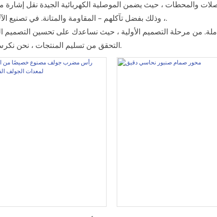
صلات والمحطات ، حيث يضمن الموصلية الكهربائية الجيدة نقل إشارة مو
، وذلك بفضل تآكلهم - المقاومة والمتانة. في تصنيع الآلات الموسيقية ، يتم استخدامها لإنشاء مكونات تنتج أصوات رنين غنية.
التحقق من تسليم المنتجات ، نحن نكرس لتزويدك بأعلى أجزاء نحاسية عالية الجودة تلبي احتياجاتك المحددة.