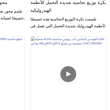
بكرة توزيع نحاسية شديدة التحمل للأنظمة
محور
الهيدروليكية
صُمم محور صما
خصيصًا لصيانة و
صُممت بكرة التوزيع النحاسية هذه خصيصًا
صُنع من ا
لأنظمة الهيدروليك شديدة التحمل التي تعمل في
بيئات قاسية، وهي مصنوعة من نحاس عالي
ممتازًا في منع ا
القوة من نوع Hpb59-1 تم اختياره بعناية فائقة.
طويلًا. حت
تتميز بدقة أبعاد استثنائية، وأداء إحكام ممتاز،
وموثوقية فائقة في درجات الحرارة المنخفضة
للغاية، وأنت
للغاية. بدءًا من فحص المواد وحتى الطحن
متطلبات العميل من حيث التجميع ومنع التسرب.
الدقيق والتنظيف النهائي، تخضع كل خطوة من
خطوات الإنتاج لرقابة دقيقة لضمان أداء مستقر
في التطبيقات الهيدروليكية الحساسة.