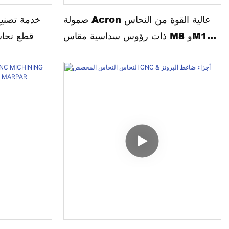
صمولة Acron عالية القوة من النحاس
خدمة تصنيع
ذات رؤوس سداسية مقاس M8 وM10
OEM قطع ن
وM12 مخصصة من مُصنِّع CNC
DIN1587