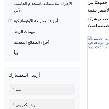
صيصًا من
الأجزاء البلاستيكية باستخدام الحاسب
 بتقنية CNC لمعدات
الآلي
لف الفاخرة
صص شركة Honscn في تصنيع رؤوس
+
أجزاء المخرطة الأوتوماتيكية
خصصة لعملاء
الفواصل والمواجهات
مهمات الربط
أصلية (OEM) وتصنيع التصميم
الأصلي (ODM) في جميع أنحاء العالم. باستخدام
جلبة
أجزاء الصفائح المعدنية
راكز التصنيع CNC المتطورة، نتحكم بدقة في
لوزن الإجمالي
تركيب المحول
هيأ
 ثابت، ومظهر
دبوس رمح
 وحتى الإنتاج
الضخم.
أرسل استفسارك
اسم
بريد إلكتروني