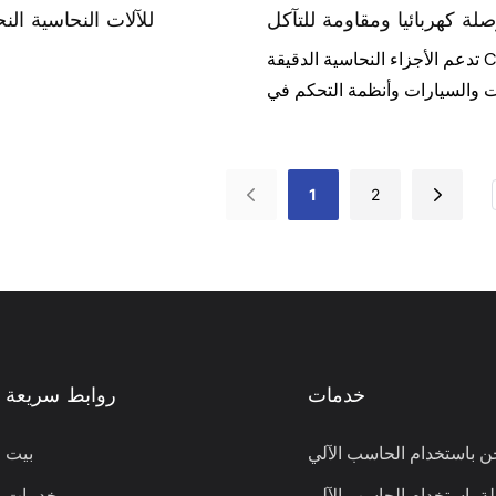
 كهربائيا ومقاومة للتآكل
CNC للآلات النحاسية ال
تدعم الأجزاء النحاسية الدقيقة CNC المصممة
ات والسيارات وأنظمة التحكم في
 الأولية السريعة والإنتاج الضخم
ة المعقدة. باستخدام مراكز تصنيع
CNC ذات 5 محاور ومخارط الدقة السويسرية ،
1
2
عالجة النهائية لقطر الحد الأدنى
لقطر الثقب 0.3 مم وسمك الجدار 0.2 مم ،
ر 12 حلولًا للمعالجة السطحية مثل طلاء
لكروم ، والتخميل للوفاء بالتعدد.
 الأبعاد للتوصيل ومقاومة التآكل
والجمال
خدمات
روابط سريعة
 باستخدام الحاسب الآلي
بيت
 باستخدام الحاسب الآلي
خدمات