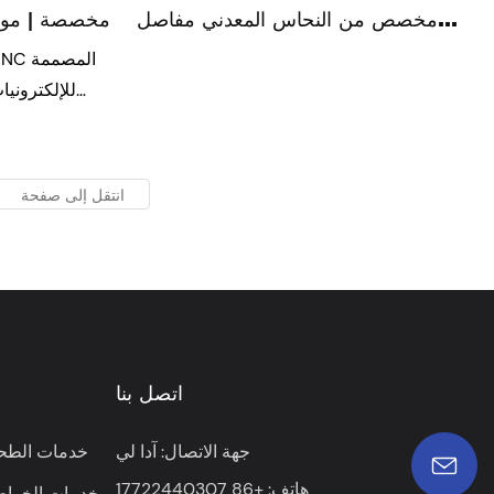
مخصص من النحاس المعدني مفاصل
مخصصة | موصلة
النحاس ورقة تصنيع النحاس النحاس.
للإلكتروني
السوائل النماذج
للأجزاء الهيكلي
نحقق إمكانات الم
ونوف
النيكل ، وطلاء ا
الاحتياجات
اتصل بنا
جهة الاتصال: آدا لي
خدمات الطحن
هاتف: +86 17722440307
خدمات الخراطة