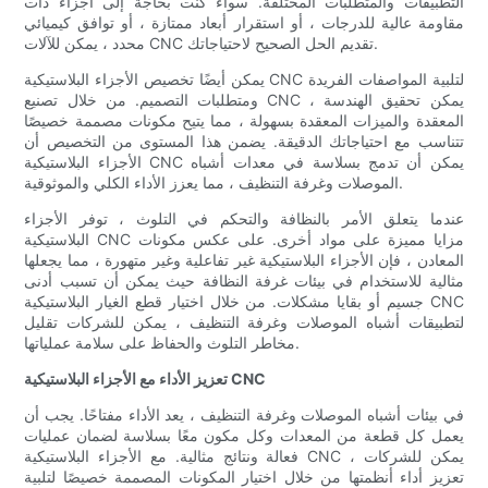
التطبيقات والمتطلبات المختلفة. سواء كنت بحاجة إلى أجزاء ذات
مقاومة عالية للدرجات ، أو استقرار أبعاد ممتازة ، أو توافق كيميائي
محدد ، يمكن للآلات CNC تقديم الحل الصحيح لاحتياجاتك.
يمكن أيضًا تخصيص الأجزاء البلاستيكية CNC لتلبية المواصفات الفريدة
ومتطلبات التصميم. من خلال تصنيع CNC ، يمكن تحقيق الهندسة
المعقدة والميزات المعقدة بسهولة ، مما يتيح مكونات مصممة خصيصًا
تتناسب مع احتياجاتك الدقيقة. يضمن هذا المستوى من التخصيص أن
الأجزاء البلاستيكية CNC يمكن أن تدمج بسلاسة في معدات أشباه
الموصلات وغرفة التنظيف ، مما يعزز الأداء الكلي والموثوقية.
عندما يتعلق الأمر بالنظافة والتحكم في التلوث ، توفر الأجزاء
البلاستيكية CNC مزايا مميزة على مواد أخرى. على عكس مكونات
المعادن ، فإن الأجزاء البلاستيكية غير تفاعلية وغير متهورة ، مما يجعلها
مثالية للاستخدام في بيئات غرفة النظافة حيث يمكن أن تسبب أدنى
جسيم أو بقايا مشكلات. من خلال اختيار قطع الغيار البلاستيكية CNC
لتطبيقات أشباه الموصلات وغرفة التنظيف ، يمكن للشركات تقليل
مخاطر التلوث والحفاظ على سلامة عملياتها.
تعزيز الأداء مع الأجزاء البلاستيكية CNC
في بيئات أشباه الموصلات وغرفة التنظيف ، يعد الأداء مفتاحًا. يجب أن
يعمل كل قطعة من المعدات وكل مكون معًا بسلاسة لضمان عمليات
فعالة ونتائج مثالية. مع الأجزاء البلاستيكية CNC ، يمكن للشركات
تعزيز أداء أنظمتها من خلال اختيار المكونات المصممة خصيصًا لتلبية