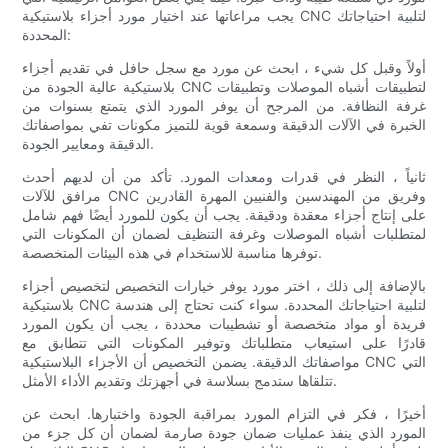
يجب مراعاتها عند اختيار مورد أجزاء بلاستيكية CNC لتلبية احتياجاتك
المحددة:
أولاً وقبل كل شيء ، ابحث عن مورد مع سجل حافل في تقديم أجزاء
بلاستيكية عالية الجودة من CNC لتطبيقات أشباه الموصلات وتطبيقات
غرفة النظافة. من المرجح أن يوفر المورد الذي يتمتع بسنوات من
الخبرة في الآلات الدقيقة وسمعة قوية للتميز مكونات تفي بمواصفاتك
الدقيقة ومعايير الجودة.
ثانياً ، النظر في قدرات ومعدات المورد. تأكد من أن لديهم أحدث
مرافق للآلات CNC وفريق من المهندسين والفنيين المهرة القادرين
على إنتاج أجزاء معقدة ودقيقة. يجب أن يكون للمورد أيضًا فهم شامل
لمتطلبات أشباه الموصلات وغرفة التنظيف لضمان أن المكونات التي
توفرها مناسبة للاستخدام في هذه البيئات المتخصصة.
بالإضافة إلى ذلك ، اختر مورد يوفر خيارات التخصيص لتخصيص أجزاء
بلاستيكية CNC لتلبية احتياجاتك المحددة. سواء كنت تحتاج إلى هندسة
فريدة أو مواد متخصصة أو تشطيبات محددة ، يجب أن يكون المورد
قادرًا على استيعاب متطلباتك وتوفير المكونات التي تتطابق مع
مواصفاتك الدقيقة. يضمن التخصيص أن الأجزاء البلاستيكية CNC التي
تتلقاها ستدمج بسلاسة في أجهزتك وتقديم الأداء الأمثل.
أخيرًا ، فكر في التزام المورد بمراقبة الجودة واختبارها. ابحث عن
المورد الذي ينفذ عمليات ضمان جودة صارمة لضمان أن كل جزء من