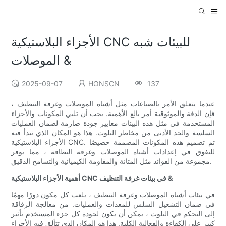
الأجزاء البلاستيكية CNC للبيئات شبه
الموصلات &
2025-09-07
HONSCN
137
عندما يتعلق الأمر بالصناعات مثل أشباه الموصلات وغرفة التنظيف ،
فإن الدقة والموثوقية أمر بالغ الأهمية. يجب أن تلبي المكونات والأجزاء
المستخدمة في مثل هذه البيئات معايير جودة صارمة لضمان العمليات
السلسة والحد الأدنى من مخاطر التلوث. هذا هو المكان الذي تبدأ فيه
الأجزاء البلاستيكية CNC. تم تصميم هذه المكونات المصممة خصيصًا
للتفوق في إعدادات أشباه الموصلات وغرفة النظافة ، مما يوفر
مجموعة من الفوائد مثل المتانة والمقاومة الكيميائية والتسامح الدقيق.
أهمية الأجزاء البلاستيكية CNC في بيئات غرفة التنظيف &
في بيئات أشباه الموصلات وغرفة التنظيف ، يلعب كل مكون دورًا مهمًا
في ضمان التشغيل السلس للمعدات والعمليات. من معالجة الرقاقة
إلى التحكم في التلوث ، يمكن أن يكون لجودة كل جزء المستخدم تأثير
كبير على الكفاءة والفعالية الكلية. هذا هو المكان الذي تتألق فيه الأجزاء