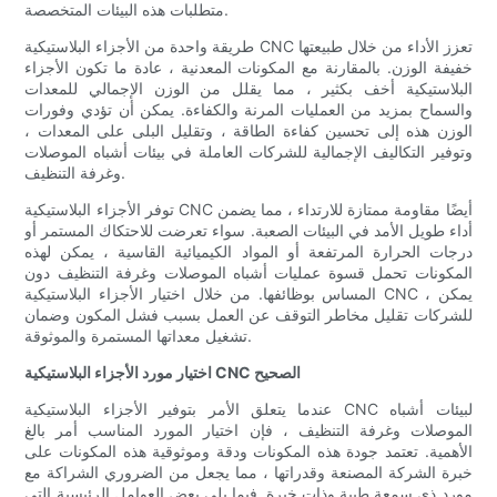
متطلبات هذه البيئات المتخصصة.
طريقة واحدة من الأجزاء البلاستيكية CNC تعزز الأداء من خلال طبيعتها
خفيفة الوزن. بالمقارنة مع المكونات المعدنية ، عادة ما تكون الأجزاء
البلاستيكية أخف بكثير ، مما يقلل من الوزن الإجمالي للمعدات
والسماح بمزيد من العمليات المرنة والكفاءة. يمكن أن تؤدي وفورات
الوزن هذه إلى تحسين كفاءة الطاقة ، وتقليل البلى على المعدات ،
وتوفير التكاليف الإجمالية للشركات العاملة في بيئات أشباه الموصلات
وغرفة التنظيف.
توفر الأجزاء البلاستيكية CNC أيضًا مقاومة ممتازة للارتداء ، مما يضمن
أداء طويل الأمد في البيئات الصعبة. سواء تعرضت للاحتكاك المستمر أو
درجات الحرارة المرتفعة أو المواد الكيميائية القاسية ، يمكن لهذه
المكونات تحمل قسوة عمليات أشباه الموصلات وغرفة التنظيف دون
المساس بوظائفها. من خلال اختيار الأجزاء البلاستيكية CNC ، يمكن
للشركات تقليل مخاطر التوقف عن العمل بسبب فشل المكون وضمان
تشغيل معداتها المستمرة والموثوقة.
اختيار مورد الأجزاء البلاستيكية CNC الصحيح
عندما يتعلق الأمر بتوفير الأجزاء البلاستيكية CNC لبيئات أشباه
الموصلات وغرفة التنظيف ، فإن اختيار المورد المناسب أمر بالغ
الأهمية. تعتمد جودة هذه المكونات ودقة وموثوقية هذه المكونات على
خبرة الشركة المصنعة وقدراتها ، مما يجعل من الضروري الشراكة مع
مورد ذي سمعة طيبة وذات خبرة. فيما يلي بعض العوامل الرئيسية التي