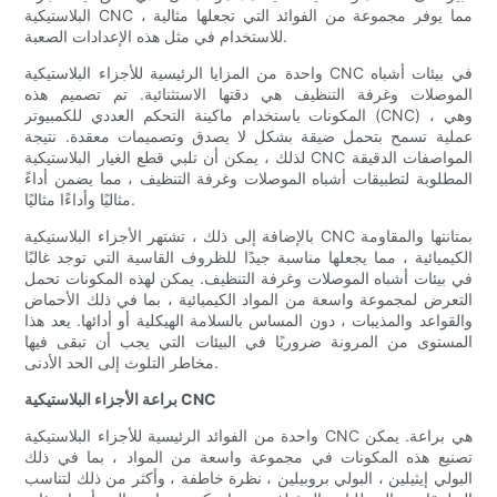
البلاستيكية CNC ، مما يوفر مجموعة من الفوائد التي تجعلها مثالية
للاستخدام في مثل هذه الإعدادات الصعبة.
واحدة من المزايا الرئيسية للأجزاء البلاستيكية CNC في بيئات أشباه
الموصلات وغرفة التنظيف هي دقتها الاستثنائية. تم تصميم هذه
المكونات باستخدام ماكينة التحكم العددي للكمبيوتر (CNC) ، وهي
عملية تسمح بتحمل ضيقة بشكل لا يصدق وتصميمات معقدة. نتيجة
لذلك ، يمكن أن تلبي قطع الغيار البلاستيكية CNC المواصفات الدقيقة
المطلوبة لتطبيقات أشباه الموصلات وغرفة التنظيف ، مما يضمن أداءً
مثاليًا وأداءًا مثاليًا.
بالإضافة إلى ذلك ، تشتهر الأجزاء البلاستيكية CNC بمتانتها والمقاومة
الكيميائية ، مما يجعلها مناسبة جيدًا للظروف القاسية التي توجد غالبًا
في بيئات أشباه الموصلات وغرفة التنظيف. يمكن لهذه المكونات تحمل
التعرض لمجموعة واسعة من المواد الكيميائية ، بما في ذلك الأحماض
والقواعد والمذيبات ، دون المساس بالسلامة الهيكلية أو أدائها. يعد هذا
المستوى من المرونة ضروريًا في البيئات التي يجب أن تبقى فيها
مخاطر التلوث إلى الحد الأدنى.
براعة الأجزاء البلاستيكية CNC
واحدة من الفوائد الرئيسية للأجزاء البلاستيكية CNC هي براعة. يمكن
تصنيع هذه المكونات في مجموعة واسعة من المواد ، بما في ذلك
البولي إيثيلين ، البولي بروبيلين ، نظرة خاطفة ، وأكثر من ذلك لتناسب