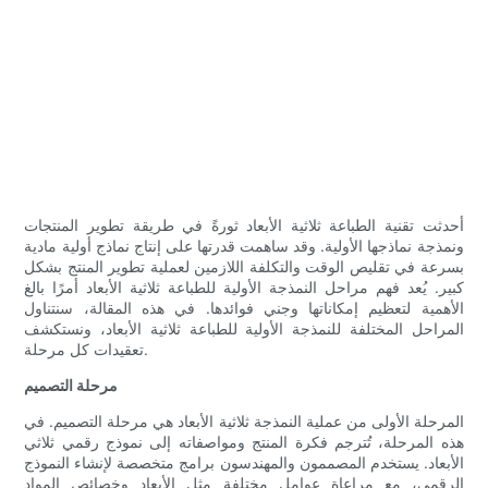
أحدثت تقنية الطباعة ثلاثية الأبعاد ثورةً في طريقة تطوير المنتجات
ونمذجة نماذجها الأولية. وقد ساهمت قدرتها على إنتاج نماذج أولية مادية
بسرعة في تقليص الوقت والتكلفة اللازمين لعملية تطوير المنتج بشكل
كبير. يُعد فهم مراحل النمذجة الأولية للطباعة ثلاثية الأبعاد أمرًا بالغ
الأهمية لتعظيم إمكاناتها وجني فوائدها. في هذه المقالة، سنتناول
المراحل المختلفة للنمذجة الأولية للطباعة ثلاثية الأبعاد، ونستكشف
تعقيدات كل مرحلة.
مرحلة التصميم
المرحلة الأولى من عملية النمذجة ثلاثية الأبعاد هي مرحلة التصميم. في
هذه المرحلة، تُترجم فكرة المنتج ومواصفاته إلى نموذج رقمي ثلاثي
الأبعاد. يستخدم المصممون والمهندسون برامج متخصصة لإنشاء النموذج
الرقمي، مع مراعاة عوامل مختلفة مثل الأبعاد وخصائص المواد