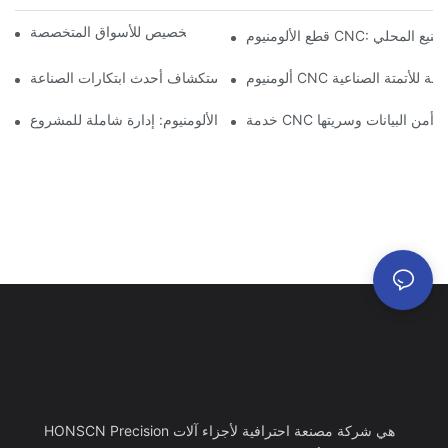
مكونات الألمنيوم المُشكَّلة: التخصيص للأسواق المتخصصة
CNC: مزايا التصنيع المحلي
ت دقيقة للأتمتة الصناعية
تصنيع الألمنيوم حسب الطلب: استكشاف أحدث ابتكارات الصناعة
: ضمان أمن البيانات وسريتها
خدمة تصنيع الألومنيوم: إدارة شاملة للمشروع
HONSCN Precision هي شركة مصنعة احترافية لأجزاء آلات