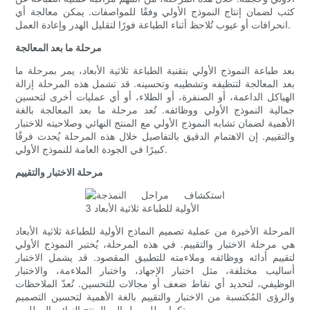
كثب لضمان إنتاج النموذج الأولي وفقًا للمواصفات. يمكن معالجة أي
انحرافات أو عيوب تُلاحظ أثناء الطباعة فورًا لتقليل الهدر وإعادة العمل.
مرحلة ما بعد المعالجة
بعد طباعة النموذج الأولي بتقنية الطباعة ثلاثية الأبعاد، يمر بمرحلة ما
بعد المعالجة لتنظيفه وتشطيبه وتحسينه. قد تشمل هذه المرحلة إزالة
الهياكل الداعمة، أو الصنفرة، أو الطلاء، أو أي عمليات أخرى لتحسين
جمالية النموذج الأولي ووظائفه. تُعد مرحلة ما بعد المعالجة بالغة
الأهمية لضمان تشابه النموذج الأولي مع المنتج النهائي وصلاحيته للاختبار
والتقييم. إن الاهتمام الدقيق بالتفاصيل خلال هذه المرحلة يُحدث فرقًا
كبيرًا في الجودة العامة للنموذج الأولي.
مرحلة الاختبار والتقييم
المرحلة الأخيرة من عملية تصميم النماذج الأولية للطباعة ثلاثية الأبعاد
هي مرحلة الاختبار والتقييم. في هذه المرحلة، يُختبر النموذج الأولي
لتقييم أدائه ووظائفه وملاءمته للتطبيق المقصود. قد يشمل الاختبار
أساليب مختلفة، مثل اختبار الإجهاد، واختبار الملاءمة، والاختبار
الوظيفي، لتحديد أي نقاط ضعف أو مجالات للتحسين. تُعدّ الملاحظات
والرؤى المُكتسبة من الاختبار والتقييم بالغة الأهمية لتحسين التصميم
وتكراره للوصول إلى المنتج النهائي المطلوب.