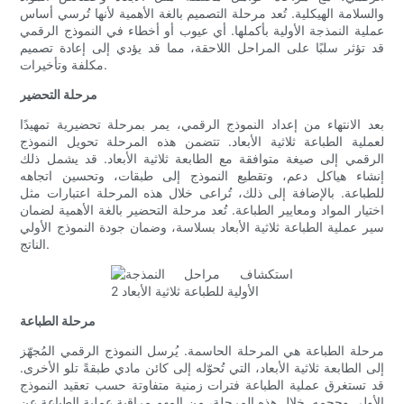
والسلامة الهيكلية. تُعد مرحلة التصميم بالغة الأهمية لأنها تُرسي أساس
عملية النمذجة الأولية بأكملها. أي عيوب أو أخطاء في النموذج الرقمي
قد تؤثر سلبًا على المراحل اللاحقة، مما قد يؤدي إلى إعادة تصميم
مكلفة وتأخيرات.
مرحلة التحضير
بعد الانتهاء من إعداد النموذج الرقمي، يمر بمرحلة تحضيرية تمهيدًا
لعملية الطباعة ثلاثية الأبعاد. تتضمن هذه المرحلة تحويل النموذج
الرقمي إلى صيغة متوافقة مع الطابعة ثلاثية الأبعاد. قد يشمل ذلك
إنشاء هياكل دعم، وتقطيع النموذج إلى طبقات، وتحسين اتجاهه
للطباعة. بالإضافة إلى ذلك، تُراعى خلال هذه المرحلة اعتبارات مثل
اختيار المواد ومعايير الطباعة. تُعد مرحلة التحضير بالغة الأهمية لضمان
سير عملية الطباعة ثلاثية الأبعاد بسلاسة، وضمان جودة النموذج الأولي
الناتج.
مرحلة الطباعة
مرحلة الطباعة هي المرحلة الحاسمة. يُرسل النموذج الرقمي المُجهّز
إلى الطابعة ثلاثية الأبعاد، التي تُحوّله إلى كائن مادي طبقةً تلو الأخرى.
قد تستغرق عملية الطباعة فترات زمنية متفاوتة حسب تعقيد النموذج
الأولي وحجمه. خلال هذه المرحلة، من المهم مراقبة عملية الطباعة عن