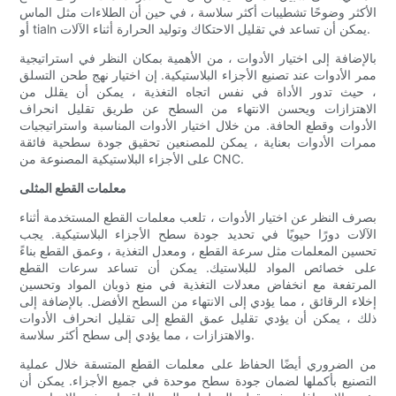
الأكثر وضوحًا تشطيبات أكثر سلاسة ، في حين أن الطلاءات مثل الماس
أو tialn يمكن أن تساعد في تقليل الاحتكاك وتوليد الحرارة أثناء الآلات.
بالإضافة إلى اختيار الأدوات ، من الأهمية بمكان النظر في استراتيجية
ممر الأدوات عند تصنيع الأجزاء البلاستيكية. إن اختيار نهج طحن التسلق
، حيث تدور الأداة في نفس اتجاه التغذية ، يمكن أن يقلل من
الاهتزازات ويحسن الانتهاء من السطح عن طريق تقليل انحراف
الأدوات وقطع الحافة. من خلال اختيار الأدوات المناسبة واستراتيجيات
ممرات الأدوات بعناية ، يمكن للمصنعين تحقيق جودة سطحية فائقة
على الأجزاء البلاستيكية المصنوعة من CNC.
معلمات القطع المثلى
بصرف النظر عن اختيار الأدوات ، تلعب معلمات القطع المستخدمة أثناء
الآلات دورًا حيويًا في تحديد جودة سطح الأجزاء البلاستيكية. يجب
تحسين المعلمات مثل سرعة القطع ، ومعدل التغذية ، وعمق القطع بناءً
على خصائص المواد للبلاستيك. يمكن أن تساعد سرعات القطع
المرتفعة مع انخفاض معدلات التغذية في منع ذوبان المواد وتحسين
إخلاء الرقائق ، مما يؤدي إلى الانتهاء من السطح الأفضل. بالإضافة إلى
ذلك ، يمكن أن يؤدي تقليل عمق القطع إلى تقليل انحراف الأدوات
والاهتزازات ، مما يؤدي إلى سطح أكثر سلاسة.
من الضروري أيضًا الحفاظ على معلمات القطع المتسقة خلال عملية
التصنيع بأكملها لضمان جودة سطح موحدة في جميع الأجزاء. يمكن أن