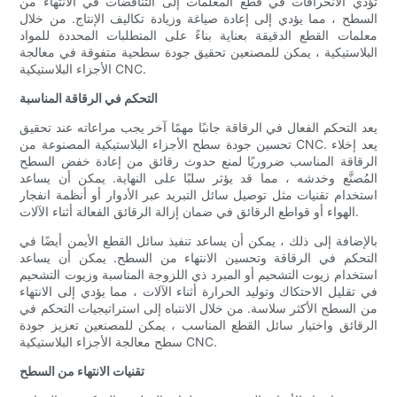
تؤدي الانحرافات في قطع المعلمات إلى التناقضات في الانتهاء من
السطح ، مما يؤدي إلى إعادة صياغة وزيادة تكاليف الإنتاج. من خلال
معلمات القطع الدقيقة بعناية بناءً على المتطلبات المحددة للمواد
البلاستيكية ، يمكن للمصنعين تحقيق جودة سطحية متفوقة في معالجة
الأجزاء البلاستيكية CNC.
التحكم في الرقاقة المناسبة
يعد التحكم الفعال في الرقاقة جانبًا مهمًا آخر يجب مراعاته عند تحقيق
تحسين جودة سطح الأجزاء البلاستيكية المصنوعة من CNC. يعد إخلاء
الرقاقة المناسب ضروريًا لمنع حدوث رقائق من إعادة خفض السطح
المُصنَّع وخدشه ، مما قد يؤثر سلبًا على النهاية. يمكن أن يساعد
استخدام تقنيات مثل توصيل سائل التبريد عبر الأدوار أو أنظمة انفجار
الهواء أو قواطع الرقائق في ضمان إزالة الرقائق الفعالة أثناء الآلات.
بالإضافة إلى ذلك ، يمكن أن يساعد تنفيذ سائل القطع الأيمن أيضًا في
التحكم في الرقاقة وتحسين الانتهاء من السطح. يمكن أن يساعد
استخدام زيوت التشحيم أو المبرد ذي اللزوجة المناسبة وزيوت التشحيم
في تقليل الاحتكاك وتوليد الحرارة أثناء الآلات ، مما يؤدي إلى الانتهاء
من السطح الأكثر سلاسة. من خلال الانتباه إلى استراتيجيات التحكم في
الرقائق واختيار سائل القطع المناسب ، يمكن للمصنعين تعزيز جودة
سطح معالجة الأجزاء البلاستيكية CNC.
تقنيات الانتهاء من السطح