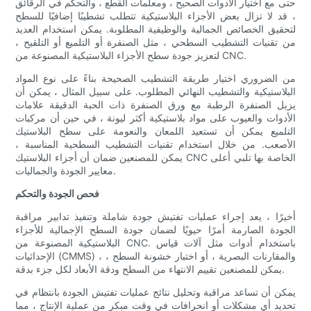
حتى مع اختيار الأدوات الصحيح ، ومعلمات القطع ، والتحكم في الرقائق
، قد لا تزال بعض الأجزاء البلاستيكية تتطلب تشطيبًا إضافيًا للسطح
لتحقيق الخصائص الجمالية والوظيفية المطلوبة. يمكن استخدام العديد
من تقنيات التشطيب السطحي ، مثل الصنفرة أو التلميع أو التلقيح ،
لتعزيز جودة سطح الأجزاء البلاستيكية المصنوعة من CNC.
من الضروري اختيار طريقة التشطيب الصحيحة بناءً على نوع المواد
البلاستيكية والتشطيب النهائي المطلوب. على سبيل المثال ، يمكن أن
يزيل الصنفرة الرطبة مع ورق الصنفرة ذات الحبة الدقيقة علامات
الأدوات والعيوب على مواد بلاستيكية أكثر ليونة ، في حين أن مركبات
التلميع يمكن أن تستعيد اللمعان والنعومة على سطح البلاستيك
الأصعب. من خلال استخدام تقنيات التشطيب السطحية المناسبة ،
يمكن للمصنعين ضمان أن أجزاء البلاستيك CNC الخاصة بها تلبي أعلى
معايير الجودة والجماليات.
فحص الجودة والتحكم
أخيرًا ، يعد إجراء عمليات تفتيش جودة شاملة وتنفيذ تدابير مراقبة
الجودة الصارمة أمرًا حيويًا لضمان جودة السطح الإجمالية للأجزاء
البلاستيكية المصنوعة من CNC. باستخدام أدوات مثل آلات قياس
الإحداثيات (CMMS) ، والمقارنات البصرية ، أو اختبار خشونة السطح ،
يمكن للمصنعين تقييم الانتهاء من السطح ودقة الأبعاد لكل جزء بدقة.
يمكن أن تساعد مراقبة وتحليل نتائج عمليات تفتيش الجودة بانتظام في
تحديد أي مشكلات أو انحرافات في وقت مبكر من عملية الإنتاج ، مما