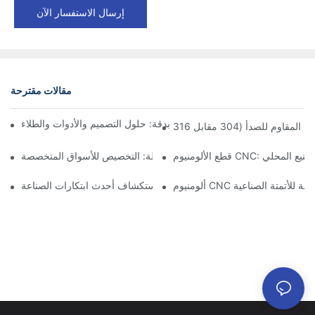
إرسال الاستفسار الآن
مقالات مقترحة
آكل الألومنيوم في الأجزاء المصنعة بدقة: حلول التصميم والأدوات والطلاء
CNC: مزايا التصنيع المحلي
مكونات الألمنيوم المُشكَّلة: التخصيص للأسواق المتخصصة
ت دقيقة للأتمتة الصناعية
تصنيع الألمنيوم حسب الطلب: استكشاف أحدث ابتكارات الصناعة