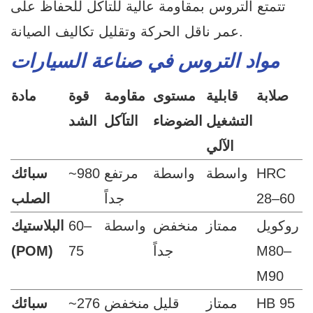
تتمتع التروس بمقاومة عالية للتآكل للحفاظ على
عمر ناقل الحركة وتقليل تكاليف الصيانة.
مواد التروس في صناعة السيارات
صلابة
قابلية
مستوى
مقاومة
قوة
مادة
التشغيل
الضوضاء
التآكل
الشد
الآلي
HRC
واسطة
واسطة
مرتفع
~980
سبائك
28–60
جداً
الصلب
روكويل
ممتاز
منخفض
واسطة
60–
البلاستيك
M80–
جداً
75
(POM)
M90
HB 95
ممتاز
قليل
منخفض
~276
سبائك