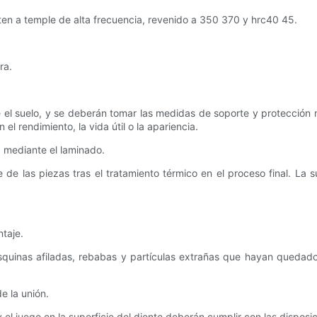
en a temple de alta frecuencia, revenido a 350 370 y hrc40 45.
ra.
 el suelo, y se deberán tomar las medidas de soporte y protección n
el rendimiento, la vida útil o la apariencia.
a mediante el laminado.
 de las piezas tras el tratamiento térmico en el proceso final. La s
taje.
esquinas afiladas, rebabas y partículas extrañas que hayan quedad
e la unión.
 el juego en la superficie del diente deberán cumplir con las disp