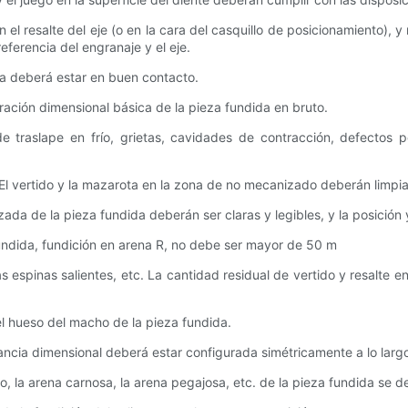
en el resalte del eje (o en la cara del casquillo de posicionamient
ferencia del engranaje y el eje.
rta deberá estar en buen contacto.
uración dimensional básica de la pieza fundida en bruto.
de traslape en frío, grietas, cavidades de contracción, defectos 
El vertido y la mazarota en la zona de no mecanizado deberán limpiar
da de la pieza fundida deberán ser claras y legibles, y la posición y
fundida, fundición en arena R, no debe ser mayor de 50 m
las espinas salientes, etc. La cantidad residual de vertido y resalte e
el hueso del macho de la pieza fundida.
rancia dimensional deberá estar configurada simétricamente a lo largo
o, la arena carnosa, la arena pegajosa, etc. de la pieza fundida se de