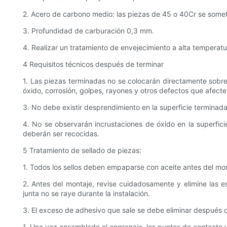
2. Acero de carbono medio: las piezas de 45 o 40Cr se somet
3. Profundidad de carburación 0,3 mm.
4. Realizar un tratamiento de envejecimiento a alta temperatu
4 Requisitos técnicos después de terminar
1. Las piezas terminadas no se colocarán directamente sobre
óxido, corrosión, golpes, rayones y otros defectos que afecten 
3. No debe existir desprendimiento en la superficie terminad
4. No se observarán incrustaciones de óxido en la superficie
deberán ser recocidas.
5 Tratamiento de sellado de piezas:
1. Todos los sellos deben empaparse con aceite antes del mon
2. Antes del montaje, revise cuidadosamente y elimine las 
junta no se raye durante la instalación.
3. El exceso de adhesivo que sale se debe eliminar después d
1. Una vez ensamblado el engranaje, los puntos de contacto y