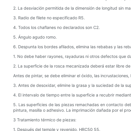
2. La desviación permitida de la dimensión de longitud sin m
3. Radio de filete no especificado R5.
4. Todos los chaflanes no declarados son C2.
5. Ángulo agudo romo.
6. Despunta los bordes afilados, elimina las rebabas y las re
1. No debe haber rayones, rayaduras ni otros defectos que dañ
2. La superficie de la rosca mecanizada deberá estar libre d
Antes de pintar, se debe eliminar el óxido, las incrustaciones, 
3. Antes de desoxidar, elimine la grasa y la suciedad de la su
4. El intervalo de tiempo entre la superficie a recubrir media
5. Las superficies de las piezas remachadas en contacto de
pintura, masilla o adhesivo. La imprimación dañada por el pr
3 Tratamiento térmico de piezas:
1. Después del temple y revenido, HRC50 55.