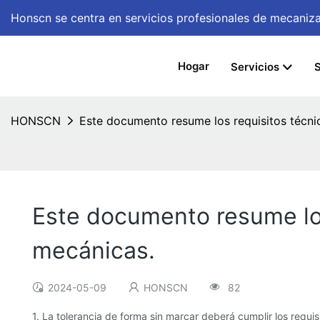
Honscn se centra en servicios profesionales de mecan
Hogar
Servicios
S
HONSCN
Este documento resume los requisitos técni
Este documento resume los
mecánicas.
2024-05-09
HONSCN
82
1. La tolerancia de forma sin marcar deberá cumplir los requi