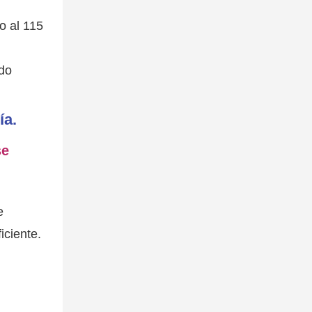
o al 115
ado
ía.
se
e
iciente.