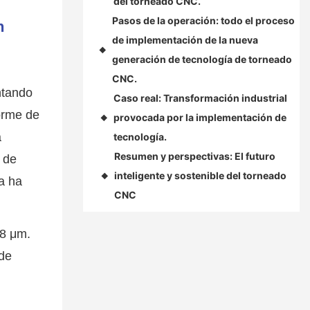
del torneado CNC.
Pasos de la operación: todo el proceso
n
de implementación de la nueva
◆
generación de tecnología de torneado
CNC.
ntando
Caso real: Transformación industrial
forme de
provocada por la implementación de
◆
a
tecnología.
Resumen y perspectivas: El futuro
 de
inteligente y sostenible del torneado
◆
a ha
CNC
,8 μm.
 de