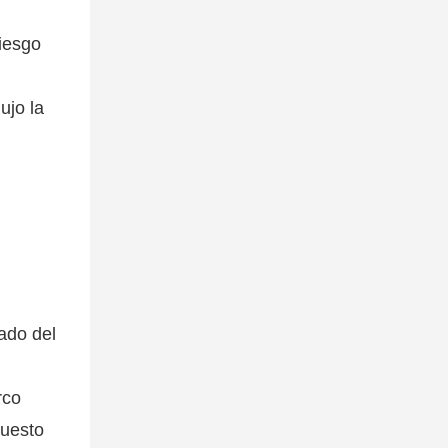
riesgo
ujo la
sado del
rco
puesto