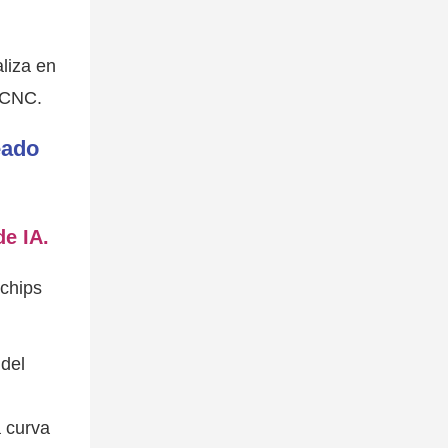
liza en
o CNC.
eado
e IA.
chips
 del
a curva