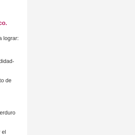
co.
 lograr:
didad-
to de
perduro
 el