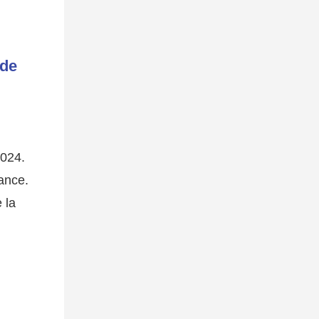
 de
2024.
vance.
 la