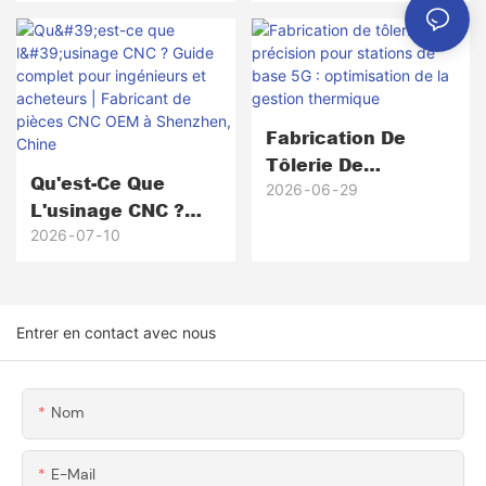
Scientifiques :
Différence ? Un
Matériaux,
Guide Complet
Tolérances,
Pour Les
Procédés Et
Ingénieurs Et Les
Sélection Des
Acheteurs
Fabrication De
Fournisseurs
Tôlerie De
Qu'est-Ce Que
Précision Pour
2026
06
29
L'usinage CNC ?
Stations De Base
Guide Complet
2026
07
10
5G : Optimisation
Pour Ingénieurs Et
De La Gestion
Acheteurs |
Thermique
Fabricant De
Entrer en contact avec nous
Pièces CNC OEM À
Shenzhen, Chine
Nom
E-Mail