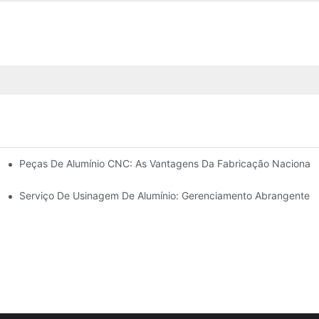
os De Mercado
Peças De Alumínio CNC: As Vantagens Da Fabricação Nacional
tomação Industrial
Serviço De Usinagem De Alumínio: Gerenciamento Abrangente D