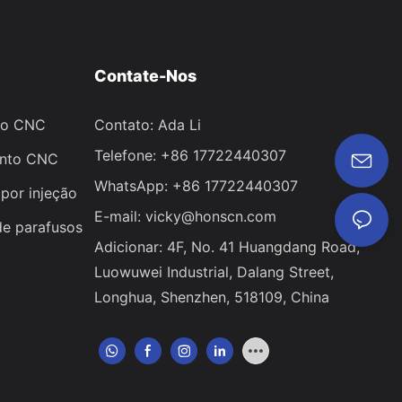
Contate-Nos
to CNC
Contato: Ada Li
Telefone: +86 17722440307
ento CNC
WhatsApp: +86 17722440307
por injeção
E-mail:
vicky@honscn.com
de parafusos
Adicionar: 4F, ​​No. 41 Huangdang Road,
Luowuwei Industrial, Dalang Street,
Longhua, Shenzhen, 518109, China