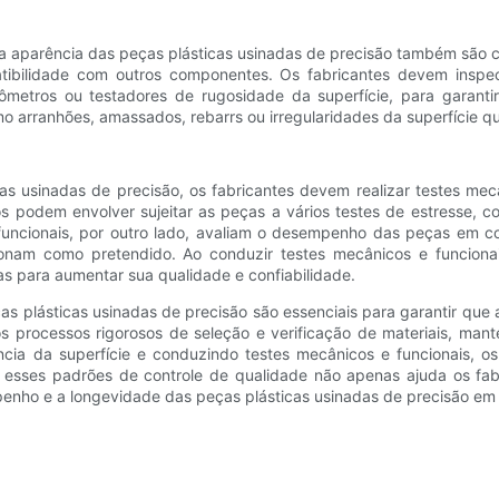
a aparência das peças plásticas usinadas de precisão também são cr
ibilidade com outros componentes. Os fabricantes devem inspec
ilômetros ou testadores de rugosidade da superfície, para garan
mo arranhões, amassados, rebarrs ou irregularidades da superfície q
as usinadas de precisão, os fabricantes devem realizar testes mec
os podem envolver sujeitar as peças a vários testes de estresse, c
tes funcionais, por outro lado, avaliam o desempenho das peças e
cionam como pretendido. Ao conduzir testes mecânicos e funciona
as para aumentar sua qualidade e confiabilidade.
as plásticas usinadas de precisão são essenciais para garantir que
s processos rigorosos de seleção e verificação de materiais, man
cia da superfície e conduzindo testes mecânicos e funcionais, os 
 esses padrões de controle de qualidade não apenas ajuda os fabri
enho e a longevidade das peças plásticas usinadas de precisão em 