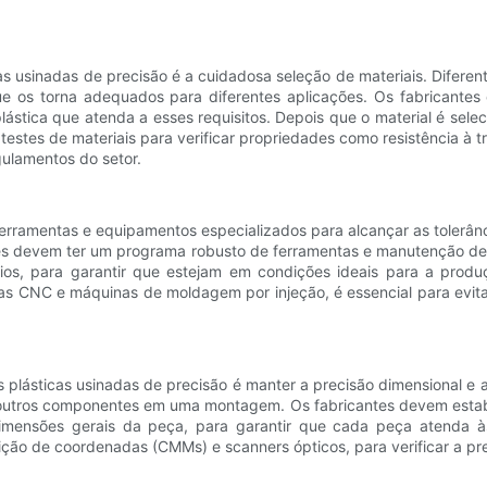
as usinadas de precisão é a cuidadosa seleção de materiais. Diferen
 o que os torna adequados para diferentes aplicações. Os fabricant
ástica que atenda a esses requisitos. Depois que o material é selec
 testes de materiais para verificar propriedades como resistência à t
gulamentos do setor.
erramentas e equipamentos especializados para alcançar as tolerânc
tes devem ter um programa robusto de ferramentas e manutenção de e
ios, para garantir que estejam em condições ideais para a prod
 CNC e máquinas de moldagem por injeção, é essencial para evitar 
 plásticas usinadas de precisão é manter a precisão dimensional e
 outros componentes em uma montagem. Os fabricantes devem estabele
dimensões gerais da peça, para garantir que cada peça atenda às
 de coordenadas (CMMs) e scanners ópticos, para verificar a prec