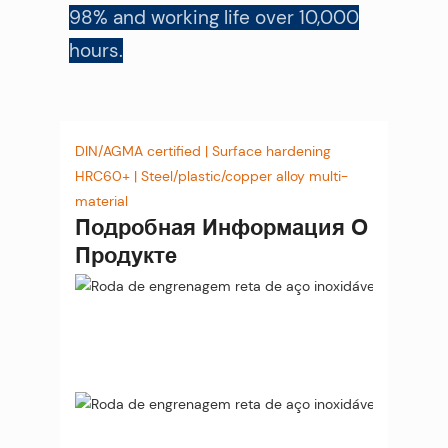
98% and working life over 10,000
hours.
DIN/AGMA certified | Surface hardening
HRC60+ | Steel/plastic/copper alloy multi-
material
Подробная Информация О
Продукте