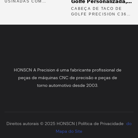
Golfe Personalizada,
USINADAS COM
Alumínio Usinado CNC
PRECISÃO EM CNC PARA
Usinada Em CNC Em
CABEÇA DE TACO DE
FONES DE OUVIDO DE
GOLFE PRECISION C3604
Latão, Para
COMUNICAÇÃO.
EM LATÃO COM
Equipamentos De
ACABAMENTO
Golfe Premium.
ACETINADO EM CONTAS
DE VIDRO.
HONSCN A Precision é uma fabricante profissional de
peças de máquinas CNC de precisão e peças de
torno automotivo desde 2003.
Direitos autorais © 2025 HONSCN |
Política de Privacidade
do
Mapa do Site