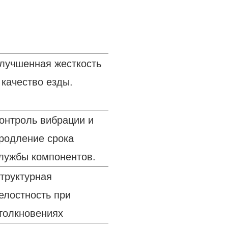
лучшенная жесткость
 качество езды.
онтроль вибрации и
родление срока
лужбы компонентов.
труктурная
елостность при
толкновениях