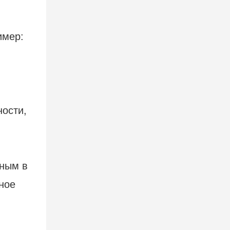
имер:
ости,
ьным в
ное