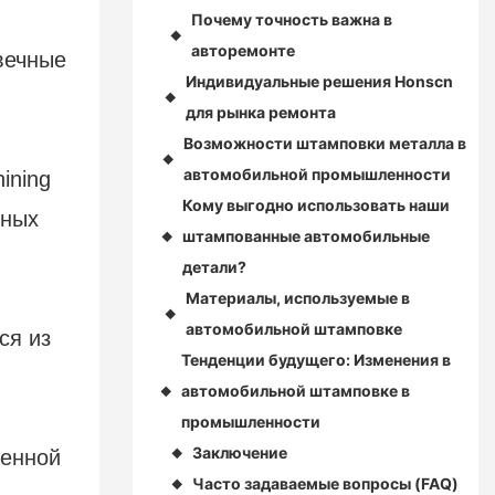
Почему точность важна в
◆
авторемонте
вечные
Индивидуальные решения Honscn
◆
для рынка ремонта
Возможности штамповки металла в
◆
автомобильной промышленности
ining
Кому выгодно использовать наши
зных
штампованные автомобильные
◆
детали?
Материалы, используемые в
◆
автомобильной штамповке
ся из
Тенденции будущего: Изменения в
автомобильной штамповке в
◆
промышленности
Заключение
венной
◆
Часто задаваемые вопросы (FAQ)
◆