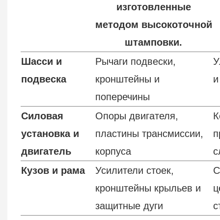
изготовленные
методом высокоточной
штамповки.
Шасси и
Рычаги подвески,
У
подвеска
кронштейны и
и
поперечины
Силовая
Опоры двигателя,
К
установка и
пластины трансмиссии,
п
двигатель
корпуса
с
Кузов и рама
Усилители стоек,
С
кронштейны крыльев и
ц
защитные дуги
с