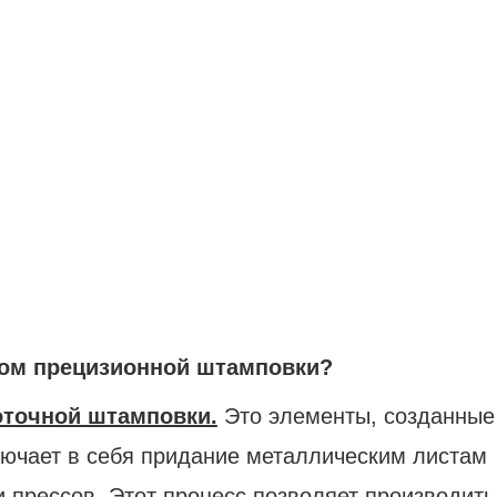
дом прецизионной штамповки?
оточной штамповки.
Это элементы, созданные
лючает в себя придание металлическим листам
прессов. Этот процесс позволяет производить