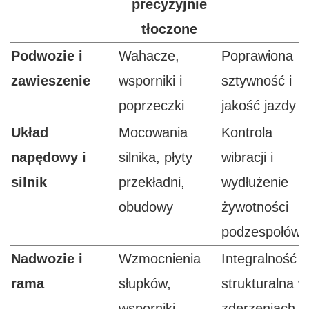
precyzyjnie
tłoczone
Podwozie i
Wahacze,
Poprawiona
zawieszenie
wsporniki i
sztywność i
poprzeczki
jakość jazdy
Układ
Mocowania
Kontrola
napędowy i
silnika, płyty
wibracji i
silnik
przekładni,
wydłużenie
obudowy
żywotności
podzespołów
Nadwozie i
Wzmocnienia
Integralność
rama
słupków,
strukturalna w
wsporniki
zderzeniach