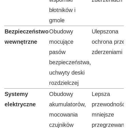
błotników i
gmole
Bezpieczeństwo
Obudowy
Ulepszona
wewnętrzne
mocujące
ochrona prze
pasów
zderzeniami
bezpieczeństwa,
uchwyty deski
rozdzielczej
Systemy
Obudowy
Lepsza
elektryczne
akumulatorów,
przewodność,
mocowania
mniejsze
czujników
przegrzewani