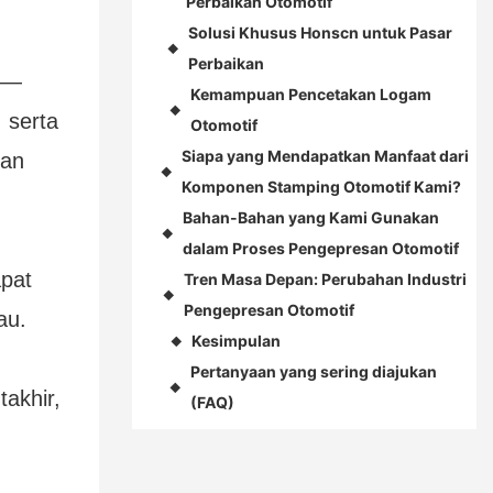
Perbaikan Otomotif
Solusi Khusus Honscn untuk Pasar
◆
Perbaikan
an—
Kemampuan Pencetakan Logam
◆
 serta
Otomotif
Siapa yang Mendapatkan Manfaat dari
gan
◆
Komponen Stamping Otomotif Kami?
Bahan-Bahan yang Kami Gunakan
◆
dalam Proses Pengepresan Otomotif
apat
Tren Masa Depan: Perubahan Industri
◆
Pengepresan Otomotif
au.
Kesimpulan
◆
Pertanyaan yang sering diajukan
◆
akhir,
(FAQ)