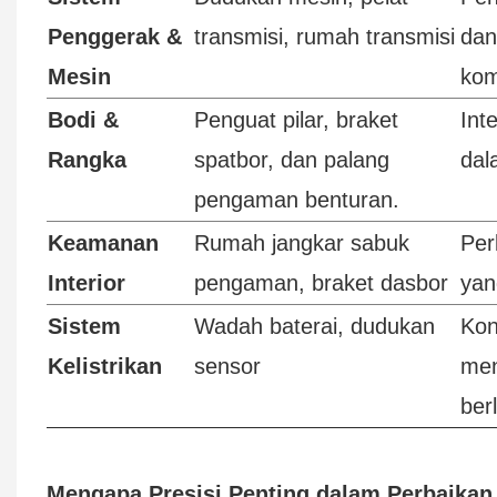
Penggerak &
transmisi, rumah transmisi
dan
Mesin
ko
Bodi &
Penguat pilar, braket
Inte
Rangka
spatbor, dan palang
dal
pengaman benturan.
Keamanan
Rumah jangkar sabuk
Per
Interior
pengaman, braket dasbor
yan
Sistem
Wadah baterai, dudukan
Kon
Kelistrikan
sensor
men
ber
Mengapa Presisi Penting dalam Perbaikan