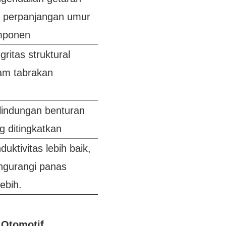
 perpanjangan umur
mponen
gritas struktural
am tabrakan
lindungan benturan
g ditingkatkan
duktivitas lebih baik,
gurangi panas
lebih.
 Otomotif