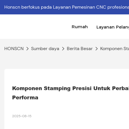
Honscn berfokus pada Layanan Pemesinan CNC profesion
Rumah
Layanan Pela
HONSCN
Sumber daya
Berita Besar
Komponen Sta
Komponen Stamping Presisi Untuk Perbai
Performa
2025-08-15