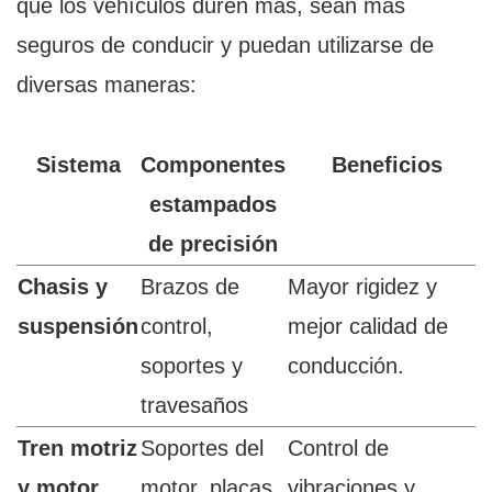
que los vehículos duren más, sean más
seguros de conducir y puedan utilizarse de
diversas maneras:
Sistema
Componentes
Beneficios
estampados
de precisión
Chasis y
Brazos de
Mayor rigidez y
suspensión
control,
mejor calidad de
soportes y
conducción.
travesaños
Tren motriz
Soportes del
Control de
y motor
motor, placas
vibraciones y