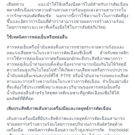
เสียดทาน แนะนำให้ใช้เครื่องมือคาร์ไบด์สำหรับการตัดเฉือน
พลาสติกเนื่องจากความต้านทานความร้อนสูงและความสามารถใน
การรักษาขอบตัดที่คมชัด นอกจากนี้การใช้ความเร็วในการตัดที่สูง
ขึ้นและอัตราการป้อนที่ต่ำกว่าสามารถช่วยลดการสร้างความร้อน
โดยการลดระยะเวลาที่เครื่องมือใช้ในการสัมผัสกับวัสดุ
ใช้เทคนิคการหล่อเย็นหรือหล่อลื่น
สารหล่อเย็นหรือน้ำมันหล่อลื่นสามารถช่วยกระจายความร้อนและ
ลดแรงเสียดทานในระหว่างการตัดเฉือนซีเอ็นซี สำหรับพลาสติก
การใช้สารหล่อเย็นอากาศหรือหมอกมักจะมีประสิทธิภาพมากกว่า
สารหล่อเย็นน้ำท่วมแบบดั้งเดิมเนื่องจากสามารถป้องกันไม่ให้วัสดุมี
ความร้อนสูงเกินไปโดยไม่ทำให้เกิดความเสียหายหรือการแปรปรวน
น้ำมันหล่อลื่นเช่นสเปรย์ที่ใช้ PTFE หรือน้ำมันสามารถลดแรงเสียด
ทานและการสร้างความร้อนในระหว่างการตัดเฉือน จำเป็นอย่างยิ่ง
ที่จะต้องใช้ประเภทที่เหมาะสมและปริมาณของสารหล่อเย็นหรือ
น้ำมันหล่อลื่นสำหรับวัสดุพลาสติกเฉพาะที่ถูกตัดเฉือนเพื่อให้ได้
ผลลัพธ์ที่ดีที่สุด
เพิ่มประสิทธิภาพเส้นทางเครื่องมือและกลยุทธ์การตัดเฉือน
เส้นทางเครื่องมือที่มีประสิทธิภาพและกลยุทธ์การตัดเฉือนสามารถ
ช่วยลดการสร้างความร้อนโดยการลดปริมาณการสัมผัสวัสดุด้วย
เครื่องมือ เทคนิคการตัดเฉือนความเร็วสูงเช่นการกัด trochoidal