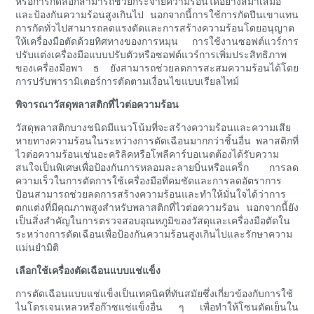
หรือการกัดลอกสามารถช่วยกระจายความร้อนได้อย่างสม่ำเสมอ
และป้องกันความร้อนสูงเกินไป นอกจากนี้การใช้การกัดปีนเขาแทน
การกัดทั่วไปสามารถลดแรงตัดและการสร้างความร้อนโดยอนุญาต
ให้เครื่องมือตัดด้วยทิศทางของการหมุน การใช้งานซอฟต์แวร์การ
ปรับแต่งเครื่องมือแบบปรับตัวหรือซอฟต์แวร์การเพิ่มประสิทธิภาพ
ของเครื่องมือพา ธ ยังสามารถช่วยลดการสะสมความร้อนได้โดย
การปรับพารามิเตอร์การตัดตามเงื่อนไขแบบเรียลไทม์
พิจารณาวัสดุพลาสติกที่ไวต่อความร้อน
วัสดุพลาสติกบางชนิดมีแนวโน้มที่จะสร้างความร้อนและความเสีย
หายทางความร้อนในระหว่างการตัดเฉือนมากกว่าชิ้นอื่น พลาสติกที่
ไวต่อความร้อนเช่นอะคริลิคหรือโพลีคาร์บอเนตต้องได้รับความ
สนใจเป็นพิเศษเพื่อป้องกันการหลอมละลายบิ่นหรือแคร็ก การลด
ความเร็วในการตัดการใช้เครื่องมือที่คมชัดและการลดอัตราการ
ป้อนสามารถช่วยลดการสร้างความร้อนและทำให้มั่นใจได้ว่าการ
ตกแต่งที่มีคุณภาพสูงสำหรับพลาสติกที่ไวต่อความร้อน นอกจากนี้ยัง
เป็นสิ่งสำคัญในการตรวจสอบอุณหภูมิของวัสดุและเครื่องมือตัดใน
ระหว่างการตัดเฉือนเพื่อป้องกันความร้อนสูงเกินไปและรักษาความ
แม่นยำมิติ
เลือกใช้เครื่องตัดเฉือนแบบแช่แข็ง
การตัดเฉือนแบบแช่แข็งเป็นเทคนิคที่ทันสมัยซึ่งเกี่ยวข้องกับการใช้
ไนโตรเจนเหลวหรือก๊าซแช่แข็งอื่น ๆ เพื่อทำให้โซนตัดเย็นใน