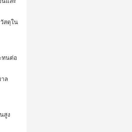
่อนและ
วัสดุใน
ะทนต่อ
บาล
นสูง