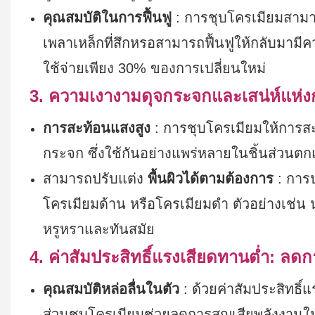
คุณสมบัติในการฟื้นฟู
: การชุบโครเมียมสามารถ
เพลาเหล็กที่สึกหรอสามารถฟื้นฟูให้กลับมามี
ใช้จ่ายเพียง 30% ของการเปลี่ยนใหม่
3. ความเงางามดุจกระจกและเสน่ห์แห่
การสะท้อนแสงสูง
: การชุบโครเมียมให้การสะท
กระจก ซึ่งใช้กันอย่างแพร่หลายในชิ้นส่วนตก
สามารถปรับแต่ง
พื้นผิวได้ตามต้องการ
: การป
โครเมียมด้าน หรือโครเมียมดำ ตัวอย่างเช่น น
หรูหราและทันสมัย
4. ค่าสัมประสิทธิ์แรงเสียดทานต่ำ: ลด
คุณสมบัติหล่อลื่นในตัว
: ด้วยค่าสัมประสิทธิ์แ
ส่วนชุบโครเมียมช่วยลดการสูญเสียพลังงานในชิ้