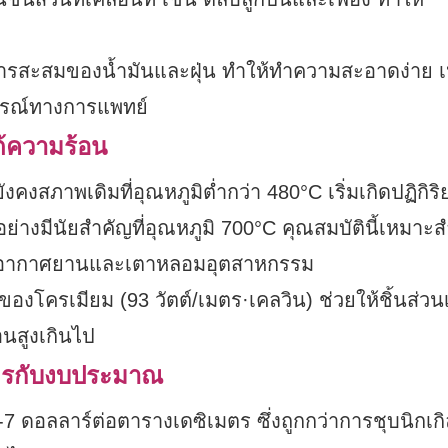
ันการสะสมของน้ำมันและฝุ่น ทำให้ทำความสะอาดง่าย 
กรณ์ทางการแพทย์
ต้ความร้อน
งคงสภาพเดิมที่อุณหภูมิต่ำกว่า 480°C เริ่มเกิดปฏิกิริ
่างมีนัยสำคัญที่อุณหภูมิ 700°C คุณสมบัตินี้เหมาะ
งยนต์อากาศยานและเตาหลอมอุตสาหกรรม
งโครเมียม (93 วัตต์/เมตร·เคลวิน) ช่วยให้ชิ้นส่วนเ
อนสูงเกินไป
มิตรกับงบประมาณ
-7 ดอลลาร์ต่อตารางเดซิเมตร ซึ่งถูกกว่าการชุบนิกเกิ