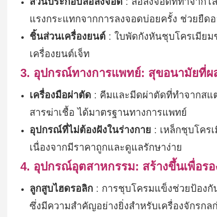
ส่วนประกอบล้อลงจอด
: ล้อลงจอดที่ทำจาก
แรงกระแทกจากการลงจอดบ่อยครั้ง ช่วยยืดอา
ชิ้นส่วนเครื่องยนต์
: ใบพัดกังหันชุบโครเมียมช
เครื่องยนต์เจ็ท
3. อุปกรณ์ทางการแพทย์: สุขอนามัยที่
เครื่องมือผ่าตัด
: คีมและมีดผ่าตัดที่ทำจากส
สารฆ่าเชื้อ ได้มาตรฐานทางการแพทย์
อุปกรณ์ที่ไม่ต้องฝังในร่างกาย
: เหล็กชุบโคร
เนื่องจากมีราคาถูกและดูแลรักษาง่าย
4. อุปกรณ์อุตสาหกรรม: สร้างขึ้นเพื่อร
ลูกสูบไฮดรอลิก
: การชุบโครมแข็งช่วยป้องกั
ซึ่งมีความสำคัญอย่างยิ่งสำหรับเครื่องจักรกลก