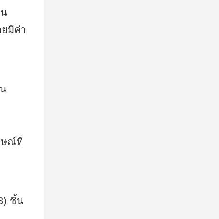
่น
ยมีค่า
อน
ษณ์ที่
) ชิ้น