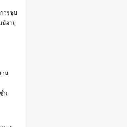
นการชุบ
บมีอายุ
วนาน
ั้น