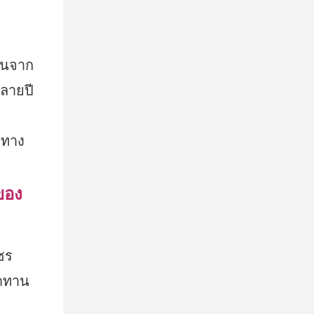
วนจาก
ลายปี
มทาง
ของ
ชร
ยดทาน