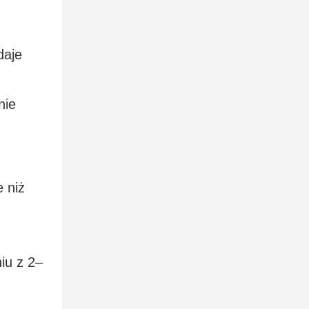
daje
nie
 niż
iu z 2–