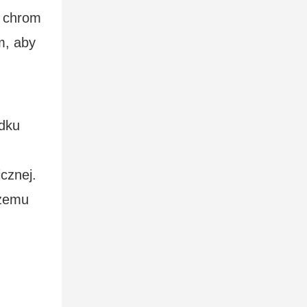
ć chrom
m, aby
adku
cznej.
czemu