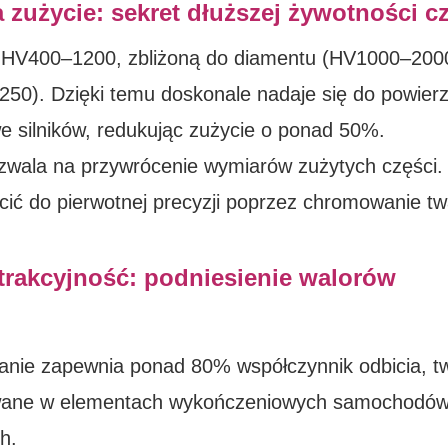
zużycie: sekret dłuższej żywotności c
 HV400–1200, zbliżoną do diamentu (HV1000–200
50). Dzięki temu doskonale nadaje się do powierz
owe silników, redukując zużycie o ponad 50%.
wala na przywrócenie wymiarów zużytych części.
cić do pierwotnej precyzji poprzez chromowanie tw
atrakcyjność: podniesienie walorów
nie zapewnia ponad 80% współczynnik odbicia, t
owane w elementach wykończeniowych samochodów
h.