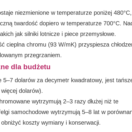
taje niezmienione w temperaturze poniżej 480°C,
znaczną twardość dopiero w temperaturze 700°C. Na
kich jak silniki lotnicze i piece przemysłowe.
ć cieplna chromu (93 W/mK) przyspiesza chłodze
odowanym przegrzaniem.
zne dla budżetu
 5–7 dolarów za decymetr kwadratowy, jest tańsze
 więcej dolarów).
hromowane wytrzymują 2–3 razy dłużej niż te
elgi samochodowe wytrzymują 5–8 lat w porównan
 obniżyć koszty wymiany i konserwacji.