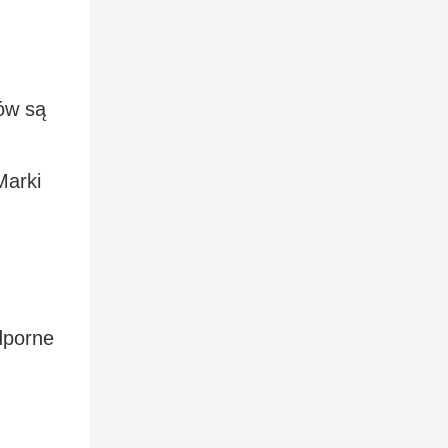
rów są
Marki
dporne