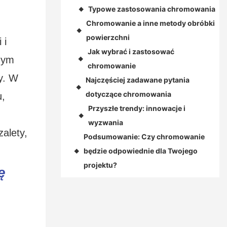
Typowe zastosowania chromowania
◆
Chromowanie a inne metody obróbki
◆
powierzchni
 i
Jak wybrać i zastosować
zym
◆
chromowanie
y. W
Najczęściej zadawane pytania
◆
dotyczące chromowania
u,
Przyszłe trendy: innowacje i
◆
wyzwania
Podsumowanie: Czy chromowanie
będzie odpowiednie dla Twojego
◆
projektu?
ę