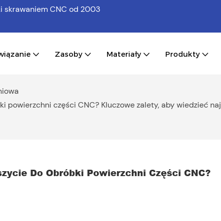
bki skrawaniem CNC
od 2003
wiązanie
Zasoby
Materiały
Produkty
niowa
 powierzchni części CNC? Kluczowe zalety, aby wiedzieć naj
ycie Do Obróbki Powierzchni Części CNC? 