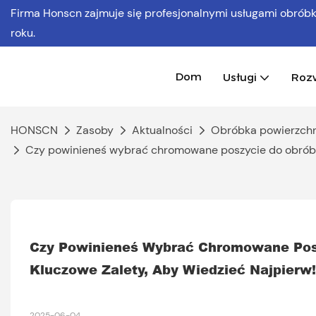
Firma Honscn zajmuje się profesjonalnymi usługami obró
roku.
Dom
Usługi
Roz
HONSCN
Zasoby
Aktualności
Obróbka powierzch
Czy powinieneś wybrać chromowane poszycie do obróbki
Czy Powinieneś Wybrać Chromowane Posz
Kluczowe Zalety, Aby Wiedzieć Najpierw!
2025-06-04