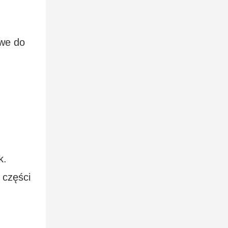
twe do
k.
 części