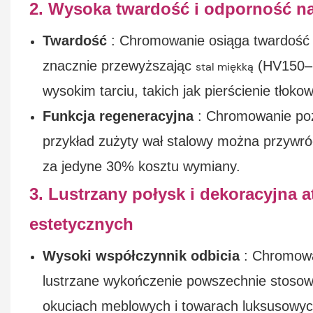
2. Wysoka twardość i odporność na 
Twardość
: Chromowanie osiąga twardość
znacznie przewyższając
(HV150–2
stal miękką
wysokim tarciu, takich jak pierścienie tłok
Funkcja regeneracyjna
: Chromowanie poz
przykład zużyty wał stalowy można przywró
za jedyne 30% kosztu wymiany.
3. Lustrzany połysk i dekoracyjna 
estetycznych
Wysoki współczynnik odbicia
: Chromowa
lustrzane wykończenie powszechnie stos
okuciach meblowych i towarach luksusowyc