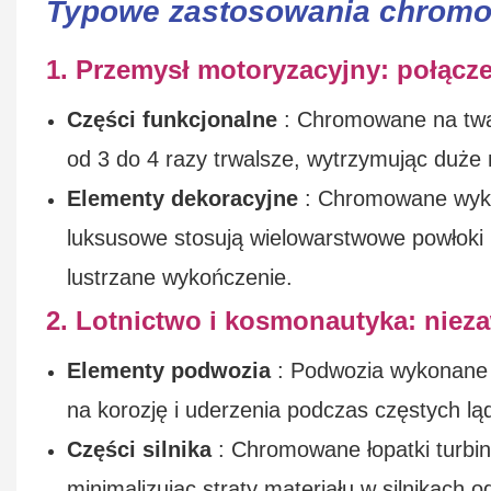
Typowe zastosowania chrom
1. Przemysł motoryzacyjny: połącz
Części funkcjonalne
: Chromowane na tward
od 3 do 4 razy trwalsze, wytrzymując duże n
Elementy dekoracyjne
: Chromowane wykońc
luksusowe stosują wielowarstwowe powłoki
lustrzane wykończenie.
2. Lotnictwo i kosmonautyka: nie
Elementy podwozia
: Podwozia wykonane 
na korozję i uderzenia podczas częstych l
Części silnika
: Chromowane łopatki turbin
minimalizując straty materiału w silnikach 