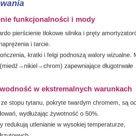
owania
enie funkcjonalności i mody
o pierścienie tłokowe silnika i pręty amortyzato
aprężenia i tarcie.
zenia, kratki i felgi podnoszą walory wizualne. 
 (miedź→nikiel→chrom) zapewniające długotrwałe
zawodność w ekstremalnych warunkach
ze stopu tytanu, pokryte twardym chromem, są o
ądowań, wydłużając żywotność o 50%.
y redukują utlenianie w wysokiej temperaturze,
odrzutowych.