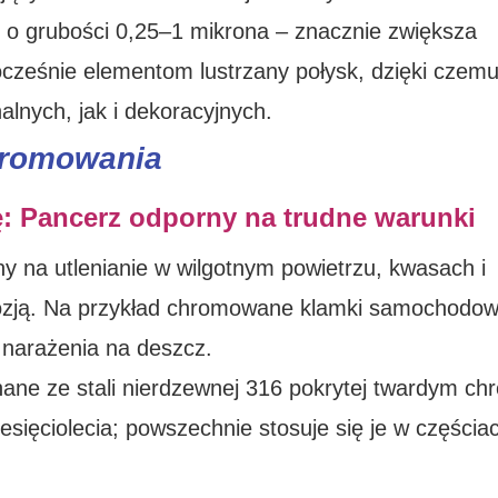
 o grubości 0,25–1 mikrona – znacznie zwiększa
ocześnie elementom lustrzany połysk, dzięki czem
alnych, jak i dekoracyjnych.
hromowania
: Pancerz odporny na trudne warunki
y na utlenianie w wilgotnym powietrzu, kwasach i
orozją. Na przykład chromowane klamki samochodo
 narażenia na deszcz.
ane ze stali nierdzewnej 316 pokrytej twardym c
sięciolecia; powszechnie stosuje się je w częścia