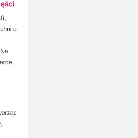
zęści
0),
chni o
 Na
arde,
worząc
,