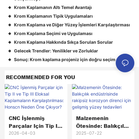
Krom Kaplamanın Altı Temel Avantajı
◆
Krom Kaplamanın Tipik Uygulamaları
◆
Krom Kaplama ve Diğer Yüzey İşlemleri Karşılaştırması
◆
Krom Kaplama Seçimi ve Uygulaması
◆
Krom Kaplama Hakkında Sıkça Sorulan Sorular
◆
Gelecek Trendler: Yenilikler ve Zorluklar
◆
Sonuç: Krom kaplama projeniz için doğru seçim mi?
◆
RECOMMENDED FOR YOU
CNC İşlenmiş
Malzemenin
Parçalar Için Tip II
Ötesinde: Balıkçılık
Ve Tip III Eloksal
Endüstrisinde
2026
04
03
2025
07
22