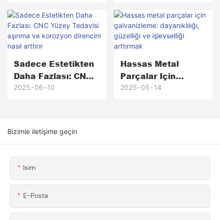
Kaplamaların
Rakipsiz Korozyon
Karşılaştırılması:
Direnci Için
Honscn Neden Öne
Gelişmiş Yüzey
Çıkıyor?
Tedavileri
Sadece Estetikten
Hassas Metal
Daha Fazlası: CNC
Parçalar Için
Yüzey Tedavisi
Galvanizleme:
2025
06
10
2025
05
14
Aşınma Ve
Dayanıklılığı,
Korozyon Direncini
Güzelliği Ve
Nasıl Arttırır
Işlevselliği
Bizimle iletişime geçin
Arttırmak
Isim
E-Posta