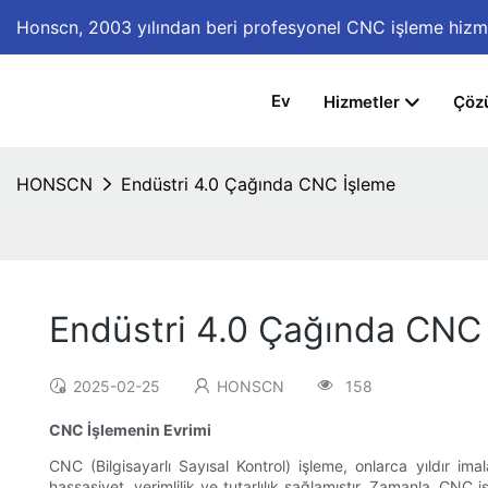
Honscn,
2003 yılından beri profesyonel CNC işleme hizm
Ev
Hizmetler
Çöz
HONSCN
Endüstri 4.0 Çağında CNC İşleme
Endüstri 4.0 Çağında CNC
2025-02-25
HONSCN
158
CNC İşlemenin Evrimi
CNC (Bilgisayarlı Sayısal Kontrol) işleme, onlarca yıldır i
hassasiyet, verimlilik ve tutarlılık sağlamıştır. Zamanla, CNC i