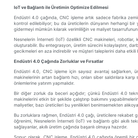
IoT ve Bağlantı ile Üretimin Optimize Edilmesi
Endüstri 4.0 çağında, CNC işleme artık sadece fabrika zeminler
kontrol edilebiliyor; bu da üreticilerin dünyanın herhangi bi
gidermeyi mümkün kılarak verimliliğin ve maliyet tasarrufunun 
Nesnelerin İnterneti (IoT) özellikli CNC makineleri, robotlar
oluşturabilir. Bu entegrasyon, üretim sürecini kolaylaştırır, darb
gecikmeleri en aza indirebilir ve müşteri taleplerini daha etkili b
Endüstri 4.0 Çağında Zorluklar ve Fırsatlar
Endüstri 4.0, CNC işleme için sayısız avantaj sağlarken, ür
makinelerinin artan bağlantı hızı, onları siber saldırılara karşı
önlemlerine yatırım yapmalıdır.
Bir diğer zorluk da beceri açığıdır; çünkü Endüstri 4.0 teknol
makinelerini etkin bir şekilde çalıştırıp bakımını yapabilmeleri
maliyetler, bazı üreticileri bu yenilikleri benimsemekten alıkoyab
Bu zorluklara rağmen, Endüstri 4.0 çağı, üreticilere rekabet g
öğrenimi, Nesnelerin İnterneti (IoT) ve bağlantı gibi akıllı tek
sağlayanlar, akıllı üretim çağında başarılı olmaya hazırdır.
Sonuç olarak, CNC işleme, Endüstri 4.0 çağında önemli bir dö