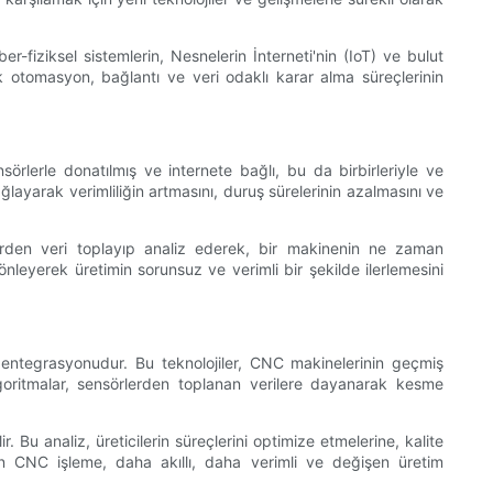
r-fiziksel sistemlerin, Nesnelerin İnterneti'nin (IoT) ve bulut
k otomasyon, bağlantı ve veri odaklı karar alma süreçlerinin
örlerle donatılmış ve internete bağlı, bu da birbirleriyle ve
ğlayarak verimliliğin artmasını, duruş sürelerinin azalmasını ve
lerden veri toplayıp analiz ederek, bir makinenin ne zaman
 önleyerek üretimin sorunsuz ve verimli bir şekilde ilerlemesini
entegrasyonudur. Bu teknolojiler, CNC makinelerinin geçmiş
goritmalar, sensörlerden toplanan verilere dayanarak kesme
. Bu analiz, üreticilerin süreçlerini optimize etmelerine, kalite
an CNC işleme, daha akıllı, daha verimli ve değişen üretim