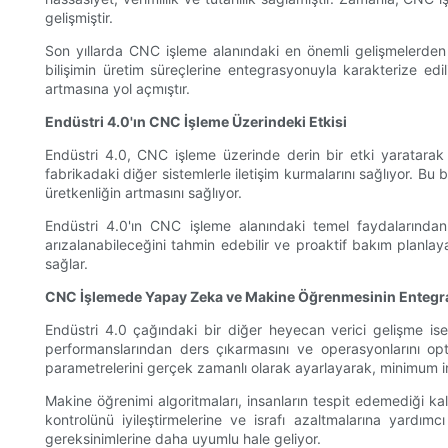
gelişmiştir.
Son yıllarda CNC işleme alanındaki en önemli gelişmelerden bir
bilişimin üretim süreçlerine entegrasyonuyla karakterize ed
artmasına yol açmıştır.
Endüstri 4.0'ın CNC İşleme Üzerindeki Etkisi
Endüstri 4.0, CNC işleme üzerinde derin bir etki yaratarak a
fabrikadaki diğer sistemlerle iletişim kurmalarını sağlıyor. Bu
üretkenliğin artmasını sağlıyor.
Endüstri 4.0'ın CNC işleme alanındaki temel faydalarından
arızalanabileceğini tahmin edebilir ve proaktif bakım planlayab
sağlar.
CNC İşlemede Yapay Zeka ve Makine Öğrenmesinin Enteg
Endüstri 4.0 çağındaki bir diğer heyecan verici gelişme i
performanslarından ders çıkarmasını ve operasyonlarını op
parametrelerini gerçek zamanlı olarak ayarlayarak, minimum i
Makine öğrenimi algoritmaları, insanların tespit edemediği kalıp
kontrolünü iyileştirmelerine ve israfı azaltmalarına yard
gereksinimlerine daha uyumlu hale geliyor.