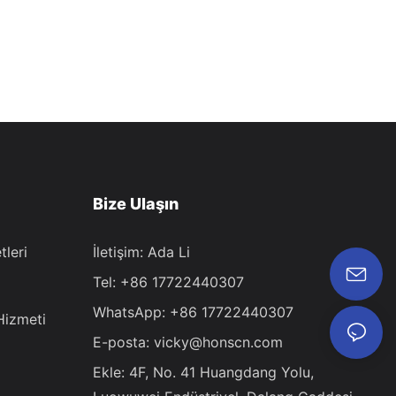
Bize Ulaşın
leri
İletişim: Ada Li
Tel: +86 17722440307
WhatsApp: +86 17722440307
Hizmeti
E-posta:
vicky@honscn.com
Ekle: 4F, ​​No. 41 Huangdang Yolu,