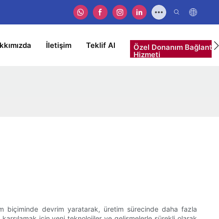
kkımızda
İletişim
Teklif Al
Özel Donanım Bağlantı 
Hizmeti
etim biçiminde devrim yaratarak, üretim sürecinde daha fazla
 karşılamak için yeni teknolojiler ve gelişmelerle sürekli olarak