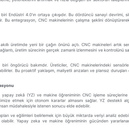
i Endüstri 4.0'ın ortaya çıkışıdır. Bu dördüncü sanayi devrimi, sibe
ilir. Bu entegrasyon, CNC makinelerinin çalışma şeklini dönüştürere
kıllı üretimde yeni bir çağın önünü açtı. CNC makineleri artık sens
 bağlantı, üretim sürecinin gerçek zamanlı izlenmesini ve kontrolünü sa
 biri öngörücü bakımdır. Üreticiler, CNC makinelerindeki sensör
ilirler. Bu proaktif yaklaşım, maliyetli arızaları ve plansız duruşları
rasyonu
se yapay zekâ (YZ) ve makine öğreniminin CNC işleme süreçlerine 
timize etmek için otonom kararlar almasını sağlar. YZ destekli al
nsan müdahalesiyle istenen sonucu elde edebilir.
ları ve eğilimleri belirlemek için büyük miktarda veriyi analiz edebilir
ımcı olabilir. Yapay zeka ve makine öğreniminin gücünden yararlan