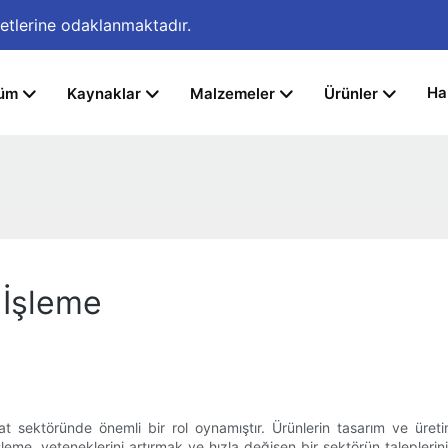
etlerine odaklanmaktadır.
Ha
üm
Kaynaklar
Malzemeler
Ürünler
 İşleme
malat sektöründe önemli bir rol oynamıştır. Ürünlerin tasarım ve ür
şleme, yeteneklerini artırmak ve hızla değişen bir sektörün taleplerini