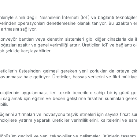
iyle sınırlı değil. Nesnelerin İnterneti (IoT) ve bağlantı teknolojile
r yerinden operasyonları denetlemesine olanak tanıyor. Bu uzaktan e
artmasını sağlıyor.
, konveyör bantları veya denetim sistemleri gibi diğer cihazlarla da 
oğazları azaltır ve genel verimliliği artırır. Üreticiler, IoT ve bağlantı 
ir şekilde karşılayabilirler.
eticilerin üstesinden gelmesi gereken yeni zorluklar da ortaya çık
 savunmasız hale getiriyor. Üreticiler, hassas verilerini ve fikri mülki
ojilerinin uygulanması, ileri teknik becerilere sahip bir iş gücü gerek
ni sağlamak için eğitim ve beceri geliştirme fırsatları sunmaları gerekm
ilir.
üçlerini artırmaları ve inovasyonu teşvik etmeleri için sayısız fırs
nolojilere yatırım yaparak üreticiler verimliliklerini, kalitelerini ve e
nüşüm geçirdi ve yeni teknolojiler ve gelişmeler, ürünlerin tasarım