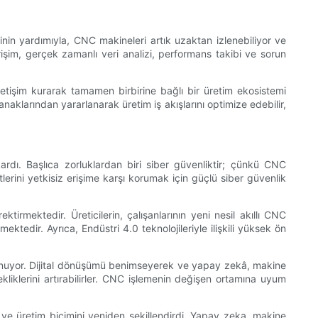
rinin yardımıyla, CNC makineleri artık uzaktan izlenebiliyor ve
rişim, gerçek zamanlı veri analizi, performans takibi ve sorun
iletişim kurarak tamamen birbirine bağlı bir üretim ekosistemi
olanaklarından yararlanarak üretim iş akışlarını optimize edebilir,
ardı. Başlıca zorluklardan biri siber güvenliktir; çünkü CNC
yetlerini yetkisiz erişime karşı korumak için güçlü siber güvenlik
tirmektedir. Üreticilerin, çalışanlarının yeni nesil akıllı CNC
ektedir. Ayrıca, Endüstri 4.0 teknolojileriyle ilişkili yüksek ön
at sunuyor. Dijital dönüşümü benimseyerek ve yapay zekâ, makine
snekliklerini artırabilirler. CNC işlemenin değişen ortamına uyum
 ve üretim biçimini yeniden şekillendirdi. Yapay zeka, makine