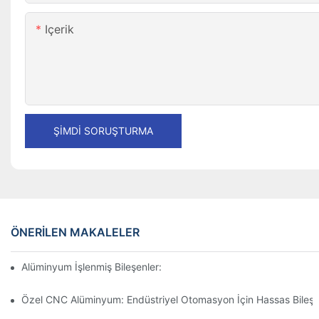
Içerik
ŞIMDI SORUŞTURMA
ÖNERILEN MAKALELER
Alüminyum İşlenmiş Bileşenler: Niş Pazarlar İçin Özelleştirme
Özel CNC Alüminyum: Endüstriyel Otomasyon İçin Hassas Bileşe