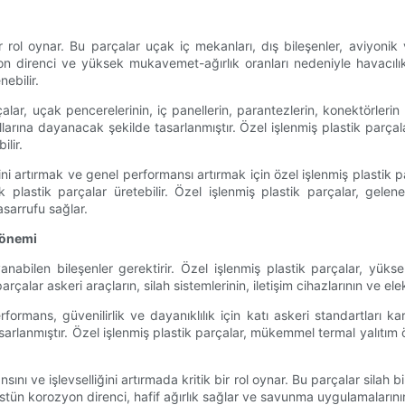
 rol oynar. Bu parçalar uçak iç mekanları, dış bileşenler, aviyoni
zyon direnci ve yüksek mukavemet-ağırlık oranları nedeniyle havacılı
ebilir.
ar, uçak pencerelerinin, iç panellerin, parantezlerin, konektörlerin v
llarına dayanacak şekilde tasarlanmıştır. Özel işlenmiş plastik parçal
ilir.
iğini artırmak ve genel performansı artırmak için özel işlenmiş plastik 
k plastik parçalar üretebilir. Özel işlenmiş plastik parçalar, gelen
sarrufu sağlar.
 önemi
yanabilen bileşenler gerektirir. Özel işlenmiş plastik parçalar, yü
lar askeri araçların, silah sistemlerinin, iletişim cihazlarının ve ele
rmans, güvenilirlik ve dayanıklılık için katı askeri standartları ka
arlanmıştır. Özel işlenmiş plastik parçalar, mükemmel termal yalıtım 
ını ve işlevselliğini artırmada kritik bir rol oynar. Bu parçalar silah b
üstün korozyon direnci, hafif ağırlık sağlar ve savunma uygulamalarının b