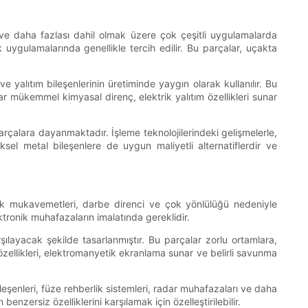
k ve daha fazlası dahil olmak üzere çok çeşitli uygulamalarda
k uygulamalarında genellikle tercih edilir. Bu parçalar, uçakta
e yalıtım bileşenlerinin üretiminde yaygın olarak kullanılır. Bu
ar mükemmel kimyasal direnç, elektrik yalıtım özellikleri sunar
parçalara dayanmaktadır. İşleme teknolojilerindeki gelişmelerle,
eksel metal bileşenlere de uygun maliyetli alternatiflerdir ve
ksek mukavemetleri, darbe direnci ve çok yönlülüğü nedeniyle
ktronik muhafazaların imalatında gereklidir.
rşılayacak şekilde tasarlanmıştır. Bu parçalar zorlu ortamlara,
özellikleri, elektromanyetik ekranlama sunar ve belirli savunma
ileşenleri, füze rehberlik sistemleri, radar muhafazaları ve daha
enzersiz özelliklerini karşılamak için özelleştirilebilir.