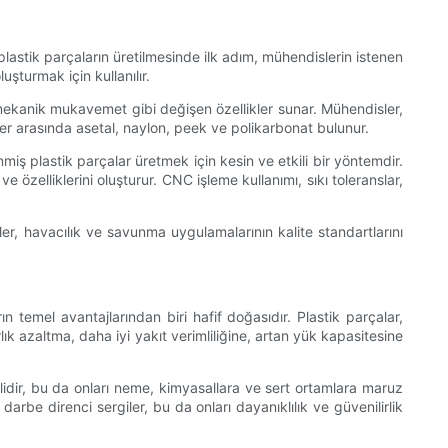
ş plastik parçaların üretilmesinde ilk adım, mühendislerin istenen
şturmak için kullanılır.
 mekanik mukavemet gibi değişen özellikler sunar. Mühendisler,
ler arasında asetal, naylon, peek ve polikarbonat bulunur.
iş plastik parçalar üretmek için kesin ve etkili bir yöntemdir.
 özelliklerini oluşturur. CNC işleme kullanımı, sıkı toleranslar,
er, havacılık ve savunma uygulamalarının kalite standartlarını
n temel avantajlarından biri hafif doğasıdır. Plastik parçalar,
k azaltma, daha iyi yakıt verimliliğine, artan yük kapasitesine
lidir, bu da onları neme, kimyasallara ve sert ortamlara maruz
rbe direnci sergiler, bu da onları dayanıklılık ve güvenilirlik