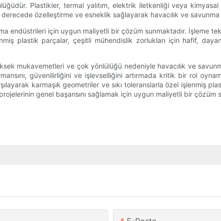
üğüdür. Plastikler, termal yalıtım, elektrik iletkenliği veya kimyasal
sek derecede özelleştirme ve esneklik sağlayarak havacılık ve savunma 
ma endüstrileri için uygun maliyetli bir çözüm sunmaktadır. İşleme tekn
enmiş plastik parçalar, çeşitli mühendislik zorlukları için hafif, d
 yüksek mukavemetleri ve çok yönlülüğü nedeniyle havacılık ve savunm
nsını, güvenilirliğini ve işlevselliğini artırmada kritik bir rol oynam
ılayarak karmaşık geometriler ve sıkı toleranslarla özel işlenmiş plastik
projelerinin genel başarısını sağlamak için uygun maliyetli bir çözüm 