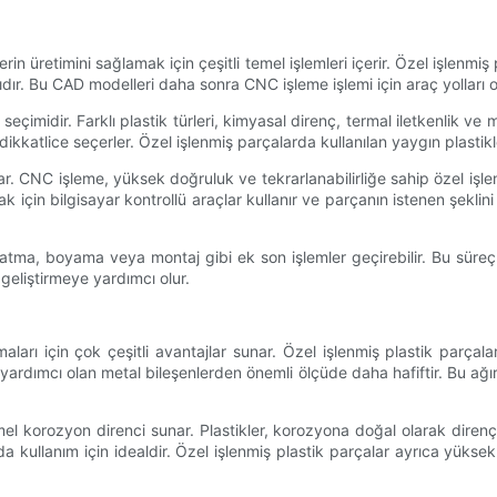
lerin üretimini sağlamak için çeşitli temel işlemleri içerir. Özel işlenmi
ır. Bu CAD modelleri daha sonra CNC işleme işlemi için araç yolları olu
imidir. Farklı plastik türleri, kimyasal direnç, termal iletkenlik ve
kkatlice seçerler. Özel işlenmiş parçalarda kullanılan yaygın plastik
 CNC işleme, yüksek doğruluk ve tekrarlanabilirliğe sahip özel işlenm
in bilgisayar kontrollü araçlar kullanır ve parçanın istenen şeklini ve
atma, boyama veya montaj gibi ek son işlemler geçirebilir. Bu süreçl
i geliştirmeye yardımcı olur.
arı için çok çeşitli avantajlar sunar. Özel işlenmiş plastik parçaları
ardımcı olan metal bileşenlerden önemli ölçüde daha hafiftir. Bu ağırlı
mel korozyon direnci sunar. Plastikler, korozyona doğal olarak direnç
llanım için idealdir. Özel işlenmiş plastik parçalar ayrıca yüksek da