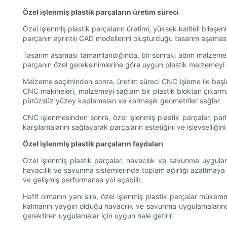
Özel işlenmiş plastik parçaların üretim süreci
Özel işlenmiş plastik parçaların üretimi, yüksek kaliteli bileşen
parçanın ayrıntılı CAD modellerini oluşturduğu tasarım aşamasıd
Tasarım aşaması tamamlandığında, bir sonraki adım malzeme seç
parçanın özel gereksinimlerine göre uygun plastik malzemeyi di
Malzeme seçiminden sonra, üretim süreci CNC işleme ile başlar.
CNC makineleri, malzemeyi sağlam bir plastik bloktan çıkarmak iç
pürüzsüz yüzey kaplamaları ve karmaşık geometriler sağlar.
CNC işlenmesinden sonra, özel işlenmiş plastik parçalar, parl
karşılamalarını sağlayarak parçaların estetiğini ve işlevselliğin
Özel işlenmiş plastik parçaların faydaları
Özel işlenmiş plastik parçalar, havacılık ve savunma uygulamal
havacılık ve savunma sistemlerinde toplam ağırlığı azaltmaya y
ve gelişmiş performansa yol açabilir.
Hafif olmanın yanı sıra, özel işlenmiş plastik parçalar mükem
kalmanın yaygın olduğu havacılık ve savunma uygulamalarında ku
gerektiren uygulamalar için uygun hale getirir.