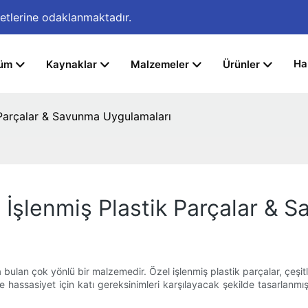
etlerine odaklanmaktadır.
Ha
üm
Kaynaklar
Malzemeler
Ürünler
k Parçalar & Savunma Uygulamaları
l İşlenmiş Plastik Parçalar &
 bulan çok yönlü bir malzemedir. Özel işlenmiş plastik parçalar, çeşi
 ve hassasiyet için katı gereksinimleri karşılayacak şekilde tasarla