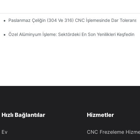
arım, Takım Ve Kaplama Çözümleri
Paslanmaz Çeliğin (304 Ve 316) CNC İşlemesinde Dar Toleranslar
Özel Alüminyum İşleme: Sektördeki En Son Yenilikleri Keşfedin
Hızlı Bağlantılar
Hizmetler
Ev
CNC Frezeleme Hizmet