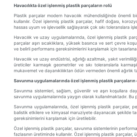
Havacılıkta özel işlenmiş plastik parçaların rolü
Plastik parçalar modern havacılık mühendisliğinde önemli bir
kullanılır. Özel işlenmiş plastik parçalar, hafif doğası, koro
hassas uyum ve işlevsellik sağlayarak çok sıkı toleranslara işlen
Havacılık ve uzay uygulamalarında, özel işlenmiş plastik parçal
parçalar aşırı sıcaklıklara, yüksek basınca ve sert çevre koşu
ve belirli performans gereksinimlerini karşılamak için tasarlanab
Havacılık ve uzay endüstrisi, ağırlığı azaltmak, yakıt verimlil
üreticiler karmaşık geometriler ve sıkı toleranslarla karmaşı
mukavemet ve dayanıklılıktan ödün vermeden önemli ağırlık ta
Savunma uygulamalarında özel işlenmiş plastik parçaların
Savunma sistemleri, sağlam, güvenilir ve aşırı koşullara da
savunma uygulamalarında yaygın olarak kullanılmaktadır. Bu parça
Savunma uygulamalarında, özel işlenmiş plastik parçalar, perfo
balistik etkilere ve kimyasal maruziyete dayanacak şekilde tas
gereksinimlerini karşılamak için üretilebilir.
Özel işlenmiş plastik parçalar, savunma sistemlerinin performans
fazlasının üretiminde kullanılır. Özel işlenmiş plastik parçalar, 