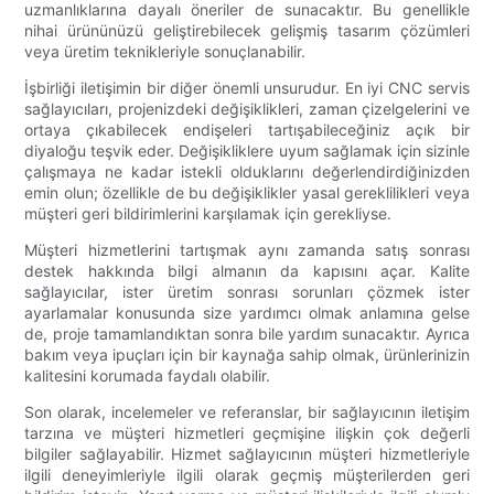
uzmanlıklarına dayalı öneriler de sunacaktır. Bu genellikle
nihai ürününüzü geliştirebilecek gelişmiş tasarım çözümleri
veya üretim teknikleriyle sonuçlanabilir.
İşbirliği iletişimin bir diğer önemli unsurudur. En iyi CNC servis
sağlayıcıları, projenizdeki değişiklikleri, zaman çizelgelerini ve
ortaya çıkabilecek endişeleri tartışabileceğiniz açık bir
diyaloğu teşvik eder. Değişikliklere uyum sağlamak için sizinle
çalışmaya ne kadar istekli olduklarını değerlendirdiğinizden
emin olun; özellikle de bu değişiklikler yasal gereklilikleri veya
müşteri geri bildirimlerini karşılamak için gerekliyse.
Müşteri hizmetlerini tartışmak aynı zamanda satış sonrası
destek hakkında bilgi almanın da kapısını açar. Kalite
sağlayıcılar, ister üretim sonrası sorunları çözmek ister
ayarlamalar konusunda size yardımcı olmak anlamına gelse
de, proje tamamlandıktan sonra bile yardım sunacaktır. Ayrıca
bakım veya ipuçları için bir kaynağa sahip olmak, ürünlerinizin
kalitesini korumada faydalı olabilir.
Son olarak, incelemeler ve referanslar, bir sağlayıcının iletişim
tarzına ve müşteri hizmetleri geçmişine ilişkin çok değerli
bilgiler sağlayabilir. Hizmet sağlayıcının müşteri hizmetleriyle
ilgili deneyimleriyle ilgili olarak geçmiş müşterilerden geri