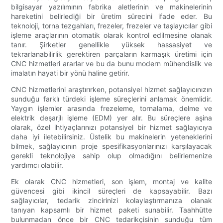
bilgisayar yazılımının fabrika aletlerinin ve makinelerinin
hareketini belirlediği bir üretim sürecini ifade eder. Bu
teknoloji, torna tezgahları, frezeler, frezeler ve taşlayıcılar gibi
işleme araçlarının otomatik olarak kontrol edilmesine olanak
tanır. Şirketler genellikle yüksek hassasiyet ve
tekrarlanabilirlik gerektiren parçaların karmaşık üretimi için
CNC hizmetleri ararlar ve bu da bunu modern mühendislik ve
imalatın hayati bir yönü haline getirir.
CNC hizmetlerini araştırırken, potansiyel hizmet sağlayıcınızın
sunduğu farklı türdeki işleme süreçlerini anlamak önemlidir.
Yaygın işlemler arasında frezeleme, tornalama, delme ve
elektrik deşarjlı işleme (EDM) yer alır. Bu süreçlere aşina
olarak, özel ihtiyaçlarınızı potansiyel bir hizmet sağlayıcıya
daha iyi iletebilirsiniz. Üstelik bu makinelerin yeteneklerini
bilmek, sağlayıcının proje spesifikasyonlarınızı karşılayacak
gerekli teknolojiye sahip olup olmadığını belirlemenize
yardımcı olabilir.
Ek olarak CNC hizmetleri, son işlem, montaj ve kalite
güvencesi gibi ikincil süreçleri de kapsayabilir. Bazı
sağlayıcılar, tedarik zincirinizi kolaylaştırmanıza olanak
tanıyan kapsamlı bir hizmet paketi sunabilir. Taahhütte
bulunmadan önce bir CNC tedarikçisinin sunduğu tüm