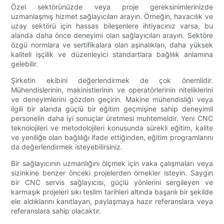
Özel sektörünüzde veya proje gereksinimlerinizde
uzmanlaşmış hizmet sağlayıcıları arayın. Örneğin, havacılık ve
uzay sektörü için hassas bileşenlere ihtiyacınız varsa, bu
alanda daha önce deneyimi olan sağlayıcıları arayın. Sektöre
özgü normlara ve sertifikalara olan aşinalıkları, daha yüksek
kaliteli işçilik ve düzenleyici standartlara bağlılık anlamına
gelebilir.
Şirketin ekibini değerlendirmek de çok önemlidir.
Mühendislerinin, makinistlerinin ve operatörlerinin niteliklerini
ve deneyimlerini gözden geçirin. Makine mühendisliği veya
ilgili bir alanda güçlü bir eğitim geçmişine sahip deneyimli
personelin daha iyi sonuçlar üretmesi muhtemeldir. Yeni CNC
teknolojileri ve metodolojileri konusunda sürekli eğitim, kalite
ve yeniliğe olan bağlılığı ifade ettiğinden, eğitim programlarını
da değerlendirmek isteyebilirsiniz.
Bir sağlayıcının uzmanlığını ölçmek için vaka çalışmaları veya
sizinkine benzer önceki projelerden örnekler isteyin. Saygın
bir CNC servis sağlayıcısı, güçlü yönlerini sergileyen ve
karmaşık projeleri sıkı teslim tarihleri ​​altında başarılı bir şekilde
ele aldıklarını kanıtlayan, paylaşmaya hazır referanslara veya
referanslara sahip olacaktır.