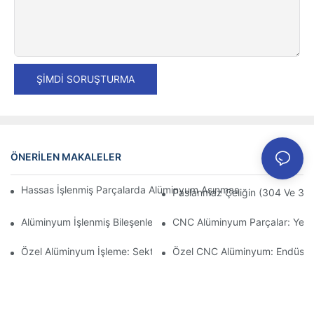
ŞIMDI SORUŞTURMA
ÖNERILEN MAKALELER
Hassas İşlenmiş Parçalarda Alüminyum Aşınmasını Önleme: Tas
Paslanmaz Çeliğin (304 Ve 316)
Alüminyum İşlenmiş Bileşenler: Niş Pazarlar İçin Özelleştirme
CNC Alüminyum Parçalar: Yerli 
Özel Alüminyum İşleme: Sektördeki En Son Yenilikleri Keşfedin
Özel CNC Alüminyum: Endüstriy