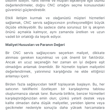
bildirim isteyin. Yanıt verme ve müşteri ilişkileriyle ilgili olumlu
değerlendirmeler, doğru CNC ortağını seçme konusundaki
güveninizi güçlendirebilir.
Etkili iletişim kurmak ve olağanüstü müşteri hizmetleri
sağlamak, CNC servis sağlayıcınızın profesyonelliğini büyük
ölçüde etkileyebilir. Bu sadece daha sorunsuz bir iş akışının
önünü açmakla kalmıyor, aynı zamanda üretken ve uzun
vadeli bir ortaklığı da teşvik ediyor.
Maliyet Hususları ve Paranın Değeri
Bir CNC servis sağlayıcısını seçerken maliyet, dikkate
alınması gereken kaçınılmaz ve çok önemli bir faktördür.
Ancak en ucuz seçeneğin her zaman en iyi değere eşit
olmadığını anlamak önemlidir. Bir hizmetin toplam maliyetini
değerlendirmek, yatırımınız karşılığında ne elde ettiğinizi
anlamayı içerir.
Birden fazla sağlayıcıdan teklif toplayarak başlayın. Bu, her
satıcının tekliflerini özetleyen bir karşılaştırma tablosu
oluşturmanıza olanak tanır. Bununla birlikte, benzer hizmetleri
karşılaştırdığınızdan emin olun; çünkü yeterli destek veya
kalite olmadan daha düşük maliyetler, yeniden işleme veya
gecikmeler nedeniyle sonuçta daha yüksek harcamalara