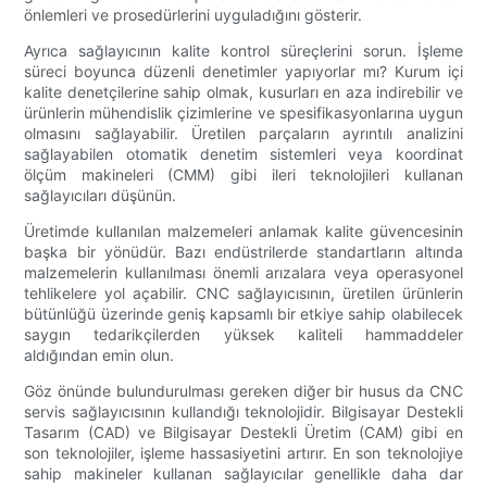
önlemleri ve prosedürlerini uyguladığını gösterir.
Ayrıca sağlayıcının kalite kontrol süreçlerini sorun. İşleme
süreci boyunca düzenli denetimler yapıyorlar mı? Kurum içi
kalite denetçilerine sahip olmak, kusurları en aza indirebilir ve
ürünlerin mühendislik çizimlerine ve spesifikasyonlarına uygun
olmasını sağlayabilir. Üretilen parçaların ayrıntılı analizini
sağlayabilen otomatik denetim sistemleri veya koordinat
ölçüm makineleri (CMM) gibi ileri teknolojileri kullanan
sağlayıcıları düşünün.
Üretimde kullanılan malzemeleri anlamak kalite güvencesinin
başka bir yönüdür. Bazı endüstrilerde standartların altında
malzemelerin kullanılması önemli arızalara veya operasyonel
tehlikelere yol açabilir. CNC sağlayıcısının, üretilen ürünlerin
bütünlüğü üzerinde geniş kapsamlı bir etkiye sahip olabilecek
saygın tedarikçilerden yüksek kaliteli hammaddeler
aldığından emin olun.
Göz önünde bulundurulması gereken diğer bir husus da CNC
servis sağlayıcısının kullandığı teknolojidir. Bilgisayar Destekli
Tasarım (CAD) ve Bilgisayar Destekli Üretim (CAM) gibi en
son teknolojiler, işleme hassasiyetini artırır. En son teknolojiye
sahip makineler kullanan sağlayıcılar genellikle daha dar