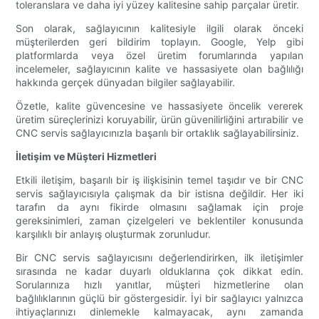
toleranslara ve daha iyi yüzey kalitesine sahip parçalar üretir.
Son olarak, sağlayıcının kalitesiyle ilgili olarak önceki
müşterilerden geri bildirim toplayın. Google, Yelp gibi
platformlarda veya özel üretim forumlarında yapılan
incelemeler, sağlayıcının kalite ve hassasiyete olan bağlılığı
hakkında gerçek dünyadan bilgiler sağlayabilir.
Özetle, kalite güvencesine ve hassasiyete öncelik vererek
üretim süreçlerinizi koruyabilir, ürün güvenilirliğini artırabilir ve
CNC servis sağlayıcınızla başarılı bir ortaklık sağlayabilirsiniz.
İletişim ve Müşteri Hizmetleri
Etkili iletişim, başarılı bir iş ilişkisinin temel taşıdır ve bir CNC
servis sağlayıcısıyla çalışmak da bir istisna değildir. Her iki
tarafın da aynı fikirde olmasını sağlamak için proje
gereksinimleri, zaman çizelgeleri ve beklentiler konusunda
karşılıklı bir anlayış oluşturmak zorunludur.
Bir CNC servis sağlayıcısını değerlendirirken, ilk iletişimler
sırasında ne kadar duyarlı olduklarına çok dikkat edin.
Sorularınıza hızlı yanıtlar, müşteri hizmetlerine olan
bağlılıklarının güçlü bir göstergesidir. İyi bir sağlayıcı yalnızca
ihtiyaçlarınızı dinlemekle kalmayacak, aynı zamanda