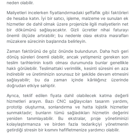
neden olabilir.
Maliyetleri incelerken fiyatlandırmadaki şeffaflık gibi faktörleri
de hesaba katın. İyi bir satıcı, işleme, malzeme ve sunulan ek
hizmetler de dahil olmak üzere projenizle ilgili maliyetlerin net
bir dökümünü sağlayacaktır. Gizli ücretler nihai faturayı
önemli ölçüde artırabilir; bu nedenle olası ekstra masrafları
müzakere sürecinin başlarında belirleyin.
Zaman faktörünü de göz önünde bulundurun. Daha hızlı geri
dönüş süreleri önemli olabilir, ancak yetişmeniz gereken son
teslim tarihlerinin kısıtlı olması durumunda bunlar genellikle
haklı görülebilir. Teslimattaki verimlilik, kesinti süresini en aza
indirebilir ve üretiminizin sorunsuz bir şekilde devam etmesini
sağlayabilir; bu da zaman içinde kârlılığınız üzerinde
doğrudan etkiye sahiptir.
Ayrıca, teklif edilen fiyata dahil olabilecek katma değerli
hizmetleri arayın. Bazı CNC sağlayıcıları tasarım yardımı,
prototip oluşturma, sonlandırma ve hatta lojistik hizmetler
sunmaktadır; bunların tümü sağladıkları hizmetin değerini
yeniden tanımlayabilir. Bu ekstralar, proje yönetiminizi
kolaylaştırmanıza ve birden fazla tedarikçiyi yönetmenin
getirdiği stresin bir kısmını hafifletmenize yardımcı olabilir.