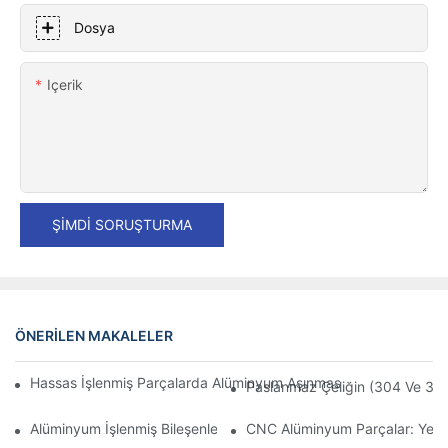
Dosya
Içerik
ŞIMDI SORUŞTURMA
ÖNERILEN MAKALELER
Hassas İşlenmiş Parçalarda Alüminyum Aşınmasını Önleme: Tas
Paslanmaz Çeliğin (304 Ve 316)
Alüminyum İşlenmiş Bileşenler: Niş Pazarlar İçin Özelleştirme
CNC Alüminyum Parçalar: Yerli 