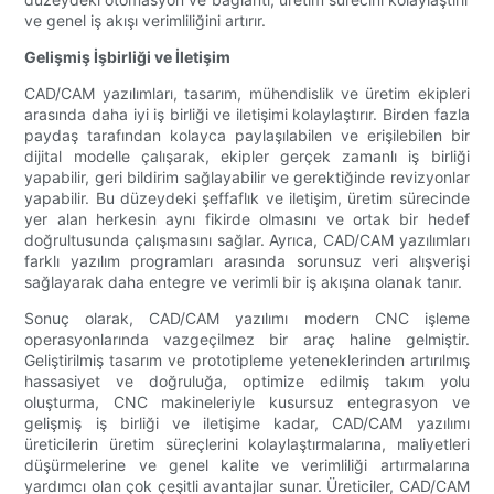
ve genel iş akışı verimliliğini artırır.
Gelişmiş İşbirliği ve İletişim
CAD/CAM yazılımları, tasarım, mühendislik ve üretim ekipleri
arasında daha iyi iş birliği ve iletişimi kolaylaştırır. Birden fazla
paydaş tarafından kolayca paylaşılabilen ve erişilebilen bir
dijital modelle çalışarak, ekipler gerçek zamanlı iş birliği
yapabilir, geri bildirim sağlayabilir ve gerektiğinde revizyonlar
yapabilir. Bu düzeydeki şeffaflık ve iletişim, üretim sürecinde
yer alan herkesin aynı fikirde olmasını ve ortak bir hedef
doğrultusunda çalışmasını sağlar. Ayrıca, CAD/CAM yazılımları
farklı yazılım programları arasında sorunsuz veri alışverişi
sağlayarak daha entegre ve verimli bir iş akışına olanak tanır.
Sonuç olarak, CAD/CAM yazılımı modern CNC işleme
operasyonlarında vazgeçilmez bir araç haline gelmiştir.
Geliştirilmiş tasarım ve prototipleme yeteneklerinden artırılmış
hassasiyet ve doğruluğa, optimize edilmiş takım yolu
oluşturma, CNC makineleriyle kusursuz entegrasyon ve
gelişmiş iş birliği ve iletişime kadar, CAD/CAM yazılımı
üreticilerin üretim süreçlerini kolaylaştırmalarına, maliyetleri
düşürmelerine ve genel kalite ve verimliliği artırmalarına
yardımcı olan çok çeşitli avantajlar sunar. Üreticiler, CAD/CAM