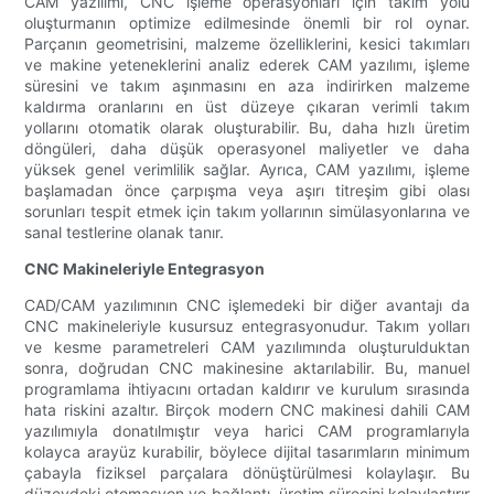
CAM yazılımı, CNC işleme operasyonları için takım yolu
oluşturmanın optimize edilmesinde önemli bir rol oynar.
Parçanın geometrisini, malzeme özelliklerini, kesici takımları
ve makine yeteneklerini analiz ederek CAM yazılımı, işleme
süresini ve takım aşınmasını en aza indirirken malzeme
kaldırma oranlarını en üst düzeye çıkaran verimli takım
yollarını otomatik olarak oluşturabilir. Bu, daha hızlı üretim
döngüleri, daha düşük operasyonel maliyetler ve daha
yüksek genel verimlilik sağlar. Ayrıca, CAM yazılımı, işleme
başlamadan önce çarpışma veya aşırı titreşim gibi olası
sorunları tespit etmek için takım yollarının simülasyonlarına ve
sanal testlerine olanak tanır.
CNC Makineleriyle Entegrasyon
CAD/CAM yazılımının CNC işlemedeki bir diğer avantajı da
CNC makineleriyle kusursuz entegrasyonudur. Takım yolları
ve kesme parametreleri CAM yazılımında oluşturulduktan
sonra, doğrudan CNC makinesine aktarılabilir. Bu, manuel
programlama ihtiyacını ortadan kaldırır ve kurulum sırasında
hata riskini azaltır. Birçok modern CNC makinesi dahili CAM
yazılımıyla donatılmıştır veya harici CAM programlarıyla
kolayca arayüz kurabilir, böylece dijital tasarımların minimum
çabayla fiziksel parçalara dönüştürülmesi kolaylaşır. Bu
düzeydeki otomasyon ve bağlantı, üretim sürecini kolaylaştırır