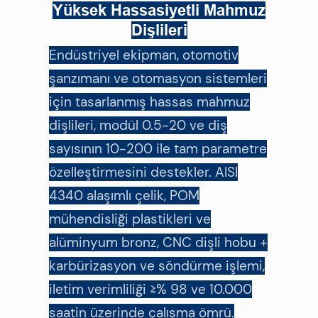
Yüksek Hassasiyetli Mahmuz
Dişlileri
Endüstriyel ekipman, otomotiv
şanzımanı ve otomasyon sistemleri
için tasarlanmış hassas mahmuz
dişlileri, modül 0.5-20 ve diş
sayısının 10-200 ile tam parametre
özelleştirmesini destekler. AISI
4340 alaşımlı çelik, POM
mühendisliği plastikleri ve
alüminyum bronz, CNC dişli hobu +
karbürizasyon ve söndürme işlemi,
iletim verimliliği ≥% 98 ve 10.000
saatin üzerinde çalışma ömrü.