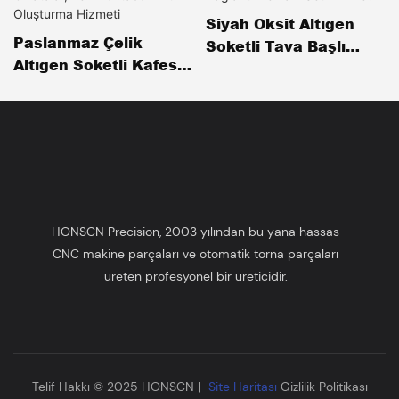
Siyah Oksit Altıgen
Paslanmaz Çelik
Soketli Tava Başlı
Altıgen Soketli Kafes
Makine Vidaları
Başlı Vidalar, EPDM Su
Yuvarlak Allen
Geçirmez Pul Ile
Cıvataları Donanım
Sızdırmazlık Sağlayan
Tek Noktadan Bağlantı
Allen Cıvatalar, Tek
Elemanı Seti Hizmeti
Noktadan Kit
Oluşturma Hizmeti
HONSCN Precision, 2003 yılından bu yana hassas
CNC makine parçaları ve otomatik torna parçaları
üreten profesyonel bir üreticidir.
Telif Hakkı © 2025 HONSCN |
Site Haritası
Gizlilik Politikası