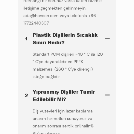
Herhangi bir sorunuz varsa lütfen bizimle
iletişime geçmekten çekinmeyin.
ada@honscn.com veya telefonla +86
17722440307
Plastik Dişlilerin Sıcaklık
1
Sınırı Nedir?
Standart POM dişlileri -40 ° C ila 120
° C'ye dayanıklıdır ve PEEK
malzemesi (260 ° C'ye dirençli)
isteğe bağlıdır
Yıpranmış Dişliler Tamir
2
Edilebilir Mi?
Diş yüzeyleri için lazer kaplama
onarım hizmetleri sunuyoruz ve
onarım sonrası sertlik orijinalin%
95'ine ulaşıyor