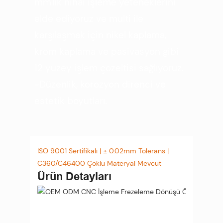
mm'lik nihai işleme yeteneklerini
elde ediyoruz ve multi ile
karşılaşmak için nikel kaplama,
krom kaplama ve pasivasyon gibi
12 yüzey işlem çözeltisi sağlıyoruz.
-Düzenlik, korozyon direnci ve
estetik boyutları.
ISO 9001 Sertifikalı | ± 0.02mm Tolerans |
C360/C46400 Çoklu Materyal Mevcut
Ürün Detayları