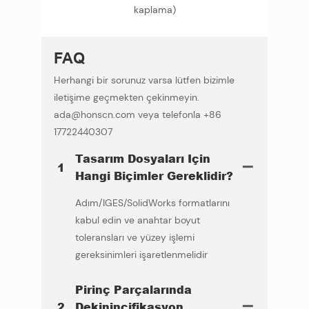
kaplama)
FAQ
Herhangi bir sorunuz varsa lütfen bizimle
iletişime geçmekten çekinmeyin.
ada@honscn.com veya telefonla +86
17722440307
Tasarım Dosyaları Için
1
Hangi Biçimler Gereklidir?
Adım/IGES/SolidWorks formatlarını
kabul edin ve anahtar boyut
toleransları ve yüzey işlemi
gereksinimleri işaretlenmelidir
Pirinç Parçalarında
2
Dekinincifikasyon