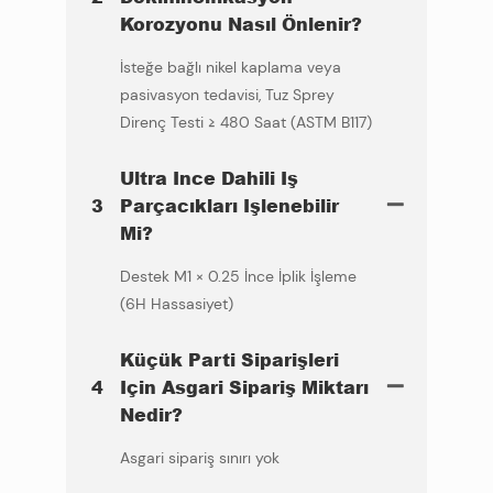
Korozyonu Nasıl Önlenir?
İsteğe bağlı nikel kaplama veya
pasivasyon tedavisi, Tuz Sprey
Direnç Testi ≥ 480 Saat (ASTM B117)
Ultra Ince Dahili Iş
3
Parçacıkları Işlenebilir
Mi?
Destek M1 × 0.25 İnce İplik İşleme
(6H Hassasiyet)
Küçük Parti Siparişleri
4
Için Asgari Sipariş Miktarı
Nedir?
Asgari sipariş sınırı yok