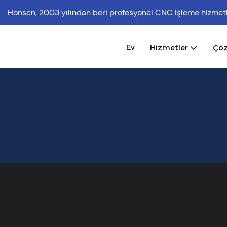
Honscn,
2003 yılından beri profesyonel CNC işleme hizmet
Ev
Hizmetler
Çö