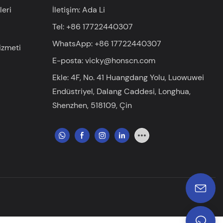
eri
İletişim: Ada Li
Tel: +86 17722440307
WhatsApp: +86 17722440307
izmeti
E-posta:
vicky@honscn.com
Ekle: 4F, ​​No. 41 Huangdang Yolu, Luowuwei
Endüstriyel, Dalang Caddesi, Longhua,
Shenzhen, 518109, Çin