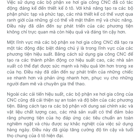
Việc sử dụng các bộ phận xe hơi gia công CNC đã có tác
động đáng kể đến thiết kế ô tô. Với khả năng tạo ra các bộ
phận phức tạp và phức tạp, các nhà thiết kế có thể vượt qua
ranh giới của những gì có thể về mặt thẩm mỹ và chức năng.
Điều này đã dẫn đến sự phát triển của các phương tiện
không chỉ trực quan mà còn hiệu quả và đáng tin cậy hơn.
Một lĩnh vực mà các bộ phận xe hơi gia công CNC đã tạo ra
một tác động đặc biệt đáng chú ý là trong lĩnh vực của các
phương tiện hiệu suất. Bằng cách sử dụng gia công CNC để
tạo ra các thành phần động cơ hiệu suất cao, các nhà sản
xuất có thể đạt được sức mạnh và hiệu quả lớn hơn trong xe
của họ. Điều này đã dẫn đến sự phát triển của những chiếc
xe nhanh hơn và phản ứng nhanh hơn, phục vụ cho những
người đam mê và chuyên gia thể thao.
Ngoài các cải tiến hiệu suất, các bộ phận xe hơi gia công của
CNC cũng đã cải thiện sự an toàn và độ bền của các phương
tiện. Bằng cách tạo ra các bộ phận với dung sai chính xác và
vật liệu chất lượng cao, các nhà sản xuất có thể đảm bảo
rằng phương tiện của họ đáp ứng các tiêu chuẩn an toàn
nghiêm ngặt và chịu được sự khắc nghiệt của việc sử dụng
hàng ngày. Điều này đã giúp tăng cường độ tin cậy và tuổi
thọ chung của ô tô hiện đại.