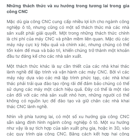
Những thách thức và xu hướng trong tương lai trong gia
công CNC
Mặc dù gia công CNC cung cấp nhiều lợi ích cho ngành công
nghiệp ô tô, nhưng cũng có một số thách thức mà các nhà
sản xuất phải giải quyết. Một trong những thách thức chính
là chi phí của máy CNC và phần mềm liên quan. Mặc dù các
máy này cực kỳ hiệu quả và chính xác, nhưng chúng có thể
tốn kém để mua và bảo trì, khiến chúng trở thành một khoản
đầu tư đáng kể cho các nhà sản xuất.
Một thách thức khác là sự cần thiết của các nhà khai thác
lành nghề để lập trình và vận hành các máy CNC. Bởi vì các
máy này dựa vào các mã lập trình phức tạp, các nhà khai
thác phải trải qua đào tạo rộng rãi để đảm bảo chúng có thể
sử dụng các máy một cách hiệu quả. Đây có thể là một rào
cản đối với các nhà sản xuất nhỏ hơn, những người có thể
không có nguồn lực để đào tạo và giữ chân các nhà khai
thác CNC lành nghề.
Nhìn về phía tương lai, có một số xu hướng gia công CNC
sẵn sàng định hình ngành công nghiệp ô tô. Một xu hướng
như vậy là sự tích hợp của sản xuất phụ gia, hoặc in 3D, vào
các quy trình gia công CNC. Bằng cách kết hợp hai công