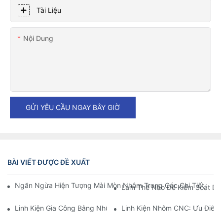
Tài Liệu
Nội Dung
GỬI YÊU CẦU NGAY BÂY GIỜ
BÀI VIẾT ĐƯỢC ĐỀ XUẤT
Ngăn Ngừa Hiện Tượng Mài Mòn Nhôm Trong Các Chi Tiết Gia C
Làm Thế Nào Để Kiểm Soát Dun
Linh Kiện Gia Công Bằng Nhôm: Tùy Chỉnh Cho Thị Trường Ngá
Linh Kiện Nhôm CNC: Ưu Điểm