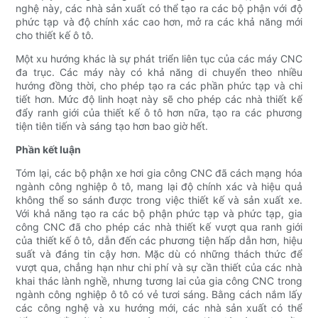
nghệ này, các nhà sản xuất có thể tạo ra các bộ phận với độ
phức tạp và độ chính xác cao hơn, mở ra các khả năng mới
cho thiết kế ô tô.
Một xu hướng khác là sự phát triển liên tục của các máy CNC
đa trục. Các máy này có khả năng di chuyển theo nhiều
hướng đồng thời, cho phép tạo ra các phần phức tạp và chi
tiết hơn. Mức độ linh hoạt này sẽ cho phép các nhà thiết kế
đẩy ranh giới của thiết kế ô tô hơn nữa, tạo ra các phương
tiện tiên tiến và sáng tạo hơn bao giờ hết.
Phần kết luận
Tóm lại, các bộ phận xe hơi gia công CNC đã cách mạng hóa
ngành công nghiệp ô tô, mang lại độ chính xác và hiệu quả
không thể so sánh được trong việc thiết kế và sản xuất xe.
Với khả năng tạo ra các bộ phận phức tạp và phức tạp, gia
công CNC đã cho phép các nhà thiết kế vượt qua ranh giới
của thiết kế ô tô, dẫn đến các phương tiện hấp dẫn hơn, hiệu
suất và đáng tin cậy hơn. Mặc dù có những thách thức để
vượt qua, chẳng hạn như chi phí và sự cần thiết của các nhà
khai thác lành nghề, nhưng tương lai của gia công CNC trong
ngành công nghiệp ô tô có vẻ tươi sáng. Bằng cách nắm lấy
các công nghệ và xu hướng mới, các nhà sản xuất có thể