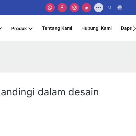
Tentang Kami
Hubungi Kami
Dapat
Produk
tandingi dalam desain