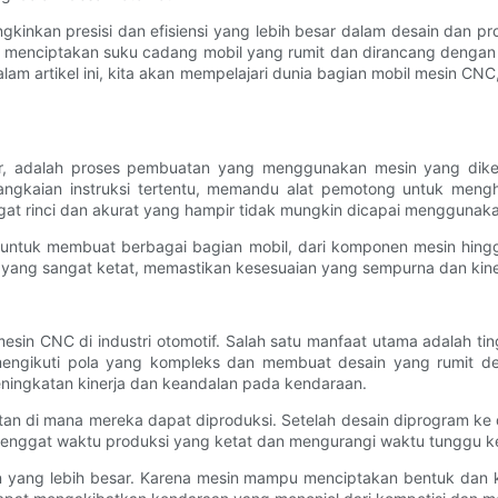
kinkan presisi dan efisiensi yang lebih besar dalam desain dan pr
 menciptakan suku cadang mobil yang rumit dan dirancang dengan
Dalam artikel ini, kita akan mempelajari dunia bagian mobil mesin 
r, adalah proses pembuatan yang menggunakan mesin yang dik
rangkaian instruksi tertentu, memandu alat pemotong untuk mengh
gat rinci dan akurat yang hampir tidak mungkin dicapai menggunaka
 untuk membuat berbagai bagian mobil, dari komponen mesin hing
ang sangat ketat, memastikan kesesuaian yang sempurna dan kiner
in CNC di industri otomotif. Salah satu manfaat utama adalah ti
mengikuti pola yang kompleks dan membuat desain yang rumit den
ningkatan kinerja dan keandalan pada kendaraan.
tan di mana mereka dapat diproduksi. Setelah desain diprogram ke
tenggat waktu produksi yang ketat dan mengurangi waktu tunggu k
in yang lebih besar. Karena mesin mampu menciptakan bentuk dan k