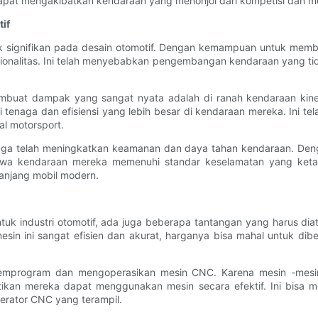
 dapat mengakibatkan kendaraan yang menonjol dari kompetisi dan m
if
signifikan pada desain otomotif. Dengan kemampuan untuk membu
ionalitas. Ini telah menyebabkan pengembangan kendaraan yang tidak
membuat dampak yang sangat nyata adalah di ranah kendaraan k
 tenaga dan efisiensi yang lebih besar di kendaraan mereka. Ini
al motorsport.
 juga telah meningkatkan keamanan dan daya tahan kendaraan. De
hwa kendaraan mereka memenuhi standar keselamatan yang ketat
njang mobil modern.
industri otomotif, ada juga beberapa tantangan yang harus diata
in ini sangat efisien dan akurat, harganya bisa mahal untuk dibel
k memprogram dan mengoperasikan mesin CNC. Karena mesin -mes
tikan mereka dapat menggunakan mesin secara efektif. Ini bisa 
erator CNC yang terampil.