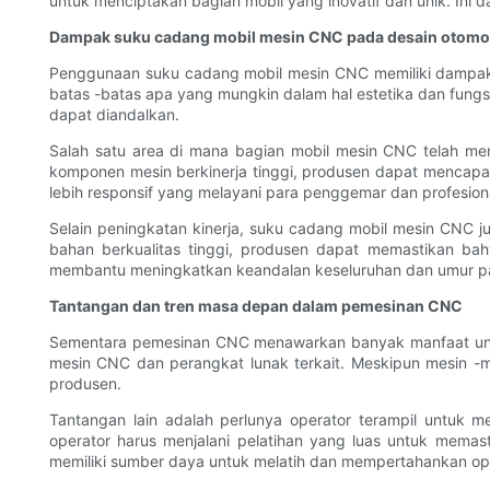
untuk menciptakan bagian mobil yang inovatif dan unik. Ini
Dampak suku cadang mobil mesin CNC pada desain otomot
Penggunaan suku cadang mobil mesin CNC memiliki dampak 
batas -batas apa yang mungkin dalam hal estetika dan fungs
dapat diandalkan.
Salah satu area di mana bagian mobil mesin CNC telah 
komponen mesin berkinerja tinggi, produsen dapat mencapai
lebih responsif yang melayani para penggemar dan profesion
Selain peningkatan kinerja, suku cadang mobil mesin CNC
bahan berkualitas tinggi, produsen dapat memastikan ba
membantu meningkatkan keandalan keseluruhan dan umur pa
Tantangan dan tren masa depan dalam pemesinan CNC
Sementara pemesinan CNC menawarkan banyak manfaat untuk 
mesin CNC dan perangkat lunak terkait. Meskipun mesin -mes
produsen.
Tantangan lain adalah perlunya operator terampil untu
operator harus menjalani pelatihan yang luas untuk memas
memiliki sumber daya untuk melatih dan mempertahankan op