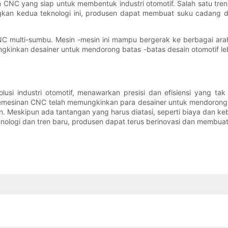
NC yang siap untuk membentuk industri otomotif. Salah satu tren t
n kedua teknologi ini, produsen dapat membuat suku cadang de
NC multi-sumbu. Mesin -mesin ini mampu bergerak ke berbagai ar
ngkinkan desainer untuk mendorong batas -batas desain otomotif leb
usi industri otomotif, menawarkan presisi dan efisiensi yang ta
mesinan CNC telah memungkinkan para desainer untuk mendorong b
kan. Meskipun ada tantangan yang harus diatasi, seperti biaya dan 
teknologi dan tren baru, produsen dapat terus berinovasi dan membu