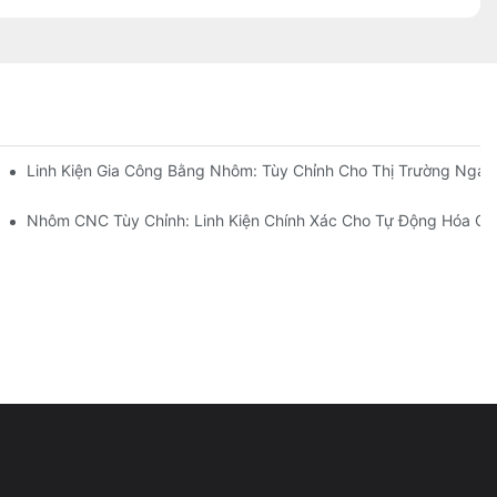
CNC Thép Không Gỉ (304 So Với 316)
Linh Kiện Gia Công Bằng Nhôm: Tùy Chỉnh Cho Thị Trường Ngác
 Của Ngành
Nhôm CNC Tùy Chỉnh: Linh Kiện Chính Xác Cho Tự Động Hóa C