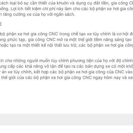
ch loại bỏ sự cần thiết của khuôn và dụng cụ đắt tiền, gia công C
ống. Lợi ích tiết kiệm chi phí này làm cho các bộ phận xe hơi gia
h tăng cường xe của họ với ngân sách.
C
 bộ phận xe hơi gia công CNC trong chế tạo xe tùy chỉnh là cơ hội
 dạng phức tạp, gia công CNC mở ra một thế giới tiềm năng sáng tạ
oặc tạo ra một thiết kế nội thất lưu trữ, các bộ phận xe hơi gia 
ích cho những người muốn tùy chỉnh phương tiện của họ với độ chính
ung cấp các khả năng vô tận để tạo ra các bản dựng xe có một kh
ự án xe tùy chỉnh, kết hợp các bộ phận xe hơi gia công của CNC v
á thế giới của các bộ phận xe hơi gia công CNC ngay hôm nay và xe