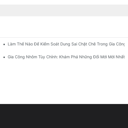
ông Chính Xác: Giải Pháp Thiết Kế, Dụng Cụ Và Lớp Phủ
Làm Thế Nào Để Kiểm Soát Dung Sai Chặt Chẽ Trong Gia Công 
Gia Công Nhôm Tùy Chỉnh: Khám Phá Những Đổi Mới Mới Nhất