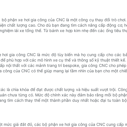
các bộ phận xe hơi gia công của CNC là một công cụ thay đổi trò c
iện chất lượng cao. Cho dù bạn đang tìm cách nâng cấp động cơ, hệ
ghiệm lái xe tổng thể. Từ bánh xe hợp kim nhẹ đến các ống tiêu thụ 
xe hơi gia công CNC là mức độ tùy biến mà họ cung cấp cho các 
để phù hợp với các mô hình xe cụ thể và thông số kỹ thuật thiết kế
cấp nội thất với các mảnh trang trí bespoke, gia công CNC cho phép
i gia công của CNC có thể giúp mang lại tầm nhìn của bạn cho một ch
 xác là chìa khóa để đạt được chất lượng và hiệu suất vượt trội. C
quán chưa từng có. Mức độ chính xác này đảm bảo rằng mỗi bộ phận
ang tìm cách thay thế một thành phần duy nhất hoặc đại tu toàn 
một mức giá đắt đỏ, các bộ phận xe hơi gia công của CNC cung cấp 