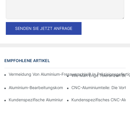
SENDEN SIE JETZT ANFRAGE
EMPFOHLENE ARTIKEL
Vermeidung Von Aluminium-Fressverschleiß In Präzisionsgefert
Wie Man Enge Toleranzen Bei D
Aluminium-Bearbeitungskomponenten: Anpassung Für Nischen
CNC-Aluminiumteile: Die Vortei
Kundenspezifische Aluminiumbearbeitung: Entdecken Sie Die N
Kundenspezifisches CNC-Alumin