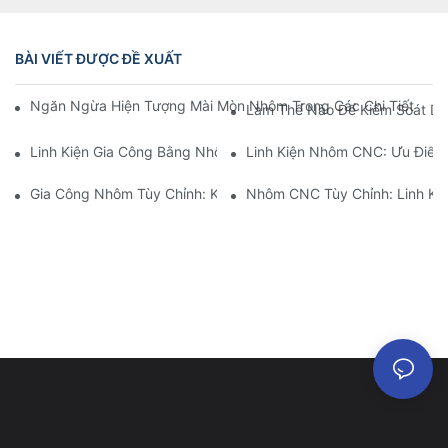
BÀI VIẾT ĐƯỢC ĐỀ XUẤT
Ngăn Ngừa Hiện Tượng Mài Mòn Nhôm Trong Các Chi Tiết Gia C
Làm Thế Nào Để Kiểm Soát Dun
Linh Kiện Gia Công Bằng Nhôm: Tùy Chỉnh Cho Thị Trường Ngá
Linh Kiện Nhôm CNC: Ưu Điểm
Gia Công Nhôm Tùy Chỉnh: Khám Phá Những Đổi Mới Mới Nhất
Nhôm CNC Tùy Chỉnh: Linh Ki