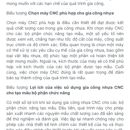
mong muốn với các hạn chế của quá trình gia công.
Biểu tượng
Chọn máy CNC phù hợp cho gia công nhựa
Chọn máy CNC phù hợp là điều cần thiết để đạt được kết
quả chất lượng cao trong gia công nhựa. Khi chọn máy CNC
cho các bộ phận chức năng tạo mẫu, một số yếu tố nên
được xem xét, chẳng hạn như tốc độ cắt của máy, công suất
trục chính và độ chính xác. Điều quan trọng là chọn một máy
có thể xử lý các yêu cầu cụ thể của gia công nhựa, bao gồm
loại vật liệu nhựa, độ phức tạp một phần và hoàn thiện bề
mặt mong muốn. Ngoài ra, kích thước của máy sẽ có thể phù
hợp với kích thước của các bộ phận được tạo mẫu. Cuối
cùng, việc chọn máy CNC đúng là rất quan trọng để đảm
bảo sự thành công của quá trình tạo mẫu.
Biểu tượng
Lợi ích của việc sử dụng gia công nhựa CNC
cho tạo mẫu bộ phận chức năng
Có một số lợi ích khi sử dụng gia công nhựa CNC cho các bộ
phận chức năng tạo mẫu. Đầu tiên, quá trình này cho phép
sản xuất nhanh các nguyên mẫu chất lượng cao đã sẵn sàng
để thử nghiệm và đánh giá. Việc lặp lại nhanh chóng này cho
phép các nhà thiết kế tinh chỉnh các thiết kế của họ và thực
hiện các điều chỉnh cần thiết trước khi chuyển sang sản xuất.