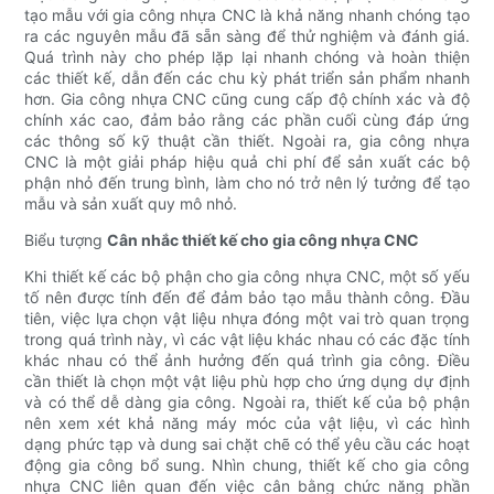
tạo mẫu với gia công nhựa CNC là khả năng nhanh chóng tạo
ra các nguyên mẫu đã sẵn sàng để thử nghiệm và đánh giá.
Quá trình này cho phép lặp lại nhanh chóng và hoàn thiện
các thiết kế, dẫn đến các chu kỳ phát triển sản phẩm nhanh
hơn. Gia công nhựa CNC cũng cung cấp độ chính xác và độ
chính xác cao, đảm bảo rằng các phần cuối cùng đáp ứng
các thông số kỹ thuật cần thiết. Ngoài ra, gia công nhựa
CNC là một giải pháp hiệu quả chi phí để sản xuất các bộ
phận nhỏ đến trung bình, làm cho nó trở nên lý tưởng để tạo
mẫu và sản xuất quy mô nhỏ.
Biểu tượng
Cân nhắc thiết kế cho gia công nhựa CNC
Khi thiết kế các bộ phận cho gia công nhựa CNC, một số yếu
tố nên được tính đến để đảm bảo tạo mẫu thành công. Đầu
tiên, việc lựa chọn vật liệu nhựa đóng một vai trò quan trọng
trong quá trình này, vì các vật liệu khác nhau có các đặc tính
khác nhau có thể ảnh hưởng đến quá trình gia công. Điều
cần thiết là chọn một vật liệu phù hợp cho ứng dụng dự định
và có thể dễ dàng gia công. Ngoài ra, thiết kế của bộ phận
nên xem xét khả năng máy móc của vật liệu, vì các hình
dạng phức tạp và dung sai chặt chẽ có thể yêu cầu các hoạt
động gia công bổ sung. Nhìn chung, thiết kế cho gia công
nhựa CNC liên quan đến việc cân bằng chức năng phần