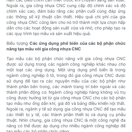
Ngoài ra, gia công nhựa CNC cung cấp độ chính xác và độ
chính xác cao, đảm bảo rằng các phần cuối cùng đáp ứng
các thông số kỹ thuật cần thiết. Hiệu quả chi phí của gia
công nhựa CNC cũng làm cho nó trở thành một lựa chọn hấp
dẫn cho các hoạt động sản xuất vừa và nhỏ, cho phép tạo ra
các quy trình tạo mẫu và sản xuất hiệu quả.
Biểu tượng
Các ứng dụng phổ biến của các bộ phận chức
năng tạo mẫu với gia công nhựa CNC
Tạo mẫu các bộ phận chức năng với gia công nhựa CNC
được sử dụng trong các ngành công nghiệp khác nhau cho
một loạt các ứng dụng. Một ứng dụng phổ biến là trong
ngành công nghiệp ô tô, trong đó gia công nhựa CNC được
sử dụng để tạo ra các nguyên mẫu của các bộ phận như
thành phần bên trong, các mảnh trang trí bên ngoài và các
thành phần động cơ. Ngành công nghiệp hàng không vũ trụ
cũng được hưởng lợi từ gia công nhựa CNC cho các bộ phận
tạo mẫu như ống dẫn khí, giá đỡ và bảng điều khiển nội thất.
Ngoài ra, ngành y tế sử dụng gia công nhựa CNC để tạo mẫu
các thiết bị y tế, các thành phần thiết bị và dụng cụ phẫu
thuật. Nhìn chung, gia công nhựa CNC là một công nghệ đa
năng có thể được áp dụng cho nhiều ngành công nghiệp để
tạo mẫu các bộ phận chức năng.