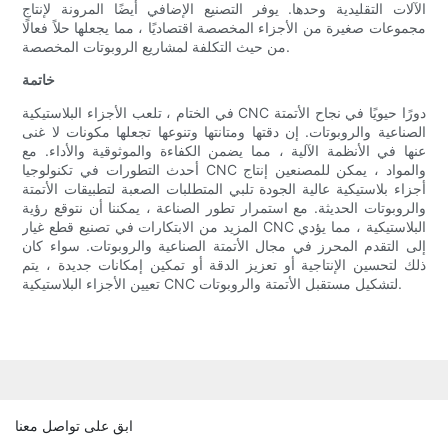
الآلات التقليدية وحدها. يوفر التصنيع الإضافي أيضًا المرونة لإنتاج
مجموعات صغيرة من الأجزاء المخصصة اقتصاديًا ، مما يجعلها حلاً فعالًا
من حيث التكلفة لمشاريع الروبوتات المخصصة.
خاتمة
في الختام ، تلعب الأجزاء البلاستيكية CNC دورًا حيويًا في نجاح الأتمتة
الصناعية والروبوتات. إن دقتها ومتانتها وتنوعها تجعلها مكونات لا غنى
عنها في الأنظمة الآلية ، مما يضمن الكفاءة والموثوقية والأداء. مع
أحدث التطورات في تكنولوجيا CNC والمواد ، يمكن للمصنعين إنتاج
أجزاء بلاستيكية عالية الجودة تلبي المتطلبات الصعبة لتطبيقات الأتمتة
والروبوتات الحديثة. مع استمرار تطور الصناعة ، يمكننا أن نتوقع رؤية
المزيد من الابتكارات في تصنيع قطع غيار CNC البلاستيكية ، مما يؤدي
إلى التقدم المحرز في مجال الأتمتة الصناعية والروبوتات. سواء كان
ذلك لتحسين الإنتاجية أو تعزيز الدقة أو تمكين إمكانات جديدة ، يتم
تعيين الأجزاء البلاستيكية CNC لتشكيل مستقبل الأتمتة والروبوتات.
ابق على تواصل معنا