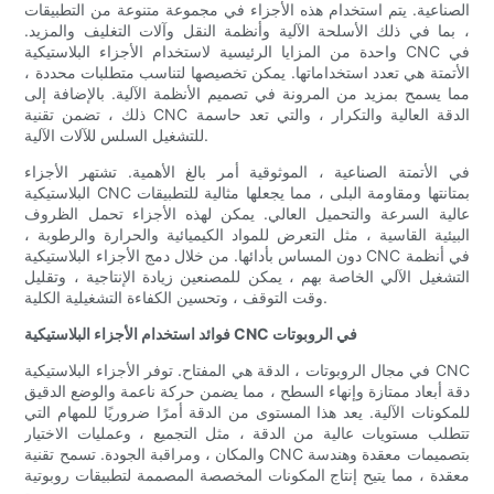
الصناعية. يتم استخدام هذه الأجزاء في مجموعة متنوعة من التطبيقات
، بما في ذلك الأسلحة الآلية وأنظمة النقل وآلات التغليف والمزيد.
واحدة من المزايا الرئيسية لاستخدام الأجزاء البلاستيكية CNC في
الأتمتة هي تعدد استخداماتها. يمكن تخصيصها لتناسب متطلبات محددة ،
مما يسمح بمزيد من المرونة في تصميم الأنظمة الآلية. بالإضافة إلى
ذلك ، تضمن تقنية CNC الدقة العالية والتكرار ، والتي تعد حاسمة
للتشغيل السلس للآلات الآلية.
في الأتمتة الصناعية ، الموثوقية أمر بالغ الأهمية. تشتهر الأجزاء
البلاستيكية CNC بمتانتها ومقاومة البلى ، مما يجعلها مثالية للتطبيقات
عالية السرعة والتحميل العالي. يمكن لهذه الأجزاء تحمل الظروف
البيئية القاسية ، مثل التعرض للمواد الكيميائية والحرارة والرطوبة ،
دون المساس بأدائها. من خلال دمج الأجزاء البلاستيكية CNC في أنظمة
التشغيل الآلي الخاصة بهم ، يمكن للمصنعين زيادة الإنتاجية ، وتقليل
وقت التوقف ، وتحسين الكفاءة التشغيلية الكلية.
فوائد استخدام الأجزاء البلاستيكية CNC في الروبوتات
في مجال الروبوتات ، الدقة هي المفتاح. توفر الأجزاء البلاستيكية CNC
دقة أبعاد ممتازة وإنهاء السطح ، مما يضمن حركة ناعمة والوضع الدقيق
للمكونات الآلية. يعد هذا المستوى من الدقة أمرًا ضروريًا للمهام التي
تتطلب مستويات عالية من الدقة ، مثل التجميع ، وعمليات الاختيار
والمكان ، ومراقبة الجودة. تسمح تقنية CNC بتصميمات معقدة وهندسة
معقدة ، مما يتيح إنتاج المكونات المخصصة المصممة لتطبيقات روبوتية