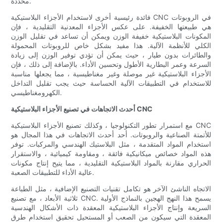
محددة.
فائدة رئيسية أخرى لاستخدام الأجزاء البلاستيكية CNC في الروبوتات
هي طبيعتها الخفيفة. على عكس الأجزاء المعدنية التقليدية ، فإن
المكونات البلاستيكية خفيفة الوزن ويمكن أن تساعد في تقليل الوزن
الكلي للأنظمة الآلية. هذا مفيد بشكل خاص للروبوتات المحمولة
والطائرات بدون طيار ، حيث يمكن أن تؤدي توفير الوزن إلى زيادة
السرعة وعمر البطارية الأطول وتحسين الأداء. بالإضافة إلى ذلك ، فإن
الأجزاء البلاستيكية غير موصلة وغير مغناطيسية ، مما يجعلها مناسبة
للاستخدام في التطبيقات الآلية الحساسة حيث يجب تقليل التداخل
الكهرومغناطيسي.
أحدث الاتجاهات في تصنيع الأجزاء البلاستيكية CNC
مع استمرار تطور التكنولوجيا ، وكذلك تصنيع الأجزاء البلاستيكية CNC
للأتمتة الصناعية والروبوتات. أحد أحدث الاتجاهات في هذا المجال هو
استخدام المواد المتقدمة ، مثل البلاستيك الهندسي والمركبات. توفر
هذه المواد خصائص ميكانيكية فائقة ، ومقاومة كيميائية ، والاستقرار
الحراري مقارنة بالمواد البلاستيكية التقليدية ، مما يتيح إنتاج مكونات
عالية الأداء للتطبيقات الصعبة.
الاتجاه الناشئ الآخر هو تكامل تقنيات التصنيع الإضافية ، مثل الطباعة
ثلاثية الأبعاد ، مع تصنيع CNC. يسمح هذا النهج الهجين بالنماذج الأولية
السريعة وإنتاج الأجزاء البلاستيكية المعقدة ذات الأشكال الهندسية
المعقدة التي سيكون من الصعب أو المستحيل تحقيق استخدام طرق