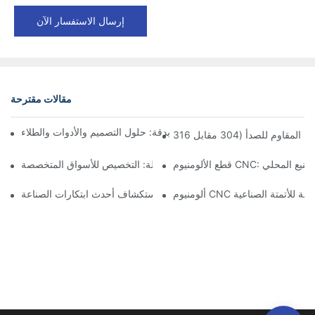
إرسال الاستفسار الآن
مقالات مقترحة
آكل الألومنيوم في الأجزاء المصنعة بدقة: حلول التصميم والأدوات والطلاء
CNC: مزايا التصنيع المحلي
مكونات الألمنيوم المُشكَّلة: التخصيص للأسواق المتخصصة
ت دقيقة للأتمتة الصناعية
تصنيع الألمنيوم حسب الطلب: استكشاف أحدث ابتكارات الصناعة