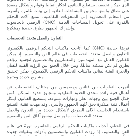
الذي يمكن تحقيقه. يستطيع الفنانون ابتكار أنماط وقوام وأشكال معقدة
على نطاق واسع، محولين المساحات العادية إلى بيئات غامرة وآسرة.
من المعالم المعمارية إلى المنحوتات التفاعلية، تتمتع آلات التحكم
الرقمي بالحاسوب (CNC) بالقدرة على تحويل المساحات العامة
وإشراك الجمهور بطرق جديدة ومبتكرة.
التعاون والعمل متعدد التخصصات
كما أتاحت ماكينات التحكم الرقمي بالكمبيوتر (CNC) فرصًا جديدة
للتعاون والعمل متعدد التخصصات في عالم الفن والتصميم. إذ يمكن
للفنانين العمل مع المهندسين والمعماريين والمصممين لتجسيد رؤاهم
بطرق لم تكن ممكنة سابقًا. ومن خلال الجمع بين الرؤية الفنية للفنان
والخبرة الفنية لفناني ماكينات التحكم الرقمي بالكمبيوتر، يمكن تحقيق
مشاريع جديدة ومثيرة.
أثمرت التعاونات بين فنانين ومصممين من مختلف التخصصات عن
أعمال فنية رائدة تتحدى الحدود التقليدية وتتجاوز حدود الممكن. فمن
خلال الجمع بين وجهات نظر ومهارات متنوعة، يستطيع الفنانون ابتكار
أعمال فنية مبتكرة بحق تُلهم الجمهور وتأسره. وقد مهدت تقنية التصنيع
باستخدام الحاسب الآلي الطريق لأشكال جديدة من التعاون والعمل
متعدد التخصصات، ما يواصل توسيع آفاق الفن والتصميم.
في الختام، أحدثت ماكينات التحكم الرقمي بالحاسوب ثورةً في عالم
الفن والتصميم، إذ زودت الفنانين والمصممين بأدوات وتقنيات جديدة