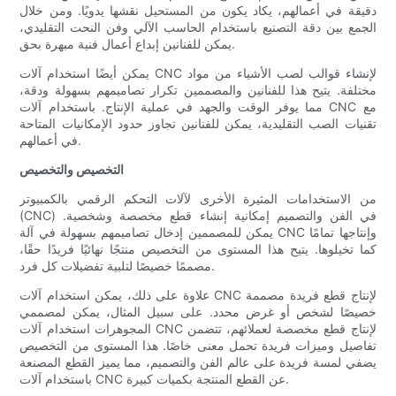
دقيقة في أعمالهم، يكاد يكون من المستحيل نقشها يدويًا. ومن خلال
الجمع بين دقة التصنيع باستخدام الحاسب الآلي وفن النحت التقليدي،
يمكن للفنانين إبداع أعمال فنية مبهرة بحق.
يمكن أيضًا استخدام آلات CNC لإنشاء قوالب لصب الأشياء من مواد
مختلفة. يتيح هذا للفنانين والمصممين تكرار تصاميمهم بسهولة ودقة،
مما يوفر الوقت والجهد في عملية الإنتاج. باستخدام آلات CNC مع
تقنيات الصب التقليدية، يمكن للفنانين تجاوز حدود الإمكانيات المتاحة
في أعمالهم.
التخصيص والتخصيص
من الاستخدامات المثيرة الأخرى لآلات التحكم الرقمي بالكمبيوتر
(CNC) في الفن والتصميم إمكانية إنشاء قطع مخصصة وشخصية.
يمكن للمصممين إدخال تصاميمهم بسهولة في آلة CNC وإنتاجها تمامًا
كما تخيلوها. يتيح هذا المستوى من التخصيص منتجًا نهائيًا فريدًا حقًا،
مصممًا خصيصًا لتلبية تفضيلات كل فرد.
علاوة على ذلك، يمكن استخدام آلات CNC لإنتاج قطع فريدة مصممة
خصيصًا لشخص أو غرض محدد. على سبيل المثال، يمكن لمصممي
المجوهرات استخدام آلات CNC لإنتاج قطع مخصصة لعملائهم، تتضمن
تفاصيل وميزات فريدة تحمل معنى خاصًا. هذا المستوى من التخصيص
يضفي لمسة فريدة على عالم الفن والتصميم، مما يميز القطع المصنعة
باستخدام آلات CNC عن القطع المنتجة بكميات كبيرة.