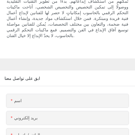
تُمكّنهم من استكشاف إبداعاتهم. بدءًا من تطوير التقنيات التقليدية
ووصولًا إلى تمكين التخصيص والتخصيص الشخصي، أتاحت ماكينات
التحكم الرقمي بالحاسوب إمكانياتٍ لا حصر لها للفنانين لإبداع أعمال
فنية فريدة ومبتكرة. فمن خلال استكشاف مواد جديدة، وإنشاء أعمال
فنية ضخمة، والتعاون بين مختلف التخصصات، يُمكن للفنانين مواصلة
توسيع آفاق الإبداع في الفن والتصميم. فمع ماكينات التحكم الرقمي
بالحاسوب، لا يحدّ الإبداع إلا خيال الفنان.
ابق على تواصل معنا
اسم
بريد إلكتروني
الهاتف/واتساب