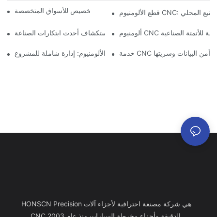
مكونات الألمنيوم المُشكَّلة: التخصيص للأسواق المتخصصة
CNC: مزايا التصنيع المحلي
ت دقيقة للأتمتة الصناعية
تصنيع الألمنيوم حسب الطلب: استكشاف أحدث ابتكارات الصناعة
: ضمان أمن البيانات وسريتها
خدمة تصنيع الألومنيوم: إدارة شاملة للمشروع
HONSCN Precision هي شركة مصنعة احترافية لأجزاء آلات
CNC الدقيقة وأجزاء مخرطة السيارات منذ عام 2003.