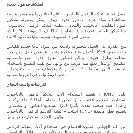
استكشاف مواد جديدة
بفضل تقنية التحكم الرقمي بالحاسوب، تُتاح للفنانين والمصممين فرصة
استكشاف مواد جديدة وتجاوز حدود الإبداع. يمكن بسهولة تشكيل
المواد التقليدية، كالخشب والمعادن، بتقنية التحكم الرقمي بالحاسوب،
كما يُمكن للفنانين تجربة مواد متطورة، كالألياف الكربونية والأكريليك،
وحتى المواد المطبوعة بتقنية الطباعة ثلاثية الأبعاد.
تتيح القدرة على العمل بمجموعة واسعة من المواد آفاقًا جديدة للفنانين
والمصممين لابتكار أعمال فنية مبتكرة وتجريبية. فمن خلال دمج مواد
مختلفة بطرق فريدة، يمكن للفنانين تجاوز حدود الفن والتصميم
التقليدي، وابتكار قطع فنية فريدة من نوعها. تتيح تقنية التصنيع باستخدام
الحاسب الآلي إمكانيات لا حصر لها لاستكشاف مواد جديدة وتجاوز
حدود الإمكانيات في الفن والتصميم.
التركيبات واسعة النطاق
لا يقتصر استخدام آلات التحكم الرقمي بالحاسوب (CNC) على
المشاريع الصغيرة فحسب، بل يُمكن استخدامه أيضًا لإنشاء تركيبات
وأعمال فنية ضخمة تُحدث تأثيرًا كبيرًا. يستطيع الفنانون والمصممون
استخدام تقنية التحكم الرقمي بالحاسوب (CNC) لتصنيع قطع معقدة
وكبيرة الحجم يستحيل صنعها يدويًا.
من أكثر الجوانب المثيرة للاهتمام في استخدام آلات التحكم الرقمي
بالحاسوب (CNC) في المنشآت الضخمة هو مستوى الدقة والتفاصيل