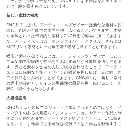
世界に独特のタッチを加え、CNC加工による作品を大量生産品
とは一線を画すものにしています。
新しい素材の探求
CNC加工により、アーティストやデザイナーは新たな素材を探
求し、創造の可能性の限界を押し広げることができます。木材
や金属といった伝統的な素材はCNC技術で容易に加工できます
が、アーティストはカーボンファイバー、アクリル、さらには
3Dプリント素材といった最先端の素材も試すことができます。
幅広い素材を扱えることは、アーティストやデザイナーにとっ
て革新的で実験的な作品を生み出す新たな可能性を切り開きま
す。異なる素材を独自の方法で組み合わせることで、アーティ
ストは伝統的な芸術とデザインの限界を押し広げ、真に唯一無
二の作品を生み出すことができます。CNC加工は、新しい素材
の探求や芸術とデザインの可能性の限界を押し広げる上で、無
限の可能性をもたらします。
大規模設備
CNC加工は小規模プロジェクトに限定されるものではなく、イ
ンパクトのある大規模なインスタレーションやアート作品の制
作にも活用できます。アーティストやデザイナーは、CNC技術
を用いて、手作業では不可能な複雑で大型の作品を製作するこ