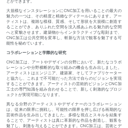
とができます。
大規模なインスタレーションにCNC加工を用いることの最大の
魅力の一つは、その精度と精緻なディテールにあります。アー
ティストは、複雑な模様、質感、そして形状を大規模に創造す
ることができ、ありふれた空間を没入感あふれる魅力的な空間
へと変貌させます。建築物からインタラクティブな彫刻まで、
CNC加工は公共空間を変革し、斬新な方法で観客を魅了する可
能性を秘めています。
コラボレーションと学際的な研究
CNC加工は、アートやデザインの分野において、新たなコラボ
レーションや分野横断的な取り組みの機会も生み出しました。
アーティストはエンジニア、建築家、そしてファブリケーター
と協力し、これまで不可能だった方法で自らのビジョンを実現
することができます。アーティストの芸術的ビジョンとCNC加
工士の専門知識を組み合わせることで、新しく刺激的なプロジ
ェクトが実現可能になります。
異なる分野のアーティストやデザイナーのコラボレーション
は、従来の限界に挑戦し、可能性の限界を押し広げる画期的な
芸術作品を生み出してきました。多様な視点とスキルを結集す
ることで、アーティストは真に革新的な作品を創造し、観客を
魅了し、刺激を与えることができます。CNC加工は、芸術とデ