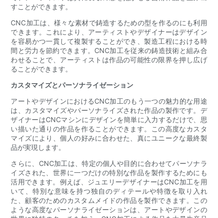
すことができます。
CNC加工は、様々な素材で鋳造するための型を作るのにも利用
できます。これにより、アーティストやデザイナーはデザイン
を容易かつ一貫して複製することができ、製造工程における時
間と労力を節約できます。CNC加工を従来の鋳造技術と組み合
わせることで、アーティストは作品の可能性の限界を押し広げ
ることができます。
カスタマイズとパーソナライゼーション
アートやデザインにおけるCNC加工のもう一つの魅力的な用途
は、カスタマイズやパーソナライズされた作品の製作です。デ
ザイナーはCNCマシンにデザインを簡単に入力するだけで、思
い描いた通りの作品を作ることができます。この高度なカスタ
マイズにより、個人の好みに合わせた、真にユニークな最終製
品が実現します。
さらに、CNC加工は、特定の個人や目的に合わせてパーソナラ
イズされた、世界に一つだけの特別な作品を製作するためにも
活用できます。例えば、ジュエリーデザイナーはCNC加工を用
いて、特別な意味を持つ独自のディテールや特徴を取り入れ
た、顧客のためのカスタムメイドの作品を​​製作できます。この
ような高度なパーソナライゼーションは、アートやデザインの