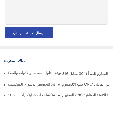
إرسال الاستفسار الآن
مقالات مقترحة
آكل الألومنيوم في الأجزاء المصنعة بدقة: حلول التصميم والأدوات والطلاء
CNC: مزايا التصنيع المحلي
مكونات الألمنيوم المُشكَّلة: التخصيص للأسواق المتخصصة
ت دقيقة للأتمتة الصناعية
تصنيع الألمنيوم حسب الطلب: استكشاف أحدث ابتكارات الصناعة