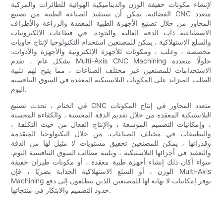
لإنشاء مكونات خفيفة الوزن والديناميكية الهوائية للطائرات والمركبة
الفضائية. يمكن أن تستفيد الصناعة الطبية من تصنيع CNC متعدد
المحاور من خلال تصنيع الأجهزة الطبية المعقدة والزراعة والأطراف
الاصطناعية ذات الدقة العالية والجودة. في قطاعات الإلكترونيات
والسلع الاستهلاكية ، يمكن للمصنعين استخدام التكنولوجيا لإنتاج حاويات
مخصصة ، وعلب ، ومكونات للأجهزة الإلكترونية والأجهزة والأدوات.
بشكل عام ، تقدم Multi-Axis CNC Machining حلولًا متعددة
الاستخدامات للمصنعين عبر مختلف الصناعات ، مما يتيح لهم تلبية
الطلب المتزايد على المكونات البلاستيكية المعقدة في السوق التنافسية
اليوم.
في الختام ، تحدث تصنيع CNC متعدد المحاور في إنتاج المكونات
البلاستيكية المعقدة من خلال تقديم الدقة المحسنة ، والكفاءة المحسنة
، وإمكانيات التصميم الموسعة ، والإنتاج الفعال من حيث التكلفة ،
والتطبيقات في مختلف الصناعات. من خلال التكنولوجيا المتقدمة
وقدراتها ، يمكن للمصنعين تحقيق مستويات لا مثيل لها من الدقة
والتعقيد في أجزائها البلاستيكية ، وتلبية مطالب السوق التنافسية اليوم.
سواء أكان ذلك إنشاء أجهزة طبية معقدة ، أو مكونات طيران خفيفة
الوزن ، أو السلع الاستهلاكية الجذابة بصريًا ، فإن Multi-Axis
Machining يوفر إمكانيات لا نهاية لها للمصنعين الذين يتطلعون إلى دفع
حدود التصميم والابتكار في منتجاتها.