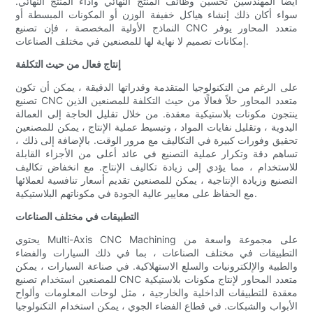
أيضًا المهندسين تحسين وظائف المنتج النهائي وأداء المنتج النهائي.
سواء أكان ذلك إنشاء هياكل خفيفة الوزن أو المكونات المبسطة أو
النماذج الأولية المخصصة ، فإن تصنيع CNC متعدد المحاور يوفر
إمكانات تصميم لا نهاية لها للمصنعين في مختلف الصناعات.
إنتاج فعال من حيث التكلفة
على الرغم من التكنولوجيا المتقدمة وقدراتها الدقيقة ، يمكن أن تكون
تصنيع CNC متعدد المحاور حلاً فعالًا من حيث التكلفة للمصنعين الذين
ينتجون مكونات بلاستيكية معقدة. من خلال تقليل الحاجة إلى العمالة
اليدوية ، وتقليل نفايات المواد ، وتبسيط عملية الإنتاج ، يمكن للمصنعين
تحقيق وفورات كبيرة في التكاليف مع مرور الوقت. بالإضافة إلى ذلك ،
تساهم دقة وتكرار عملية التصنيع في عائد أعلى من الأجزاء القابلة
للاستخدام ، مما يؤدي إلى زيادة تكاليف الإنتاج. مع انخفاض تكاليف
التصنيع وزيادة الإنتاجية ، يمكن للمصنعين تقديم أسعار تنافسية لعملائها
مع الحفاظ على معايير عالية الجودة في مكوناتهم البلاستيكية.
التطبيقات في مختلف الصناعات
يحتوي Multi-Axis CNC Machining على مجموعة واسعة من
التطبيقات في مختلف الصناعات ، بما في ذلك السيارات والفضاء
والطبية والإلكترونيات والسلع الاستهلاكية. في صناعة السيارات ، يمكن
للمصنعين استخدام تصنيع CNC متعدد المحاور لإنتاج مكونات بلاستيكية
معقدة للتطبيقات الداخلية والخارجية ، مثل لوحات المعلومات وألواح
الأبواب والشبكات. في قطاع الفضاء الجوي ، يمكن استخدام التكنولوجيا