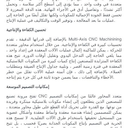
متعددة في وقت واحد ، مما يؤدي إلى أسطح أكثر سلاسة ، وتحمل
أكثر تشددًا ، وتفاصيل أدق في الأجزاء النهائية. هذه الدقة المعززة لا
تحسن فقط الجودة الإجمالية للمكونات ولكنها تقلل أيضًا من الحاجة إلى
عمليات ما بعد المعالجة ، وتوفير الوقت والتكاليف في عملية الإنتاج.
تحسين الكفاءة والإنتاجية
بالإضافة إلى قدراتها الدقيقة ، تقدم Multi-Axis CNC Machinining
تحسينات كبيرة في الكفاءة والإنتاجية. من خلال استخدام محاور متعددة
للحركة ، يمكن للماكينة إكمال عمليات الآلات المعقدة في إعداد واحد ،
مما يلغي الحاجة إلى التدخل اليدوي وتقليل أوقات الدورة. تتيح هذه
الكفاءة المتزايدة للمصنعين إنتاج كميات كبيرة من المكونات البلاستيكية
المعقدة في فترة زمنية أقصر ، وتلبية جداول الإنتاج الضيقة ومتطلبات
العملاء. بالإضافة إلى ذلك ، فإن أتمتة عملية الآلات تقلل من خطر
الأخطاء والتناقضات ، مما يضمن جودة ثابتة في كل جزء يتم إنتاجه.
إمكانيات التصميم الموسعة
تفتح مرونة تصنيع CNC متعدد المحاور عالمًا من إمكانيات التصميم
للمصنعين الذين يتطلعون إلى إنشاء مكونات بلاستيكية مبتكرة وفريدة
من نوعها. مع القدرة على تحريك أداة القطع على طول محاور متعددة ،
يمكن للمصممين إنشاء هندسة معقدة وأنماط معقدة وأشكال عضوية
من المستحيل تحقيقها باستخدام طرق الآلات التقليدية. لا تسمح هذه
الحرية في التصميم بإنتاج المكونات الجذابة بصريًا فحسب ، بل تتيح