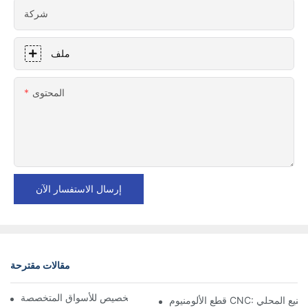
شركة
ملف
المحتوى
إرسال الاستفسار الآن
مقالات مقترحة
مكونات الألمنيوم المُشكَّلة: التخصيص للأسواق المتخصصة
CNC: مزايا التصنيع المحلي