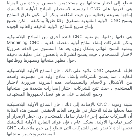
تتطلع إلى اختبار منتجاتها مع مستخدمين حقيقيين. واحدة من المزايا
الرئيسية لاستخدام النماذج الأولية للبلاستيك CNC هي قدرتها على
إنتاجها بسرعة وفعالية من حيث التكلفة. يمكن أن تكون طرق النماذج
الأولية التقليدية تستغرق وقتًا طويلاً ومكلفة ، لكن تصنيع CNC يسمح
بإنتاج سريع للنماذج الأولية الدقيقة والعالية الجودة.
فائدة أخرى من النماذج البلاستيكية CNC هي دقتها ودقتها. مع تقنية
Machining CNC ، يمكن للشركات إنشاء نماذج أولية مفصلة للغاية
وتشبه المنتج النهائي بشكل وثيق. يعد هذا المستوى من الدقة ضروريًا
لاختبار المستخدم ، حيث يسمح للشركات بالحصول على تعليقات دقيقة
حول مظهر منتجاتها ومظهرها ووظائفها.
علاوة على ذلك ، فإن النماذج الأولية البلاستيكية CNC قابلة للتخصيص
للغاية ، مما يسمح للشركات بإنشاء نماذج أولية في مجموعة واسعة
من الأشكال والأحجام والتصميمات. هذه المرونة ضرورية لاختبار
المستخدم ، حيث تتيح للشركات اختبار إصدارات متعددة من منتجاتها
وجمع التعليقات على ما هو أفضل لجمهورها المستهدف.
بالإضافة إلى ذلك ، فإن النماذج الأولية البلاستيكية CNC متينة وقوية ،
مما يجعلها مثالية للاختبار في ظروف العالم الحقيقي. تضمن هذه المتانة
أن الشركات يمكنها إجراء اختبار شامل للمستخدم دون خطر الإضرار أو
كسر نماذجها الأولية. بشكل عام ، فإن فوائد النماذج الأولية للبلاستيك
CNC تجعلها أداة لا تقدر بثمن للشركات التي تتطلع إلى جمع ملاحظات
المستخدم وتحسين منتجاتها.