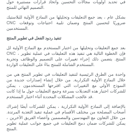
في تحديد أولويات مجالات التحسين واتخاذ قرارات مستنيرة حول
التصميم النهائي للمنتج.
بشكل عام ، يعد جمع التعليقات وتحليلها من النماذج الأولية للبلاستيك
CNC ضروريًا لتحسين المنتج وضمان تلبية احتياجات وتوقعات
المستخدمين.
تنفيذ ردود الفعل في تطوير المنتج
بعد جمع التعليقات وتحليلها من اختبار المستخدم مع النماذج الأولية لل
CNC ، فإن الخطوة التالية هي تنفيذ هذه التعليقات في عملية تطوير
المنتج. يتضمن ذلك إجراء تغييرات على التصميم والوظائف وتجربة
المستخدم الشاملة للمنتج بناءً على التعليقات الواردة.
واحدة من الطرق الرئيسية لتنفيذ التعليقات في تطوير المنتج هي من
خلال النماذج الأولية التكرارية. من خلال إنشاء إصدارات جديدة من
النموذج الأولي مع التغييرات التي اقترحها المستخدمون ، يمكن
للشركات اختبار هذه التعديلات بسرعة وجمع التعليقات حول ما إذا كانت
قد عالجت المشكلات المحددة أثناء اختبار المستخدم.
بالإضافة إلى النماذج الأولية التكرارية ، يمكن للشركات أيضًا إشراك
أصحاب المصلحة من مختلف الأقسام في عملية تنفيذ التغذية المرتدة.
من خلال التعاون مع المهندسين والمصممين وأعضاء الفريق الآخرين ،
يمكن للشركات ضمان دمج التعليقات في جميع جوانب عملية تطوير
المنتج.