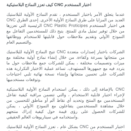
كيف تعزز النماذج البلاستيكية CNC اختبار المستخدم
عندما يتعلق الأمر باختبار المستخدم ، تقدم النماذج الأولية للبلاستيك
CNC العديد من المزايا على طرق النماذج الأولية الأخرى. إحدى الطرق
الرئيسية التي تعززها CNC Plastic Proticipes هي اختبار المستخدم
من خلال توفير تمثيل مادي للمنتج. يتيح ذلك للمستخدمين التفاعل مع
النموذج الأولي وتقديم ملاحظات حول قابليتها للاستخدام ووظائفها
والتصميم العام.
تتيح النماذج الأولية للبلاستيك CNC الشركات باختبار إصدارات متعددة
من منتجاتها بسرعة وكفاءة. من خلال إنشاء نماذج أولية مختلفة مع
ميزات وتصميمات مختلفة ، يمكن للشركات جمع ملاحظات حول ما
يتردد فيه مع جمهورها المستهدف. تساعد عملية الاختبار التكرارية هذه
الشركات على تحسين منتجاتها وإنشاء نسخة نهائية تلبي احتياجات
وتوقعات مستخدميها.
بالإضافة إلى ذلك ، يمكن استخدام النماذج الأولية البلاستيكية CNC
لإجراء اختبار قابلية الاستخدام ، والتي تتضمن مراقبة كيفية تفاعل
المستخدمين مع المنتج وتحديد أي نقاط ألم أو مناطق للتحسين. من
خلال مشاهدة المستخدمين يتفاعلون مع النموذج الأولي ، يمكن
للشركات الحصول على رؤى قيمة حول كيفية إدراك منتجهم
واستخدامه في سيناريوهات العالم الحقيقي.
بشكل عام ، تعزز النماذج الأولية للبلاستيك CNC اختبار المستخدم من