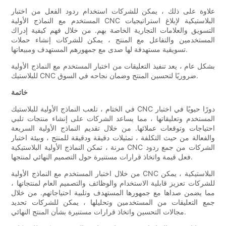
علاوة على ذلك ، يمكن للشركات استخدام ردود الفعل من اختبار
المستخدم مع النماذج الأولية CNC البلاستيكية لإبلاغ استراتيجيات
التسويق والعلامات التجارية الخاصة بهم. من خلال فهم كيفية إدراك
المستخدمين والتفاعل مع المنتج ، يمكن للشركات إنشاء حملات
تسويقية مستهدفة لها صدى مع جمهورهم المستهدف ومبيعاتها.
بشكل عام ، يعد تنفيذ التعليقات من اختبار المستخدم مع النماذج الأولية
للبلاستيك CNC ضروريًا لتحسين المنتج وضمان نجاحه في السوق.
خاتمة
في الختام ، تلعب النماذج الأولية للبلاستيك CNC دورًا حيويًا في اختبار
المستخدم وتعليقاتها ، مما يساعد الشركات على إنشاء منتجات تلبي
احتياجات وتوقعات عملائها. من خلال تقديم النماذج الأولية السريعة
والفعالة من حيث التكلفة ، تمثيلات دقيقة ودقيقة للمنتج ، وبيئة اختبار
مرنة ، تمكن النماذج الأولية البلاستيكية CNC الشركات من جمع ردود
فعل قيمة واتخاذ قرارات مستنيرة حول التصميم النهائي لمنتجها.
من خلال اختبار المستخدم مع النماذج الأولية CNC البلاستيكية ، يمكن
للشركات تعزيز قابلية الاستخدام والوظائف والتصميم العام لمنتجاتها ،
مما يضمن صداها مع جمهورها المستهدف وتلبية احتياجاتهم. من خلال
جمع التعليقات من المستخدمين وتحليلها ، يمكن للشركات تحديد
مجالات التحسين واتخاذ قرارات مستنيرة بشأن المنتج النهائي.