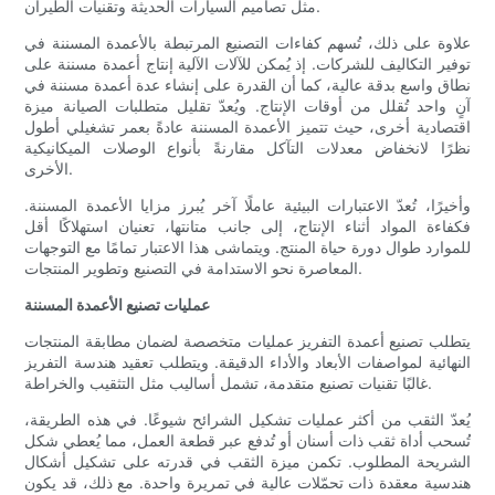
مثل تصاميم السيارات الحديثة وتقنيات الطيران.
علاوة على ذلك، تُسهم كفاءات التصنيع المرتبطة بالأعمدة المسننة في
توفير التكاليف للشركات. إذ يُمكن للآلات الآلية إنتاج أعمدة مسننة على
نطاق واسع بدقة عالية، كما أن القدرة على إنشاء عدة أعمدة مسننة في
آنٍ واحد تُقلل من أوقات الإنتاج. ويُعدّ تقليل متطلبات الصيانة ميزة
اقتصادية أخرى، حيث تتميز الأعمدة المسننة عادةً بعمر تشغيلي أطول
نظرًا لانخفاض معدلات التآكل مقارنةً بأنواع الوصلات الميكانيكية
الأخرى.
وأخيرًا، تُعدّ الاعتبارات البيئية عاملًا آخر يُبرز مزايا الأعمدة المسننة.
فكفاءة المواد أثناء الإنتاج، إلى جانب متانتها، تعنيان استهلاكًا أقل
للموارد طوال دورة حياة المنتج. ويتماشى هذا الاعتبار تمامًا مع التوجهات
المعاصرة نحو الاستدامة في التصنيع وتطوير المنتجات.
عمليات تصنيع الأعمدة المسننة
يتطلب تصنيع أعمدة التفريز عمليات متخصصة لضمان مطابقة المنتجات
النهائية لمواصفات الأبعاد والأداء الدقيقة. ويتطلب تعقيد هندسة التفريز
غالبًا تقنيات تصنيع متقدمة، تشمل أساليب مثل التثقيب والخراطة.
يُعدّ الثقب من أكثر عمليات تشكيل الشرائح شيوعًا. في هذه الطريقة،
تُسحب أداة ثقب ذات أسنان أو تُدفع عبر قطعة العمل، مما يُعطي شكل
الشريحة المطلوب. تكمن ميزة الثقب في قدرته على تشكيل أشكال
هندسية معقدة ذات تحمّلات عالية في تمريرة واحدة. مع ذلك، قد يكون