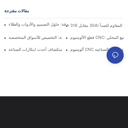
مقالات مقترحة
آكل الألومنيوم في الأجزاء المصنعة بدقة: حلول التصميم والأدوات والطلاء
CNC: مزايا التصنيع المحلي
مكونات الألمنيوم المُشكَّلة: التخصيص للأسواق المتخصصة
ت دقيقة للأتمتة الصناعية
تصنيع الألمنيوم حسب الطلب: استكشاف أحدث ابتكارات الصناعة