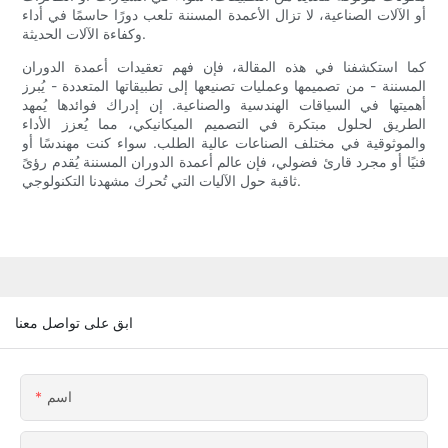
أو الآلات الصناعية، لا تزال الأعمدة المسننة تلعب دورًا حاسمًا في أداء
وكفاءة الآلات الحديثة.
كما استكشفنا في هذه المقالة، فإن فهم تعقيدات أعمدة الدوران
المسننة - من تصميمها وعمليات تصنيعها إلى تطبيقاتها المتعددة - يُبرز
أهميتها في السياقات الهندسية والصناعية. إن إدراك فوائدها يُمهد
الطريق لحلول مبتكرة في التصميم الميكانيكي، مما يُعزز الأداء
والموثوقية في مختلف الصناعات عالية الطلب. سواء كنت مهندسًا أو
فنيًا أو مجرد قارئ فضولي، فإن عالم أعمدة الدوران المسننة يُقدم رؤىً
ثاقبة حول الآليات التي تُحرك مشهدنا التكنولوجي.
ابق على تواصل معنا
اسم