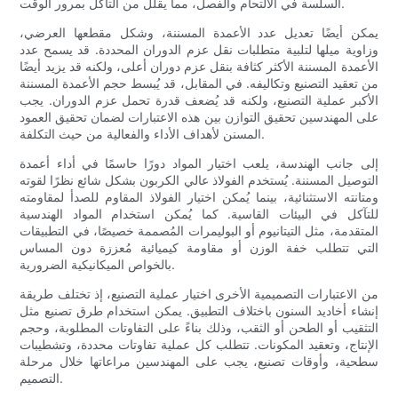
السلسة في الالتحام والفصل، مما يقلل من التآكل بمرور الوقت.
يمكن أيضًا تعديل عدد الأعمدة المسننة، وشكل مقطعها العرضي،
وزاوية ميلها لتلبية متطلبات نقل عزم الدوران المحددة. قد يسمح عدد
الأعمدة المسننة الأكثر كثافة بنقل عزم دوران أعلى، ولكنه قد يزيد أيضًا
من تعقيد التصنيع وتكاليفه. في المقابل، قد يُبسط حجم الأعمدة المسننة
الأكبر عملية التصنيع، ولكنه قد يُضعف قدرة تحمل عزم الدوران. يجب
على المهندسين تحقيق التوازن بين هذه الاعتبارات لضمان تحقيق العمود
المسنن لأهداف الأداء والفعالية من حيث التكلفة.
إلى جانب الهندسة، يلعب اختيار المواد دورًا حاسمًا في أداء أعمدة
التوصيل المسننة. يُستخدم الفولاذ عالي الكربون بشكل شائع نظرًا لقوته
ومتانته الاستثنائية، بينما يُمكن اختيار الفولاذ المقاوم للصدأ لمقاومته
للتآكل في البيئات القاسية. كما يُمكن استخدام المواد الهندسية
المتقدمة، مثل التيتانيوم أو البوليمرات المُصممة خصيصًا، في التطبيقات
التي تتطلب خفة الوزن أو مقاومة كيميائية مُعززة دون المساس
بالخواص الميكانيكية الضرورية.
من الاعتبارات التصميمية الأخرى اختيار عملية التصنيع، إذ تختلف طريقة
إنشاء أخاديد السنون باختلاف التطبيق. يمكن استخدام طرق تصنيع مثل
التثقيب أو الطحن أو الثقب، وذلك بناءً على التفاوتات المطلوبة، وحجم
الإنتاج، وتعقيد المكونات. تتطلب كل عملية تفاوتات محددة، وتشطيبات
سطحية، وأوقات تصنيع، يجب على المهندسين مراعاتها خلال مرحلة
التصميم.