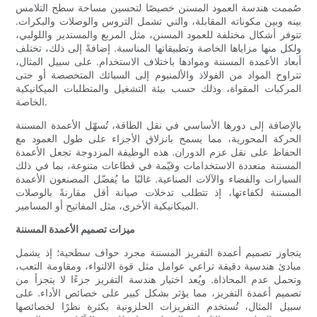
صُممت هندسة العمود المسنن خصيصًا لتحسين مساحة سطح التلامس
بينه وبين مكوناته المقابلة، والتي تشمل التروس والوصلات والبكرات.
تتوفر أشكال مختلفة للعمود المسنن، مثل المربع والمستدير واللولبي،
ولكل منها مزاياها الخاصة وتطبيقاتها المناسبة. إضافةً إلى ذلك، تختلف
أبعاد الأعمدة المسننة وموادها باختلاف الاستخدام. على سبيل المثال،
تتراوح المواد من الفولاذ والألمنيوم إلى السبائك المتخصصة أو حتى
المركبات المقواة، وذلك حسب بيئة التشغيل والمتطلبات الميكانيكية
الخاصة.
بالإضافة إلى دورها الأساسي في نقل الطاقة، تُسهّل الأعمدة المسننة
الحركة المحورية، مما يسمح بانزلاق الأجزاء على طول العمود مع
الحفاظ على نقل عزم الدوران. هذه الوظيفة المزدوجة تجعل الأعمدة
المسننة متعددة الاستخدامات وقيّمة في قطاعات متنوعة، بما في ذلك
السيارات والفضاء والآلات الصناعية. غالبًا ما يُفضّل المصنعون الأعمدة
المسننة لكفاءتها، إذ تتطلب تدخلات صيانة أقل مقارنةً بالوصلات
الميكانيكية الأخرى، مثل المفاتيح أو المسامير.
ميزات تصميم الأعمدة المسننة
يتجاوز تصميم أعمدة التفريز المسننة مجرد حواف سطحية؛ إذ يشمل
مبادئ هندسية دقيقة تراعي عوامل مثل قوة الالتواء، ومقاومة التعب،
وتحمل عدم المحاذاة. ويُعد اختيار هندسة التفريز جزءًا لا يتجزأ من
تصميم أعمدة التفريز، مما يؤثر بشكل كبير على خصائص الأداء. على
سبيل المثال، تُستخدم التفريزات الحلزونية بكثرة نظرًا لخصائصها