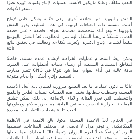
الثقب مكلفًا، وعادةً ما يكون الأنسب لعمليات الإنتاج بكميات كبيرة نظرًا
لسعر الأدوات.
النقش بالهوبينغ تقنية شائعة أخرى، وهي فعّالة بشكل خاص لإنتاج
أعمدة مسننة ذات انحناءات لولبية. في هذه العملية، يدور النقش
بالهوبينغ - وهو أداة متخصصة مصممة بحواف قاطعة - على قطعة
العمل، مُشكّلاً تدريجياً الشكل الهندسي المطلوب. يُعدّ النقش بالهوبينغ
مفيداً لكميات الإنتاج الكبيرة، ويُعرف بكفاءته وفعاليته في تحقيق نتائج
ثابتة.
يمكن أيضًا استخدام عمليات الخراطة لإنشاء أعمدة مسننة، خاصةً
لمقاطع المسننات البسيطة أو لإنشاء سمات أسطوانية على العمود.
تتميز مخارط CNC بدقة عالية في أداء المهام، مما يتيح تنوعًا في
التصميم وإنتاج أشكال وأحجام متنوعة.
غالبًا ما تكون عمليات ما بعد التصنيع ضرورية لضمان دقة أبعاد الأعمدة
المسننة وتشطيب سطحها. تشمل هذه العمليات عمليات الطحن والتلميع
والتشطيب التي تعزز المتانة والأداء. بالإضافة إلى ذلك، يمكن تطبيق
المعالجة الحرارية لتحسين خصائص المادة، مما يعزز صلابتها ومقاومتها
للتعب لتلبية متطلبات التطبيقات المحددة.
في الختام، تُعدّ الأعمدة المسننة مكونًا بالغ الأهمية في الأنظمة
الميكانيكية، إذ توفر مزايا لا تُحصى في مختلف الصناعات. تصميمها
الفريد يُتيح نقلًا فعالًا لعزم الدوران وتحملًا عاليًا للمحاذاة، مما يجعلها
مكونات موثوقة للعديد من التطبيقات. سواءً في السيارات أو الطائرات