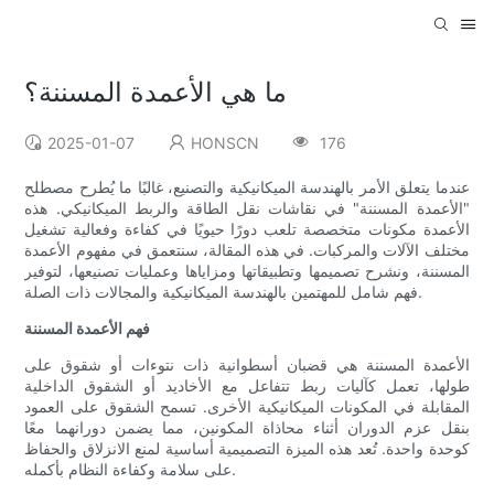
ما هي الأعمدة المسننة؟
2025-01-07
HONSCN
176
عندما يتعلق الأمر بالهندسة الميكانيكية والتصنيع، غالبًا ما يُطرح مصطلح
"الأعمدة المسننة" في نقاشات نقل الطاقة والربط الميكانيكي. هذه
الأعمدة مكونات متخصصة تلعب دورًا حيويًا في كفاءة وفعالية تشغيل
مختلف الآلات والمركبات. في هذه المقالة، سنتعمق في مفهوم الأعمدة
المسننة، ونشرح تصميمها وتطبيقاتها ومزاياها وعمليات تصنيعها، لتوفير
فهم شامل للمهتمين بالهندسة الميكانيكية والمجالات ذات الصلة.
فهم الأعمدة المسننة
الأعمدة المسننة هي قضبان أسطوانية ذات نتوءات أو شقوق على
طولها، تعمل كآليات ربط تتفاعل مع الأخاديد أو الشقوق الداخلية
المقابلة في المكونات الميكانيكية الأخرى. تسمح الشقوق على العمود
بنقل عزم الدوران أثناء محاذاة المكونين، مما يضمن دورانهما معًا
كوحدة واحدة. تُعد هذه الميزة التصميمية أساسية لمنع الانزلاق والحفاظ
على سلامة وكفاءة النظام بأكمله.