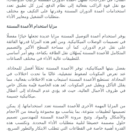
مع نقل قوة الراكب بفعالية إلى نظام الدفع. يُبرز كل تطبيق تعدد
استخدامات أعمدة الدوران المسننة وقدرتها على التكيف مع مختلف
متطلبات التشغيل ومعايير الأداء.
مزايا استخدام الأعمدة المسننة
يوفر استخدام أعمدة التوصيل المسننة مزايا عديدة تجعلها خيارًا مفضلًا
في تصميمات الوصلات الميكانيكية. ومن أهم هذه المزايا قدرتها الفائقة
على نقل عزم الدوران. كما أن مساحة السطح الأكبر والتصميم
المتكامل للأعمدة المسننة يُسهّلان نقل الطاقة بكفاءة، وهو أمر أساسي
للتطبيقات عالية الأداء في مختلف الصناعات.
بفضل بنيتها الميكانيكية، توفر الأعمدة المسننة تحمّلاً أفضل للمحاذاة.
عند تعرض المكونات لضغوط تشغيلية، غالبًا ما تحدث اختلالات في
المحاذاة. تستطيع الأعمدة المسننة استيعاب هذه الاختلافات بفعالية، مما
يقلل التآكل ويطيل عمر المكونات. تُعد هذه الخاصية قيّمة بشكل خاص
في ظروف الأحمال العالية، حيث قد يؤدي عدم المحاذاة إلى أعطال
ميكانيكية جسيمة.
من المزايا المهمة الأخرى للأعمدة المسننة تعدد استخداماتها. إذ يمكن
تصميمها لتطبيقات متنوعة، بما يتناسب مع مجموعة واسعة من الأحجام
والأشكال والمواد. وتتيح مرونة الأعمدة المسننة للمهندسين تصميم
حلول مصممة خصيصًا لتلبية متطلبات الأداء المحددة. وتكتسب هذه
القدرة أهمية خاصة في القطاعات التي تتطلب الابتكار والتطور السريع،