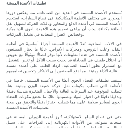
تطبيقات الأعمدة المسننة
تُستخدم الأعمدة المسننة في العديد من الصناعات، مما يعكس دورها
المحوري في مختلف الأنظمة الميكانيكية. في قطاع السيارات، تُستخدم
الأعمدة المسننة في أعمدة الدفع والمحاور وناقلات الحركة لتسهيل نقل
الطاقة بكفاءة. يجب أن يراعي تصميم هذه الأعمدة القوى الديناميكية
وخصائص الاهتزاز المعتادة في تشغيل المركبات.
في الآلات الصناعية، تُعدّ الأعمدة المسننة أجزاءً أساسيةً في أنظمة
النقل، وعلب التروس، ومحركات الأقراص. غالبًا ما يختار المصنعون
الأعمدة المسننة في هذه التطبيقات لأنها توفر اتصالًا موثوقًا مع تعويض
أي اختلال طفيف في المحاذاة قد يحدث بسبب التآكل أو تغيير التشغيل.
مع استمرار تطور الأتمتة الصناعية، ازداد الطلب على أعمدة مسننة
عالية الأداء ومتينة، مما دفع المصنعين إلى الابتكار وتحسين تصاميمهم.
تستفيد تطبيقات الفضاء الجوي أيضًا من الأعمدة المسننة، خاصةً في
الأنظمة التي تتطلب مكونات نقل حركة خفيفة الوزن ومتينة. هنا،
تتطلب الموثوقية عند السرعات العالية والأحمال المتغيرة هندسةً دقيقةً
وتدقيقًا دقيقًا في اختيار المواد وتصميمها. غالبًا ما تخضع مكونات الفضاء
الجوي لمعايير سلامة أعلى، مما يتطلب اختبارًا دقيقًا والتحقق من صحة
تصميمات الأعمدة المسننة.
حتى في قطاع السلع الاستهلاكية، تُبرز أعمدة الدوران المسننة في
منتجات متنوعة، من الأدوات الكهربائية إلى الدراجات. على سبيل
المثال، في الدراجات، تُسهّل أعمدة الدوران المسننة تركيب الدواسات،