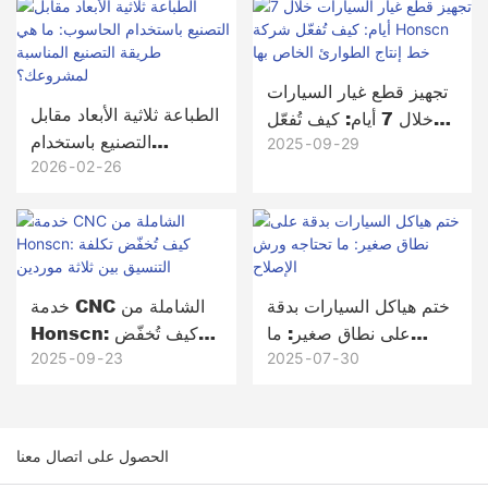
تجهيز قطع غيار السيارات
الطباعة ثلاثية الأبعاد مقابل
خلال 7 أيام: كيف تُفعّل
التصنيع باستخدام
شركة Honscn خط إنتاج
2025
09
29
الحاسوب: ما هي طريقة
2026
02
26
الطوارئ الخاص بها
التصنيع المناسبة
لمشروعك؟
ختم هياكل السيارات بدقة
خدمة CNC الشاملة من
على نطاق صغير: ما
Honscn: كيف تُخفّض
تحتاجه ورش الإصلاح
تكلفة التنسيق بين ثلاثة
2025
09
23
2025
07
30
موردين
الحصول على اتصال معنا