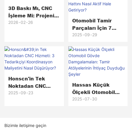
3D Baskı Mı, CNC
İşleme Mi: Projeniz
Otomobil Tamir
İçin Hangi Üretim
2026
02
26
Parçaları İçin 7
Yöntemi Daha
Günlük Teslimat
2025
09
29
Uygun?
Süresi: Honscn Acil
Durum Üretim
Hattını Nasıl Aktif
Hale Getiriyor?
Honscn'in Tek
Hassas Küçük
Noktadan CNC
Ölçekli Otomobil
Hizmeti: 3
2025
09
23
Gövde
2025
07
30
Tedarikçiyi
Damgalamaları:
Koordinasyon
Tamir Atölyelerinin
Maliyetini Nasıl
İhtiyaç Duyduğu
Düşürüyor?
Bizimle iletişime geçin
Şeyler