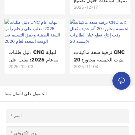
كيف ساعدت حلول تصنيع
المعدات الأصلية (OEM)
2025
12
17
وتصميمها (ODM) من
Honscn أكثر من 200
شركة على خفض تكاليف
التصنيع
ترقية سعة ماكينات CNC
دليل طلبات CNC لنهاية
ذات الخمسة محاور: 20
عام 2025: تغلب على
آلة جديدة تُقلل وقت إنتاج
زحام رأس السنة الصينية
2025
12
03
2025
11
04
قطع غيار الطائرات بنسبة
وحقق التسليم في الوقت
20%
المحدد لعام 2026
الحصول على اتصال معنا
اسم
بريد إلكتروني