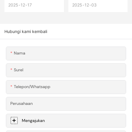
Bagaimana Solusi
Akhir Tahun 2025:
2025
12
17
2025
12
03
OEM & ODM
Atasi Demam
Honscn Membantu
Tahun Baru Imlek
Lebih Dari 200
& Amankan
Hubungi kami kembali
Bisnis Mengurangi
Pengiriman Tepat
Biaya Manufaktur
Waktu Untuk Tahun
2026
Nama
Surel
Telepon/whatsapp
Perusahaan
Mengajukan