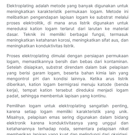
Elektroplating adalah metode yang banyak digunakan untuk
meningkatkan karakteristik permukaan logam. Metode ini
melibatkan pengendapan lapisan logam ke substrat melalui
proses elektrolitik, di mana arus listrik digunakan untuk
mereduksi kation logam terlarut dari larutan ke material
dasar. Teknik ini memiliki berbagai fungsi, termasuk
meningkatkan ketahanan korosi, meningkatkan sifat aus, dan
meningkatkan konduktivitas listrik.
Proses elektroplating dimulai dengan persiapan permukaan
logam, memastikannya bersih dan bebas dari kontaminan.
Setelah disiapkan, substrat direndam dalam bak pelapisan
yang berisi garam logam, beserta bahan kimia lain yang
mengontrol pH dan kondisi lainnya. Ketika arus listrik
diberikan, kation logam bermigrasi menuju katode (benda
kerja), tempat kation tersebut direduksi menjadi logam
padat, sehingga membentuk lapisan yang kontinu.
Pemilihan logam untuk elektroplating sangatlah penting,
karena setiap logam memiliki karakteristik yang unik.
Misalnya, pelapisan emas sering digunakan dalam bidang
elektronik karena konduktivitasnya yang unggul dan
ketahanannya terhadap noda, sementara pelapisan nikel
memberikan lapisan yang kuat dan melindungi dari oksidasi.