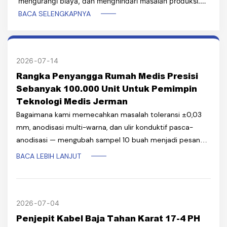
mengurangi biaya, dan menghindari masalah produksi.
Temukan kiat-kiat ahli dari pabrik permesinan CNC OEM
BACA SELENGKAPNYA
bersertifikasi ISO di Shenzhen, Tiongkok.
2026
07
14
Rangka Penyangga Rumah Medis Presisi
Sebanyak 100.000 Unit Untuk Pemimpin
Teknologi Medis Jerman
Bagaimana kami memecahkan masalah toleransi ±0,03
mm, anodisasi multi-warna, dan ulir konduktif pasca-
anodisasi — mengubah sampel 10 buah menjadi pesanan
produksi 100.000 unit.
BACA LEBIH LANJUT
2026
07
04
Penjepit Kabel Baja Tahan Karat 17-4 PH