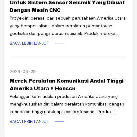
Untuk Sistem Sensor Seismik Yang Dibuat
Dengan Mesin CNC
Proyek ini berasal dari sebuah perusahaan Amerika Utara
yang berspesialisasi dalam peralatan pemantauan
geofisika dan penginderaan seismik. Produk mereka
digunakan di lingkungan luar ruangan yang menuntut, di
BACA LEBIH LANJUT
mana setiap komponen struktural harus tetap andal
selama bertahun-tahun di bawah getaran, kelembaban,
perubahan suhu, dan tekanan mekanis.
2026
06
29
Merek Peralatan Komunikasi Andal Tinggi
Amerika Utara × Honscn
Pelanggan kami adalah produsen Amerika Utara yang
mengkhususkan diri dalam peralatan komunikasi dengan
keandalan tinggi untuk aplikasi profesional. Produk
mereka dirancang untuk lingkungan yang menuntut di
BACA LEBIH LANJUT
mana daya tahan, presisi, dan keandalan jangka panjang
sangat penting.