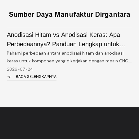
Sumber Daya Manufaktur Dirgantara
Anodisasi Hitam vs Anodisasi Keras: Apa
Perbedaannya? Panduan Lengkap untuk
Komponen yang Dimesin CNC
Pahami perbedaan antara anodisasi hitam dan anodisasi
B
keras untuk komponen yang dikerjakan dengan mesin CNC.
a
Pelajari tentang daya tahan, ketebalan, aplikasi, dan pilihan
m
2026
07
24
penyelesaian permukaan dari pabrik permesinan CNC
1
BACA SELENGKAPNYA
bersertifikasi ISO di Shenzhen, Tiongkok.