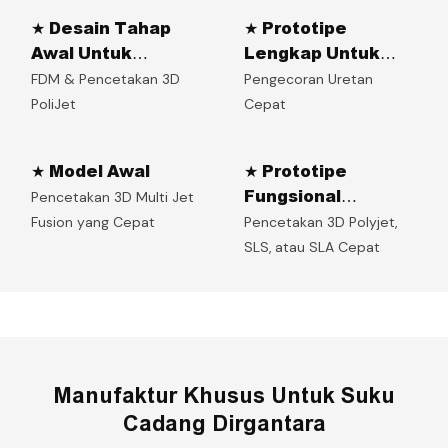
★ Desain Tahap
★ Prototipe
Awal Untuk
Lengkap Untuk
Prototipe
Komponen
FDM & Pencetakan 3D
Pengecoran Uretan
Kompleks
PoliJet
Cepat
★ Model Awal
★ Prototipe
Fungsional
Pencetakan 3D Multi Jet
Berkualitas Tinggi
Fusion yang Cepat
Pencetakan 3D Polyjet,
SLS, atau SLA Cepat
Manufaktur Khusus Untuk Suku
Cadang Dirgantara