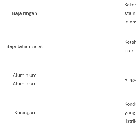
Keke
Baja ringan
stain
lainn
Ketah
Baja tahan karat
baik,
Aluminium
Ringa
Aluminium
Kondu
Kuningan
yang 
listr