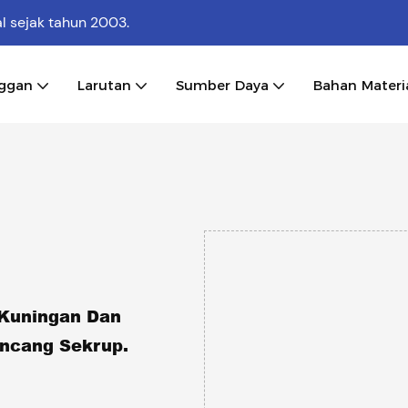
al
sejak tahun 2003.
nggan
Larutan
Sumber Daya
Bahan Materi
 Kuningan Dan
encang Sekrup.