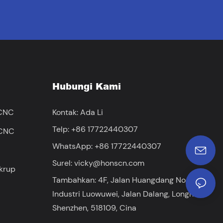
Hubungi Kami
 CNC
Kontak: Ada Li
Telp: +86 17722440307
 CNC
WhatsApp: +86 17722440307
Surel:
vicky@honscn.com
krup
Tambahkan: 4F, ​​Jalan Huangdang No. 41,
Industri Luowuwei, Jalan Dalang, Longhua,
Shenzhen, 518109, Cina