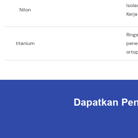
Isol
Nilon
Kerj
Ringa
titanium
pener
ortop
Dapatkan Pen