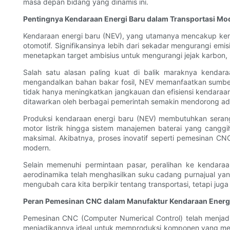
masa depan bidang yang dinamis ini.
Pentingnya Kendaraan Energi Baru dalam Transportasi Mo
Kendaraan energi baru (NEV), yang utamanya mencakup kenda
otomotif. Signifikansinya lebih dari sekadar mengurangi emi
menetapkan target ambisius untuk mengurangi jejak karbon, 
Salah satu alasan paling kuat di balik maraknya kendar
mengandalkan bahan bakar fosil, NEV memanfaatkan sumber ene
tidak hanya meningkatkan jangkauan dan efisiensi kendaraan
ditawarkan oleh berbagai pemerintah semakin mendorong ado
Produksi kendaraan energi baru (NEV) membutuhkan seran
motor listrik hingga sistem manajemen baterai yang cangg
maksimal. Akibatnya, proses inovatif seperti pemesinan CN
modern.
Selain memenuhi permintaan pasar, peralihan ke kendaraa
aerodinamika telah menghasilkan suku cadang purnajual ya
mengubah cara kita berpikir tentang transportasi, tetapi j
Peran Pemesinan CNC dalam Manufaktur Kendaraan Energ
Pemesinan CNC (Computer Numerical Control) telah menjad
menjadikannya ideal untuk memproduksi komponen yang memb