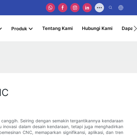
Tentang Kami
Hubungi Kami
Dapat
Produk
NC
ur canggih. Seiring dengan semakin tergantikannya kendaraan
cu inovasi dalam desain kendaraan, tetapi juga menghadirkan
emesinan CNC, memaparkan signifikansi, aplikasi, dan tren