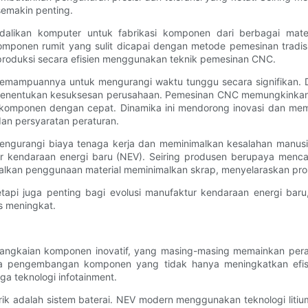
emakin penting.
ikan komputer untuk fabrikasi komponen dari berbagai materia
ponen rumit yang sulit dicapai dengan metode pemesinan tradisio
diproduksi secara efisien menggunakan teknik pemesinan CNC.
emampuannya untuk mengurangi waktu tunggu secara signifikan. D
menentukan kesuksesan perusahaan. Pemesinan CNC memungkinkan p
 komponen dengan cepat. Dinamika ini mendorong inovasi dan m
n persyaratan peraturan.
engurangi biaya tenaga kerja dan meminimalkan kesalahan manusia. 
ar kendaraan energi baru (NEV). Seiring produsen berupaya men
kan penggunaan material meminimalkan skrap, menyelaraskan pros
pi juga penting bagi evolusi manufaktur kendaraan energi baru, 
s meningkat.
rangkaian komponen inovatif, yang masing-masing memainkan peran 
da pengembangan komponen yang tidak hanya meningkatkan efisiens
a teknologi infotainment.
rik adalah sistem baterai. NEV modern menggunakan teknologi liti