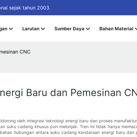
onal
sejak tahun 2003.
gan
Larutan
Sumber Daya
Bahan Material
emesinan CNC
nergi Baru dan Pemesinan C
didorong oleh integrasi teknologi energi baru dan proses manufakt
an akan suku cadang khusus pun melonjak. Tren ini tidak hanya mema
mbahas hubungan antara suku cadang kendaraan energi baru dan p