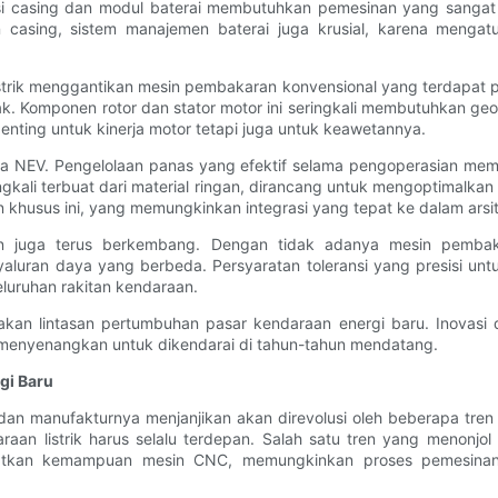
duksi casing dan modul baterai membutuhkan pemesinan yang sanga
 casing, sistem manajemen baterai juga krusial, karena mengatu
r listrik menggantikan mesin pembakaran konvensional yang terdapa
gerak. Komponen rotor dan stator motor ini seringkali membutuhkan 
enting untuk kinerja motor tetapi juga untuk keawetannya.
ja NEV. Pengelolaan panas yang efektif selama pengoperasian mem
eringkali terbuat dari material ringan, dirancang untuk mengoptimal
khusus ini, yang memungkinkan integrasi yang tepat ke dalam arsi
dan juga terus berkembang. Dengan tidak adanya mesin pemba
luran daya yang berbeda. Persyaratan toleransi yang presisi un
uruhan rakitan kendaraan.
akan lintasan pertumbuhan pasar kendaraan energi baru. Inovas
h menyenangkan untuk dikendarai di tahun-tahun mendatang.
gi Baru
an manufakturnya menjanjikan akan direvolusi oleh beberapa tre
aan listrik harus selalu terdepan. Salah satu tren yang menonj
gkatkan kemampuan mesin CNC, memungkinkan proses pemesinan