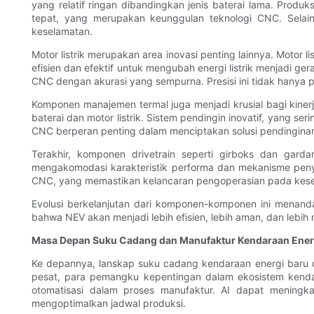
yang relatif ringan dibandingkan jenis baterai lama. Pro
tepat, yang merupakan keunggulan teknologi CNC. Selain
keselamatan.
Motor listrik merupakan area inovasi penting lainnya. Moto
efisien dan efektif untuk mengubah energi listrik menjadi 
CNC dengan akurasi yang sempurna. Presisi ini tidak hanya p
Komponen manajemen termal juga menjadi krusial bagi kiner
baterai dan motor listrik. Sistem pendingin inovatif, yang s
CNC berperan penting dalam menciptakan solusi pendinginan 
Terakhir, komponen drivetrain seperti girboks dan gar
mengakomodasi karakteristik performa dan mekanisme penya
CNC, yang memastikan kelancaran pengoperasian pada kesel
Evolusi berkelanjutan dari komponen-komponen ini menand
bahwa NEV akan menjadi lebih efisien, lebih aman, dan lebi
Masa Depan Suku Cadang dan Manufaktur Kendaraan Ener
Ke depannya, lanskap suku cadang kendaraan energi baru d
pesat, para pemangku kepentingan dalam ekosistem kendar
otomatisasi dalam proses manufaktur. AI dapat menin
mengoptimalkan jadwal produksi.