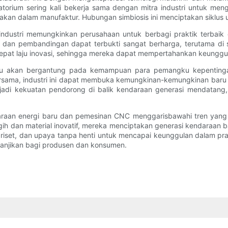
atorium sering kali bekerja sama dengan mitra industri untuk meng
kan dalam manufaktur. Hubungan simbiosis ini menciptakan siklus 
si industri memungkinkan perusahaan untuk berbagi praktik terbai
an pembandingan dapat terbukti sangat berharga, terutama di s
pat laju inovasi, sehingga mereka dapat mempertahankan keunggul
aru akan bergantung pada kemampuan para pemangku kepentinga
rsama, industri ini dapat membuka kemungkinan-kemungkinan baru 
jadi kekuatan pendorong di balik kendaraan generasi mendatang, 
raan energi baru dan pemesinan CNC menggarisbawahi tren yang ja
ggih dan material inovatif, mereka menciptakan generasi kendaraan b
, riset, dan upaya tanpa henti untuk mencapai keunggulan dalam p
janjikan bagi produsen dan konsumen.