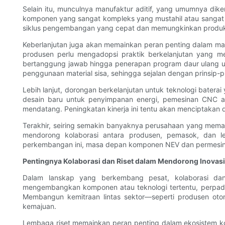
Selain itu, munculnya manufaktur aditif, yang umumnya di
komponen yang sangat kompleks yang mustahil atau sangat m
siklus pengembangan yang cepat dan memungkinkan produks
Keberlanjutan juga akan memainkan peran penting dalam m
produsen perlu mengadopsi praktik berkelanjutan yang me
bertanggung jawab hingga penerapan program daur ulang u
penggunaan material sisa, sehingga sejalan dengan prinsip-pr
Lebih lanjut, dorongan berkelanjutan untuk teknologi batera
desain baru untuk penyimpanan energi, pemesinan CNC a
mendatang. Peningkatan kinerja ini tentu akan menciptakan d
Terakhir, seiring semakin banyaknya perusahaan yang memas
mendorong kolaborasi antara produsen, pemasok, dan l
perkembangan ini, masa depan komponen NEV dan permesin
Pentingnya Kolaborasi dan Riset dalam Mendorong Inovasi
Dalam lanskap yang berkembang pesat, kolaborasi dan 
mengembangkan komponen atau teknologi tertentu, perpadu
Membangun kemitraan lintas sektor—seperti produsen oto
kemajuan.
Lembaga riset memainkan peran penting dalam ekosistem ko