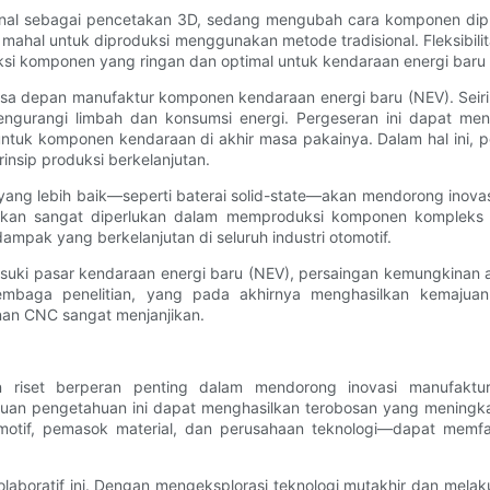
kenal sebagai pencetakan 3D, sedang mengubah cara komponen dip
ahal untuk diproduksi menggunakan metode tradisional. Fleksibil
i komponen yang ringan dan optimal untuk kendaraan energi baru 
asa depan manufaktur komponen kendaraan energi baru (NEV). Seir
ngurangi limbah dan konsumsi energi. Pergeseran ini dapat men
ntuk komponen kendaraan di akhir masa pakainya. Dalam hal ini,
insip produksi berkelanjutan.
i yang lebih baik—seperti baterai solid-state—akan mendorong inov
kan sangat diperlukan dalam memproduksi komponen kompleks dan
ampak yang berkelanjutan di seluruh industri otomotif.
uki pasar kendaraan energi baru (NEV), persaingan kemungkinan a
embaga penelitian, yang pada akhirnya menghasilkan kemajua
an CNC sangat menjanjikan.
riset berperan penting dalam mendorong inovasi manufaktur
an pengetahuan ini dapat menghasilkan terobosan yang meningkatk
motif, pemasok material, dan perusahaan teknologi—dapat memfa
laboratif ini. Dengan mengeksplorasi teknologi mutakhir dan mel