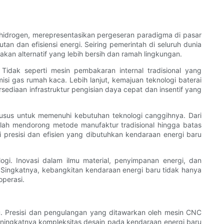
 hidrogen, merepresentasikan pergeseran paradigma di pasar
an dan efisiensi energi. Seiring pemerintah di seluruh dunia
an alternatif yang lebih bersih dan ramah lingkungan.
idak seperti mesin pembakaran internal tradisional yang
isi gas rumah kaca. Lebih lanjut, kemajuan teknologi baterai
ediaan infrastruktur pengisian daya cepat dan insentif yang
sus untuk memenuhi kebutuhan teknologi canggihnya. Dari
elah mendorong metode manufaktur tradisional hingga batas
 presisi dan efisien yang dibutuhkan kendaraan energi baru
gi. Inovasi dalam ilmu material, penyimpanan energi, dan
Singkatnya, kebangkitan kendaraan energi baru tidak hanya
operasi.
. Presisi dan pengulangan yang ditawarkan oleh mesin CNC
ningkatnya kompleksitas desain pada kendaraan energi baru