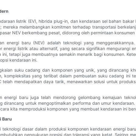
dern
raan listrik (EV), hibrida plug-in, dan kendaraan sel bahan bakar
si; mereka melambangkan komitmen terhadap transportasi berkelanjut
pasar NEV berkembang pesat, didorong oleh permintaan konsumen ak
aan energi baru (NEV) adalah teknologi yang menggerakkannya. T
rgi listrik atau alternatif, yang secara signifikan mengurangi em
 ini, tetapi juga membuatnya semakin menarik bagi konsumen. Keters
psi kendaraan ini.
gkaian suku cadang dan komponen yang unik, yang dirancang khu
ih, kompleksitas yang terlibat dalam pembuatan suku cadang ini t
C telah mendapatkan daya tarik, menawarkan solusi untuk produksi
n energi baru juga telah mendorong gelombang kemajuan teknolo
ng dirancang untuk mengoptimalkan performa dan umur kendaraan. 
uga cara kita memproduksi komponen yang membuat kendaraan ini ber
i Baru
i teknologi dasar dalam produksi komponen kendaraan energi baru
utuhkan pengukuran presisi dan toleransi yang ketat. Seiring me