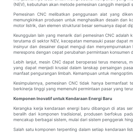
(NEV), kebutuhan akan metode pemesinan canggih menjadi s
Pemesinan CNC melibatkan penggunaan alat yang dikendal
memungkinkan produsen untuk menghasilkan desain dan kom
motor listrik, dan elemen struktural besar semuanya dapat 
Keunggulan lain yang menarik dari pemesinan CNC adalah k
terutama di sektor NEV, kecepatan memasuki pasar dapat 
insinyur dan desainer dapat menguji dan menyempurnakan
merespons dengan cepat perubahan permintaan konsumen da
Lebih lanjut, mesin CNC dapat beroperasi terus menerus, m
yang dapat menjadi krusial dalam lanskap persaingan pas
manfaat pengurangan limbah. Kemampuan untuk mengoptimal
Kesimpulannya, pemesinan CNC tidak hanya bermanfaat teta
berkinerja tinggi yang memenuhi permintaan pasar yang teru
Komponen Inovatif untuk Kendaraan Energi Baru
Kerangka kerja kendaraan energi baru dibangun di atas se
beralih dari komponen tradisional, produsen berfokus pa
mencakup berbagai sistem, mulai dari sistem penggerak hingg
Salah satu komponen terpenting dalam setiap kendaraan list