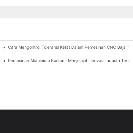
olusi Desain, Peralatan, Dan Pelapisan
Cara Mengontrol Toleransi Ketat Dalam Pemesinan CNC Baja Tah
Pemesinan Aluminium Kustom: Menjelajahi Inovasi Industri Terba