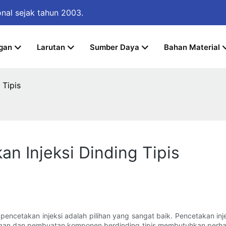
onal
sejak tahun 2003.
gan
Larutan
Sumber Daya
Bahan Material
 Tipis
an Injeksi Dinding Tipis
pencetakan injeksi adalah pilihan yang sangat baik. Pencetakan in
ngan dan pembuatan komponen berdinding tipis membutuhkan perhatia