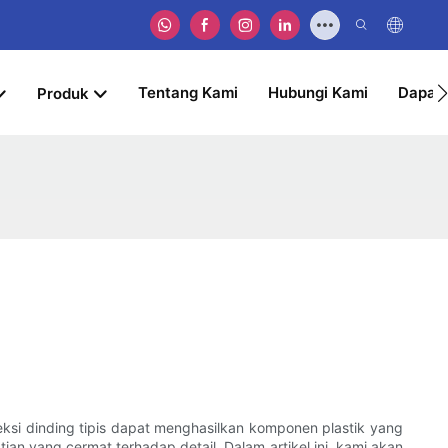
Tentang Kami
Hubungi Kami
Dapat
Produk
jeksi dinding tipis dapat menghasilkan komponen plastik yang
n yang cermat terhadap detail. Dalam artikel ini, kami akan