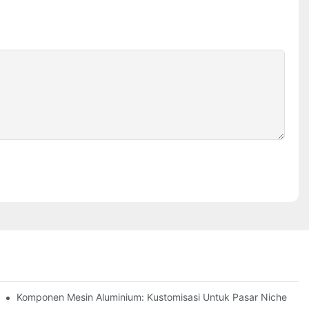
an Karat (304 Vs 316)
Komponen Mesin Aluminium: Kustomisasi Untuk Pasar Niche