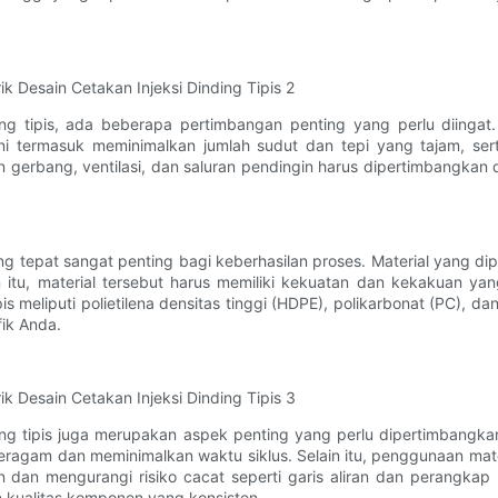
ng tipis, ada beberapa pertimbangan penting yang perlu diingat
Ini termasuk meminimalkan jumlah sudut dan tepi yang tajam, ser
gerbang, ventilasi, dan saluran pendingin harus dipertimbangkan
ang tepat sangat penting bagi keberhasilan proses. Material yang dip
ain itu, material tersebut harus memiliki kekuatan dan kekakuan 
 meliputi polietilena densitas tinggi (HDPE), polikarbonat (PC), d
fik Anda.
ding tipis juga merupakan aspek penting yang perlu dipertimbang
gam dan meminimalkan waktu siklus. Selain itu, penggunaan mat
an mengurangi risiko cacat seperti garis aliran dan perangkap
 kualitas komponen yang konsisten.