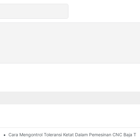
olusi Desain, Peralatan, Dan Pelapisan
Cara Mengontrol Toleransi Ketat Dalam Pemesinan CNC Baja Tah