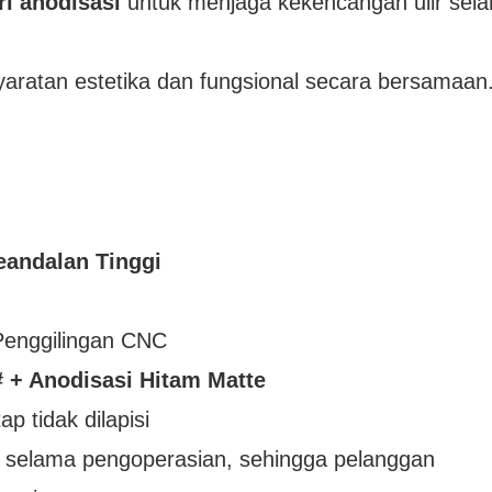
ri anodisasi
untuk menjaga kekencangan ulir sel
ratan estetika dan fungsional secara bersamaan
andalan Tinggi
enggilingan CNC
 + Anodisasi Hitam Matte
p tidak dilapisi
 selama pengoperasian, sehingga pelanggan