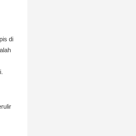
is di
alah
i.
ulir