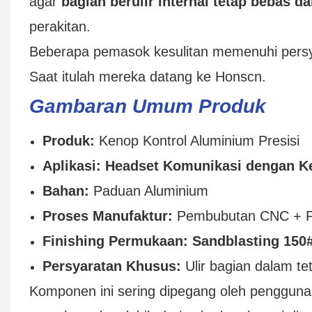
agar
bagian berulir internal tetap bebas da
perakitan.
Beberapa pemasok kesulitan memenuhi persya
Saat itulah mereka datang ke Honscn.
Gambaran Umum Produk
Produk:
Kenop Kontrol Aluminium Presisi
Aplikasi:
Headset Komunikasi dengan Ke
Bahan:
Paduan Aluminium
Proses Manufaktur:
Pembubutan CNC + P
Finishing Permukaan:
Sandblasting 150#
Persyaratan Khusus:
Ulir bagian dalam teta
Komponen ini sering dipegang oleh pengguna