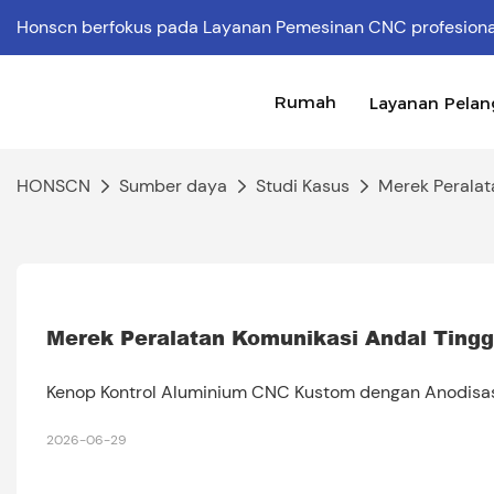
Honscn berfokus pada Layanan Pemesinan CNC profesion
Rumah
Layanan Pela
HONSCN
Sumber daya
Studi Kasus
Merek Peralat
Merek Peralatan Komunikasi Andal Tingg
Kenop Kontrol Aluminium CNC Kustom dengan Anodisasi
2026-06-29