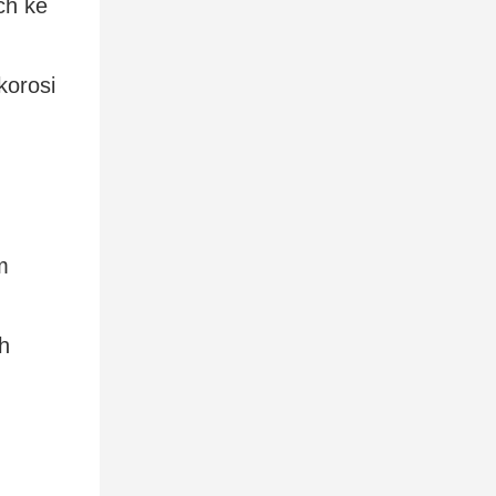
ch ke
korosi
m
h