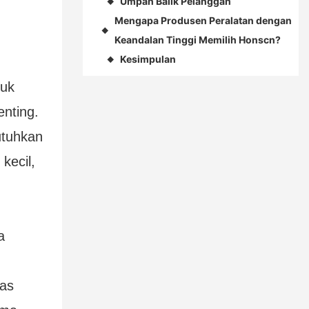
Umpan Balik Pelanggan
◆
Mengapa Produsen Peralatan dengan
◆
Keandalan Tinggi Memilih Honscn?
Kesimpulan
n
◆
tuk
enting.
utuhkan
kecil,
a
as