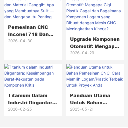
Pemesinan CNC
Inconel 718 Dan
Upgrade Komponen
Material Canggih:
2026
04
30
Otomotif: Mengapa
Apa Yang
Gigi Plastik Gagal
2026
04
29
Membuatnya Sulit
Dan Bagaimana
— Dan Mengapa Itu
Komponen Logam
Penting
Yang Dibuat
Dengan Mesin CNC
Meningkatkan
Titanium Dalam
Panduan Utama
Kinerja?
Industri Dirgantara:
Untuk Bahan
Keseimbangan
Pemesinan CNC:
2026
02
25
2025
05
21
Berat-Kekuatan
Cara Memilih
Pada Komponen
Logam/Plastik