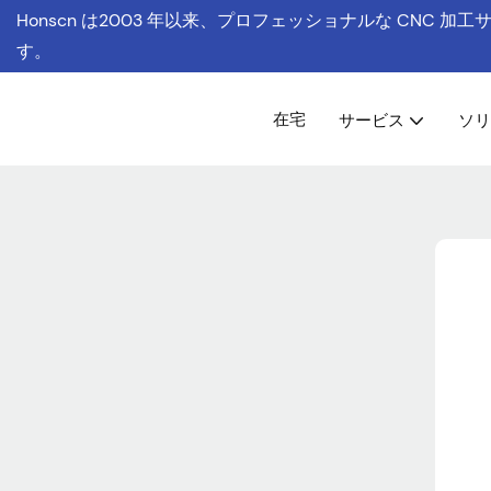
Honscn は
2003 年以来、プロフェッショナルな CNC 加
す。
在宅
サービス
ソリ