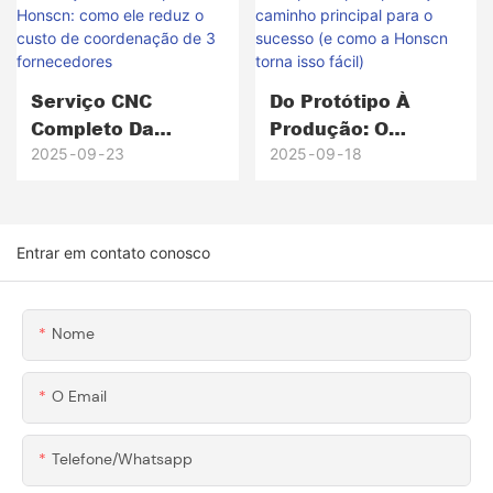
Linha De Produção
De Emergência
Serviço CNC
Do Protótipo À
Completo Da
Produção: O
Honscn: Como Ele
Caminho Principal
2025
09
23
2025
09
18
Reduz O Custo De
Para O Sucesso (e
Coordenação De 3
Como A Honscn
Fornecedores
Torna Isso Fácil)
Entrar em contato conosco
Nome
O Email
Telefone/whatsapp