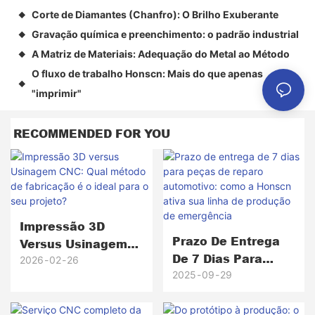
Corte de Diamantes (Chanfro): O Brilho Exuberante
◆
Gravação química e preenchimento: o padrão industrial
◆
A Matriz de Materiais: Adequação do Metal ao Método
◆
O fluxo de trabalho Honscn: Mais do que apenas
◆
"imprimir"
RECOMMENDED FOR YOU
Impressão 3D
Prazo De Entrega
Versus Usinagem
De 7 Dias Para
CNC: Qual Método
2026
02
26
Peças De Reparo
2025
09
29
De Fabricação É O
Automotivo: Como
Ideal Para O Seu
A Honscn Ativa Sua
Projeto?